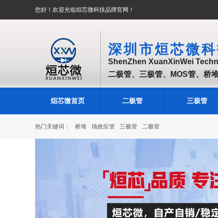
您好！欢迎光临烜芯微科技品牌官网！
深圳市烜芯微科
ShenZhen XuanXinWei Techno
二极管、三极管、MOS管、桥
烜芯微首页
二极管
三极管
热门关键词：
桥堆
场效应管
三极管
二极管