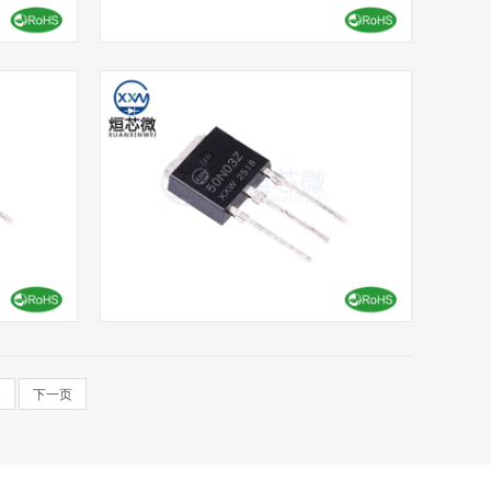
6
下一页