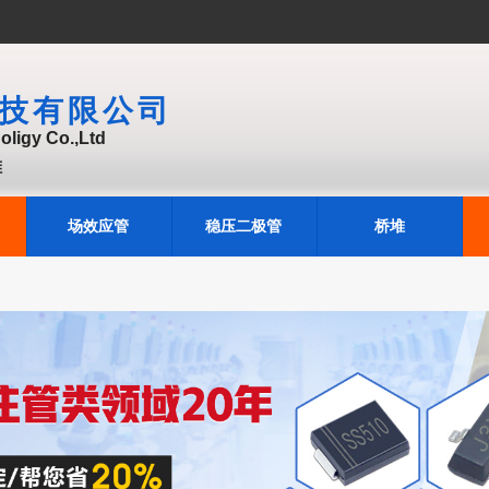
技有限公司
ligy Co.,Ltd
堆
场效应管
稳压二极管
桥堆