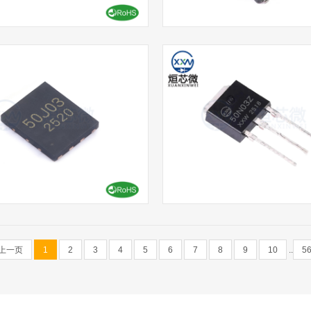
上一页
1
2
3
4
5
6
7
8
9
10
..
5