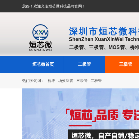
您好！欢迎光临烜芯微科技品牌官网！
深圳市烜芯微科
ShenZhen XuanXinWei Techno
二极管、三极管、MOS管、桥
烜芯微首页
二极管
三极管
热门关键词：
桥堆
场效应管
三极管
二极管