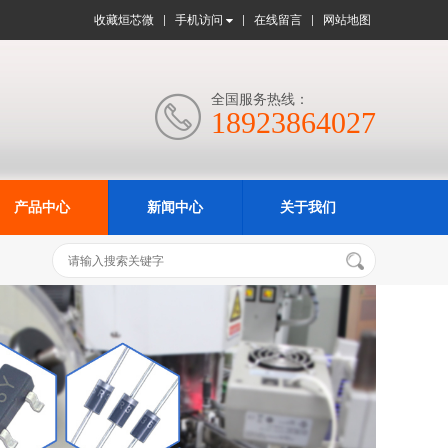
收藏烜芯微
手机访问
在线留言
网站地图
全国服务热线：

18923864027
产品中心
新闻中心
关于我们