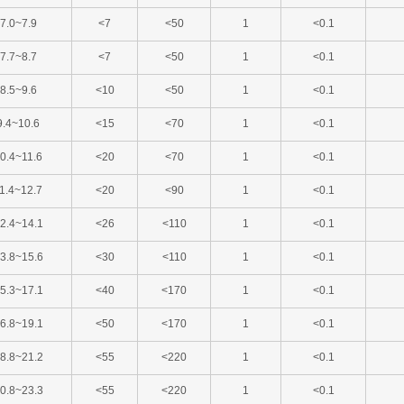
7.0~7.9
<7
<50
1
<0.1
7.7~8.7
<7
<50
1
<0.1
8.5~9.6
<10
<50
1
<0.1
9.4~10.6
<15
<70
1
<0.1
0.4~11.6
<20
<70
1
<0.1
1.4~12.7
<20
<90
1
<0.1
2.4~14.1
<26
<110
1
<0.1
3.8~15.6
<30
<110
1
<0.1
5.3~17.1
<40
<170
1
<0.1
6.8~19.1
<50
<170
1
<0.1
8.8~21.2
<55
<220
1
<0.1
0.8~23.3
<55
<220
1
<0.1