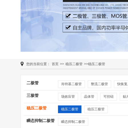
您的当前位置：
首页
>>
稳压二极管
>>稳压二极管
二极管
肖特基二极管
整流二极管
快恢复
三极管
场效应管
晶体管
可控硅
贴
稳压二极管
稳压二极管
稳压三极管
瞬态抑制二极管
瞬态抑制二极管