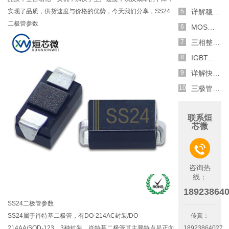
实现了品质，供货速度与价格的优势，今天我们分享，SS24
详解稳压二极管的关键特性和应用原理
二极管参数
MOS管选型关键因素分析,怎么选择合适的参数
三相整流电路分析,半波整流与全波整流的工作原理
IGBT三相全桥整流电路工作原理介绍
详解快恢复二极管,结构,特性和应用介绍
三极管和MOS管组合式开关电路分析
联系烜
芯微

咨询热
线：
18923864
SS24二极管参数
SS24属于肖特基二极管，有DO-214AC封装/DO-
传真：
214AA/SOD-123，3种封装，肖特基二极管其主要特点是正向
18923864027