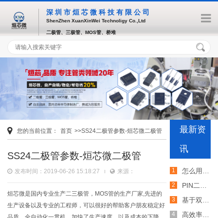
深圳市烜芯微科技有限公司
ShenZhen XuanXinWei Technoligy Co.,Ltd
二极管、三极管、MOS管、桥堆
最新资
您的当前位置：
首页
>>SS24二极管参数-烜芯微二极管
讯
SS24二极管参数-烜芯微二极管
怎么用TVS二极管提高电路的抗突波能力
发布时间：2019-06-26 15:18:27
来源：
PIN二极管的电导调制机制和应用介绍
烜芯微是国内专业生产二三极管，MOS管的生产厂家,先进的
基于双MOS管的防反灌电路工作原理介绍
生产设备以及专业的工程师，可以很好的帮助客户朋友稳定好
高效率整流二极管的特性和应用介绍
品质，全自动化一贯机，加快了生产速度，以及成本的下降，