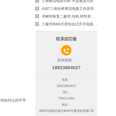
三相整流电路分析,半波整流与全波整流的工作原理
IGBT三相全桥整流电路工作原理介绍
详解快恢复二极管,结构,特性和应用介绍
三极管和MOS管组合式开关电路分析
联系烜芯微

咨询热线：
18923864027
传真：
18923864027
QQ：
709211280
复时间短特点的半导
地址：
深圳市福田区振中路84号爱华科研楼7层