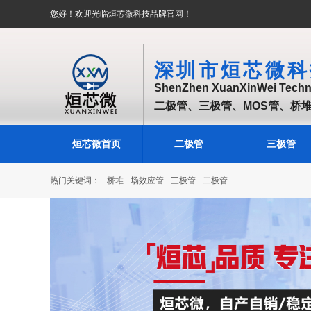
您好！欢迎光临烜芯微科技品牌官网！
深圳市烜芯微科
ShenZhen XuanXinWei Techno
二极管、三极管、MOS管、桥
烜芯微首页
二极管
三极管
热门关键词：
桥堆
场效应管
三极管
二极管