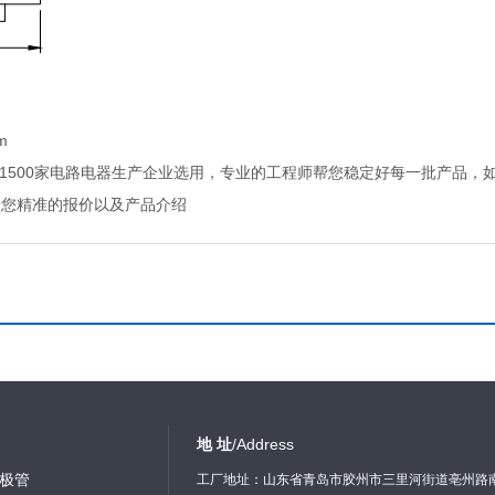
m
，1500家电路电器生产企业选用，专业的工程师帮您稳定好每一批产品，
给您精准的报价以及产品介绍
地 址
/Address
极管
工厂地址：山东省青岛市胶州市三里河街道亳州路