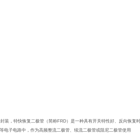
3，这2种封装，特快恢复二极管（简称FRD）是一种具有开关特性好、反向恢
器等电子电路中，作为高频整流二极管、续流二极管或阻尼二极管使用