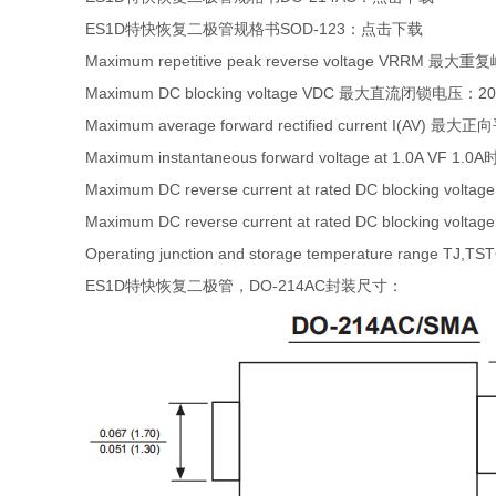
ES1D特快恢复二极管规格书SOD-123：
点击下载
Maximum repetitive peak reverse voltage VRRM
Maximum DC blocking voltage VDC 最大直流闭锁电压：20
Maximum average forward rectified current I(AV)
Maximum instantaneous forward voltage at 1.0A 
Maximum DC reverse current at rated DC block
Maximum DC reverse current at rated DC block
Operating junction and storage temperature ran
ES1D特快恢复二极管，DO-214AC封装尺寸：