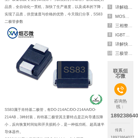
品质，全自动化一贯机，加快了生产速度，以及成本的下降，
详解稳压二极管的关键特性和应用原理
实现了品质，供货速度与价格的优势，今天我们分享，SS83
MOS管选型关键因素分析,怎么选择合适的参数
二极管参数
三相整流电路分析,半波整流与全波整流的工作原理
IGBT三相全桥整流电路工作原理介绍
详解快恢复二极管,结构,特性和应用介绍
三极管和MOS管组合式开关电路分析
联系烜
芯微

咨询热
线：
SS83属于肖特基二极管，有DO-214AC/DO-214AA/DO-
18923864
214AB，3种封装，肖特基二极管其主要特点是正向导通压降
小，反向恢复时间短和开关损耗小，是一种低功耗、超高速半
传真：
导体器件。
18923864027