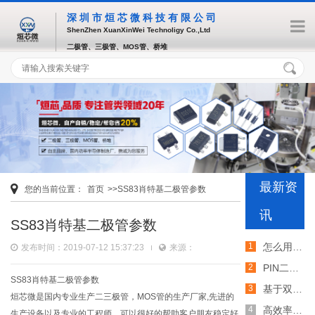
深圳市烜芯微科技有限公司
ShenZhen XuanXinWei Technoligy Co.,Ltd
二极管、三极管、MOS管、桥堆
最新资
您的当前位置：
首页
>>SS83肖特基二极管参数
讯
SS83肖特基二极管参数
怎么用TVS二极管提高电路的抗突波能力
发布时间：2019-07-12 15:37:23
来源：
PIN二极管的电导调制机制和应用介绍
SS83肖特基二极管参数
基于双MOS管的防反灌电路工作原理介绍
烜芯微是国内专业生产二三极管，MOS管的生产厂家,先进的
高效率整流二极管的特性和应用介绍
生产设备以及专业的工程师，可以很好的帮助客户朋友稳定好