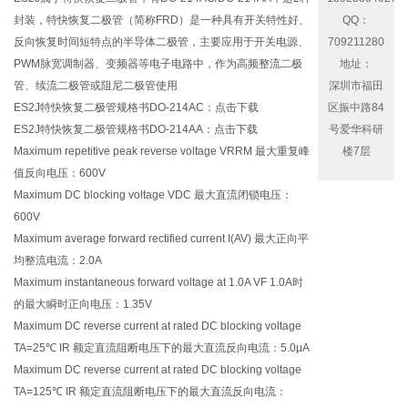
封装，特快恢复二极管（简称FRD）是一种具有开关特性好、
QQ：
反向恢复时间短特点的半导体二极管，主要应用于开关电源、
709211280
PWM脉宽调制器、变频器等电子电路中，作为高频整流二极
地址：
管、续流二极管或阻尼二极管使用
深圳市福田
ES2J特快恢复二极管规格书DO-214AC：
点击下载
区振中路84
ES2J特快恢复二极管规格书DO-214AA：
点击下载
号爱华科研
Maximum repetitive peak reverse voltage VRRM 最大重复峰
楼7层
值反向电压：600V
Maximum DC blocking voltage VDC 最大直流闭锁电压：
600V
Maximum average forward rectified current I(AV) 最大正向平
均整流电流：2.0A
Maximum instantaneous forward voltage at 1.0A VF 1.0A时
的最大瞬时正向电压：1.35V
Maximum DC reverse current at rated DC blocking voltage
TA=25℃ IR 额定直流阻断电压下的最大直流反向电流：5.0μA
Maximum DC reverse current at rated DC blocking voltage
TA=125℃ IR 额定直流阻断电压下的最大直流反向电流：