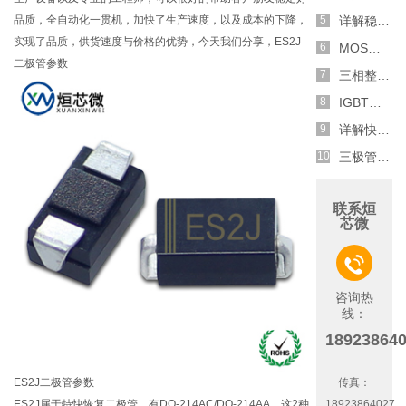
品质，全自动化一贯机，加快了生产速度，以及成本的下降，
详解稳压二极管的关键特性和应用原理
实现了品质，供货速度与价格的优势，今天我们分享，ES2J
MOS管选型关键因素分析,怎么选择合适的参数
二极管参数
三相整流电路分析,半波整流与全波整流的工作原理
IGBT三相全桥整流电路工作原理介绍
详解快恢复二极管,结构,特性和应用介绍
三极管和MOS管组合式开关电路分析
联系烜
芯微

咨询热
线：
18923864
ES2J二极管参数
传真：
ES2J属于特快恢复二极管，有DO-214AC/DO-214AA，这2种
18923864027