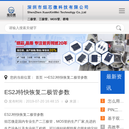
深圳市烜芯微科技有限公司
ShenZhen XuanXinWei Technoligy Co.,Ltd
二极管、三极管、MOS管、桥堆
最新资
您的当前位置：
首页
>>ES2J特快恢复二极管参数
讯
ES2J特快恢复二极管参数
怎么用TVS二极管提高电路的抗突波能力
发布时间：2019-07-20 16:48:15
来源：
PIN二极管的电导调制机制和应用介绍
ES2J特快恢复二极管参数
基于双MOS管的防反灌电路工作原理介绍
烜芯微是国内专业生产二三极管，MOS管的生产厂家,先进的
高效率整流二极管的特性和应用介绍
生产设备以及专业的工程师，可以很好的帮助客户朋友稳定好