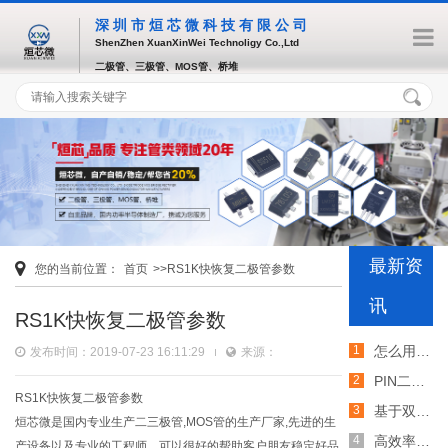
深圳市烜芯微科技有限公司
ShenZhen XuanXinWei Technoligy Co.,Ltd
二极管、三极管、MOS管、桥堆
最新资
您的当前位置：
首页
>>RS1K快恢复二极管参数
讯
RS1K快恢复二极管参数
怎么用TVS二极管提高电路的抗突波能力
发布时间：2019-07-23 16:11:29
来源：
PIN二极管的电导调制机制和应用介绍
RS1K快恢复二极管参数
基于双MOS管的防反灌电路工作原理介绍
烜芯微是国内专业生产二三极管,MOS管的生产厂家,先进的生
高效率整流二极管的特性和应用介绍
产设备以及专业的工程师，可以很好的帮助客户朋友稳定好品