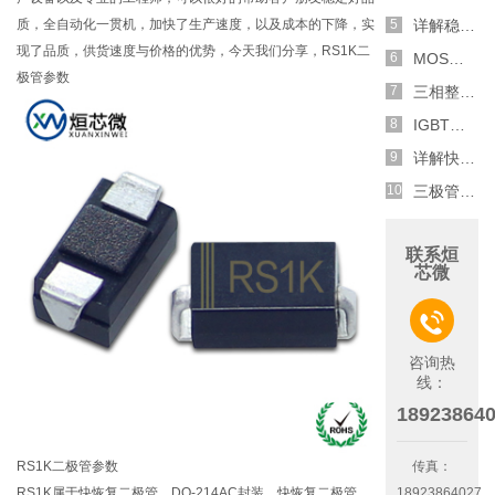
质，全自动化一贯机，加快了生产速度，以及成本的下降，实
详解稳压二极管的关键特性和应用原理
现了品质，供货速度与价格的优势，今天我们分享，RS1K二
MOS管选型关键因素分析,怎么选择合适的参数
极管参数
三相整流电路分析,半波整流与全波整流的工作原理
IGBT三相全桥整流电路工作原理介绍
详解快恢复二极管,结构,特性和应用介绍
三极管和MOS管组合式开关电路分析
联系烜
芯微

咨询热
线：
18923864
RS1K二极管参数
传真：
RS1K属于快恢复二极管，DO-214AC封装，快恢复二极管
18923864027