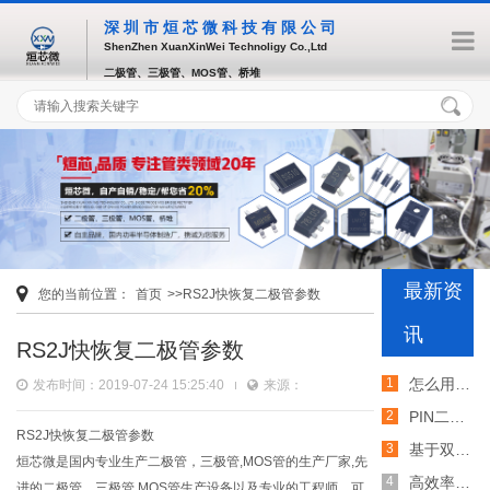
深圳市烜芯微科技有限公司
ShenZhen XuanXinWei Technoligy Co.,Ltd
二极管、三极管、MOS管、桥堆
最新资
您的当前位置：
首页
>>RS2J快恢复二极管参数
讯
RS2J快恢复二极管参数
怎么用TVS二极管提高电路的抗突波能力
发布时间：2019-07-24 15:25:40
来源：
PIN二极管的电导调制机制和应用介绍
RS2J快恢复二极管参数
基于双MOS管的防反灌电路工作原理介绍
烜芯微是国内专业生产二极管，三极管,MOS管的生产厂家,先
高效率整流二极管的特性和应用介绍
进的二极管、三极管,MOS管生产设备以及专业的工程师，可