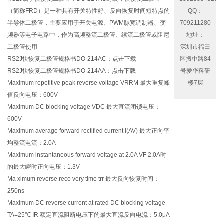
（简称FRD）是一种具有开关特性好、反向恢复时间短特点的
QQ：
半导体二极管，主要应用于开关电源、PWM脉宽调制器、变
709211280
频器等电子电路中，作为高频整流二极管、续流二极管或阻尼
地址：
二极管使用
深圳市福田
RS2J快恢复二极管规格书DO-214AC：
点击下载
区振中路84
RS2J快恢复二极管规格书DO-214AA：
点击下载
号爱华科研
Maximum repetitive peak reverse voltage VRRM 最大重复峰
楼7层
值反向电压：600V
Maximum DC blocking voltage VDC 最大直流闭锁电压：
600V
Maximum average forward rectified current I(AV) 最大正向平
均整流电流：2.0A
Maximum instantaneous forward voltage at 2.0A VF 2.0A时
的最大瞬时正向电压：1.3V
Ma ximum reverse reco very time trr 最大反向恢复时间：
250ns
Maximum DC reverse current at rated DC blocking voltage
TA=25℃ IR 额定直流阻断电压下的最大直流反向电流：5.0μA