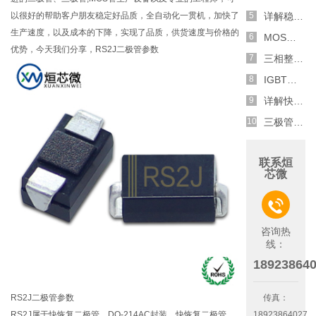
以很好的帮助客户朋友稳定好品质，全自动化一贯机，加快了
详解稳压二极管的关键特性和应用原理
生产速度，以及成本的下降，实现了品质，供货速度与价格的
MOS管选型关键因素分析,怎么选择合适的参数
优势，今天我们分享，RS2J二极管参数
三相整流电路分析,半波整流与全波整流的工作原理
IGBT三相全桥整流电路工作原理介绍
详解快恢复二极管,结构,特性和应用介绍
三极管和MOS管组合式开关电路分析
联系烜
芯微

咨询热
线：
18923864
RS2J二极管参数
传真：
RS2J属于快恢复二极管，DO-214AC封装，快恢复二极管
18923864027