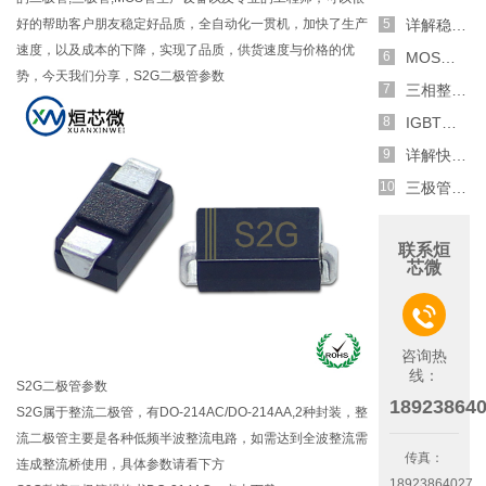
好的帮助客户朋友稳定好品质，全自动化一贯机，加快了生产
详解稳压二极管的关键特性和应用原理
速度，以及成本的下降，实现了品质，供货速度与价格的优
MOS管选型关键因素分析,怎么选择合适的参数
势，今天我们分享，S2G二极管参数
三相整流电路分析,半波整流与全波整流的工作原理
IGBT三相全桥整流电路工作原理介绍
详解快恢复二极管,结构,特性和应用介绍
三极管和MOS管组合式开关电路分析
联系烜
芯微

咨询热
线：
S2G二极管参数
18923864
S2G属于整流二极管，有DO-214AC/DO-214AA,2种封装，整
流二极管主要是各种低频半波整流电路，如需达到全波整流需
传真：
连成整流桥使用，具体参数请看下方
18923864027