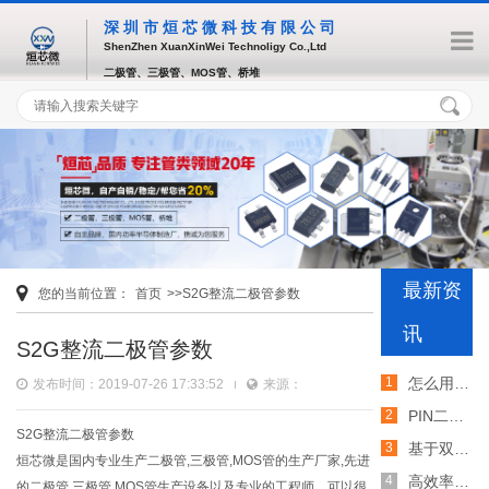
深圳市烜芯微科技有限公司
ShenZhen XuanXinWei Technoligy Co.,Ltd
二极管、三极管、MOS管、桥堆
最新资
您的当前位置：
首页
>>S2G整流二极管参数
讯
S2G整流二极管参数
怎么用TVS二极管提高电路的抗突波能力
发布时间：2019-07-26 17:33:52
来源：
PIN二极管的电导调制机制和应用介绍
S2G整流二极管参数
基于双MOS管的防反灌电路工作原理介绍
烜芯微是国内专业生产二极管,三极管,MOS管的生产厂家,先进
高效率整流二极管的特性和应用介绍
的二极管,三极管,MOS管生产设备以及专业的工程师，可以很