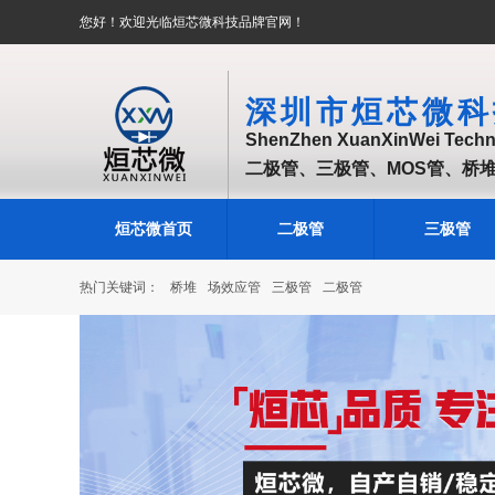
您好！欢迎光临烜芯微科技品牌官网！
深圳市烜芯微科
ShenZhen XuanXinWei Techno
二极管、三极管、MOS管、桥
烜芯微首页
二极管
三极管
热门关键词：
桥堆
场效应管
三极管
二极管