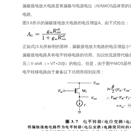
漏极接地放大电路是将漏极与电源电位（N沟MOS晶体管的
电路。
图3.6所示的漏极接地放大电路的电压增益A。由下式给出：
正如式(3.6)所标明的那样，漏极接地放大电路的电压增益小于
漏极接地电路具有电平转移电路的功用。当以恒流源替代输出负
压△V shift（＝VT+2I/β）的电位。但是，由于图中
电平转移电路由于兼备以下功用而得到应用：