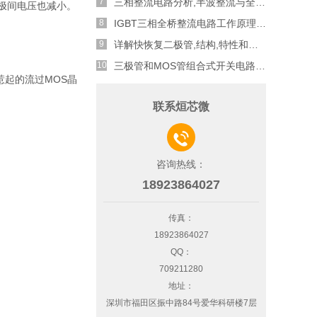
三相整流电路分析,半波整流与全波整流的工作原理
漏极间电压也减小。
IGBT三相全桥整流电路工作原理介绍
详解快恢复二极管,结构,特性和应用介绍
三极管和MOS管组合式开关电路分析
n惹起的流过MOS晶
联系烜芯微

咨询热线：
18923864027
传真：
18923864027
QQ：
709211280
地址：
深圳市福田区振中路84号爱华科研楼7层