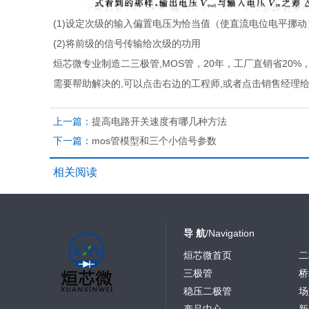
(1)设定次级的输入偏置电压为恰当值（使直流电位电平挪
(2)将前级的信号传输给次级的功用
烜芯微专业制造二三极管,MOS管，20年，工厂直销省20
需要帮助解决的,可以点击右边的工程师,或者点击销售经理
上一篇：
提高电路开关速度有哪几种方法
下一篇：
mos管模型和三个小信号参数
相关阅读
导 航
/Navigation
烜芯微首页
二
三极管
桥
稳压二极管
场
产品中心
新