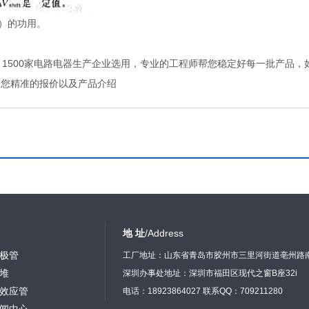
动）的功用。
%，1500家电路电器生产企业选用，专业的工程师帮您稳定好每一批产品
给您精准的报价以及产品介绍
地 址
/Address
极管
工厂地址：山东省青岛市胶州市三里河街道亳州路
堆
深圳办事处地址：深圳市福田区现代之窗B座32i
效应管
电话：18923864027 联系QQ：709211280
闻中心