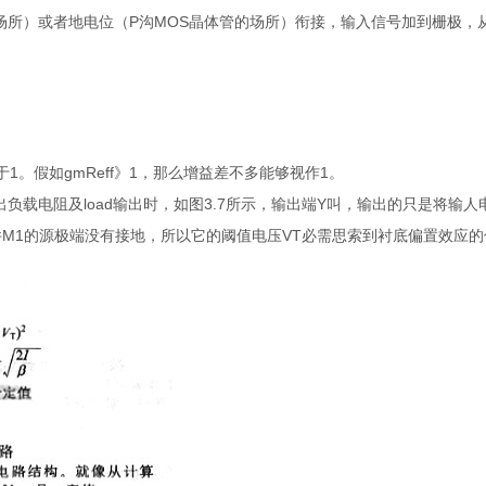
场所）或者地电位（P沟MOS晶体管的场所）衔接，输入信号加到栅极，
1。假如gmReff》1，那么增益差不多能够视作1。
载电阻及load输出时，如图3.7所示，输出端Y叫，输出的只是将输人
MOS器件M1的源极端没有接地，所以它的阈值电压VT必需思索到衬底偏置效应