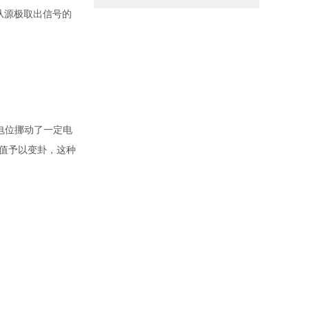
从源极取出信号的
电位挪动了一定电
的值予以变卦，这种