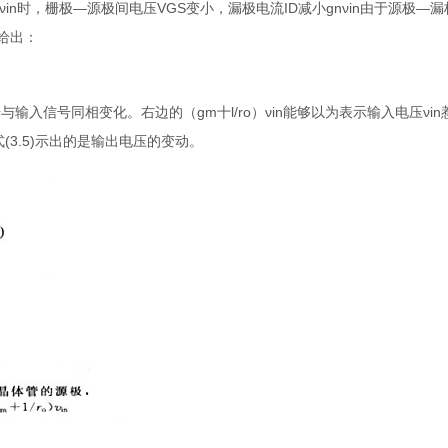
in时，栅极—源极间电压VGS变小，漏极电流ID减小gnνin由于源极—
式给出：
信号与输入信号同相变化。右边的（gm十l/ro）νin能够以为表示输入电压νi
(3.5)示出的是输出电压的变动。