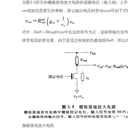
当图3.5所示的栅极接地放大电路的源极电位（输入端）上升ν
νin假如也思索它的奉献，那么输出电压的变动νout可由下
式中，Reff＝Rload//roo中右边的符号为正，这标明输出
体管电流的变化量。由于是流过有效的负载电阻Reff，所以式
漏极接地放大电路