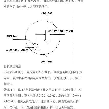
如果对新拿到的不明MOS管，可以通过测定来判断脚极，只有
准确判定脚的排列，才能正确使用。
管脚测定方法
①栅极G的测定：用万用表R×100 档，测任意两脚之间正反向
电阻，若其中某次测得电阻为数百Ω)，该两脚是D、S，第三
脚为G。
②漏极D、源极S及类型判定：用万用表 R ×10kΩ档测 D、S
问正反向电阻，正向电阻约为0.2 ×10kΩ，反向电阻（5一∞）
X100kΩ。在测反向电阻时，红表笔不动，黑表笔脱离引脚
后，与G碰一下，然后回去再接原引脚，出现两种情况：