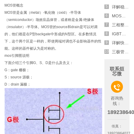
MOS管概念
详解稳压二极管的关键特性和应用原理
MOS管是金属（metal）-氧化物（oxid）-半导体
MOS管选型关键因素分析,怎么选择合适的参数
（semiconductor）场效应晶体管，或者称是金属-绝缘体
三相整流电路分析,半波整流与全波整流的工作原理
（insulator）-半导体。MOS管的source和drain是可以对调
IGBT三相全桥整流电路工作原理介绍
的，他们都是在P型backgate中形成的N型区。在多数情况
下，这个两个区是一样的，即使两端对调也不会影响器件的性
详解快恢复二极管,结构,特性和应用介绍
能。这样的器件被认为是对称的。
三极管和MOS管组合式开关电路分析
mos引脚图说明
下面介绍三个引脚G、S、D是什么及含义：
联系烜
G：gate 栅极；
芯微
S：source 源极；
D：drain 漏极；

咨询热
线：
18923864
传真：
18923864027