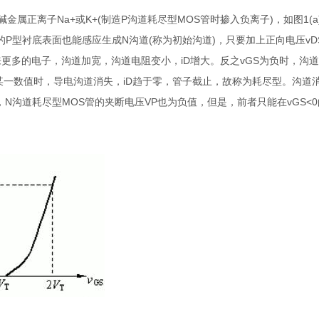
金属正离子Na+或K+(制造P沟道耗尽型MOS管时掺入负离子)，如图1(
的P型衬底表面也能感应生成N沟道(称为初始沟道)，只要加上正向电压vD
来更多的电子，沟道加宽，沟道电阻变小，iD增大。反之vGS为负时，沟
到某一数值时，导电沟道消失，iD趋于零，管子截止，故称为耗尽型。沟道
N沟道耗尽型MOS管的夹断电压VP也为负值，但是，前者只能在vGS<