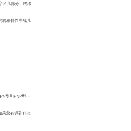
击穿区几部分。转移
应的转移特性曲线几
PN型和PNP型一
，如果您有遇到什么