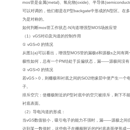
mos管是金属(metal)、氧化物(oxide)、半导体(semicond
可以对调的，他们都是在P型backgate中形成的N型区
为是对称的。
如何判断mos管工作状态-N沟道增强型MOS场效应管
（1）vGS对iD及沟道的控制作用
① vGS=0 的情况
从图1(a)可以看出，增强型MOS管的漏极d和源极s之间有
极性如何，总有一个PN结处于反偏状态，漏——源极间没有导
② vGS>0 的情况
若vGS＞0，则栅极和衬底之间的SiO2绝缘层中便产生
子。
排斥空穴：使栅极附近的P型衬底中的空穴被排斥，剩下不能
衬底表面。
（2）导电沟道的形成：
当vGS数值较小，吸引电子的能力不强时，漏——源极之间仍
达到某一数值时，这些电子在栅极附近的P衬底表面便形成一