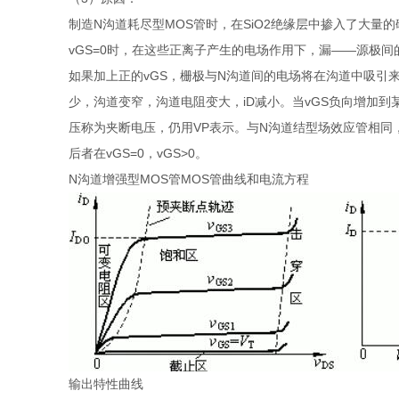
制造N沟道耗尽型MOS管时，在SiO2绝缘层中掺入了大量的碱
vGS=0时，在这些正离子产生的电场作用下，漏——源极间
如果加上正的vGS，栅极与N沟道间的电场将在沟道中吸引
少，沟道变窄，沟道电阻变大，iD减小。当vGS负向增加
压称为夹断电压，仍用VP表示。与N沟道结型场效应管相同，
后者在vGS=0，vGS>0。
N沟道增强型MOS管MOS管曲线和电流方程
输出特性曲线