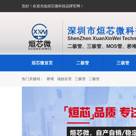
您好！欢迎光临烜芯微科技品牌官网！
深圳市烜芯微科
ShenZhen XuanXinWei Techno
二极管、三极管、MOS管、桥
烜芯微首页
二极管
三极管
热门关键词：
桥堆
场效应管
三极管
二极管