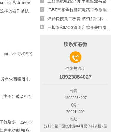
三相整流电路分析,半波整流与全波整流的工作原理
urce和drain是
IGBT三相全桥整流电路工作原理介绍
。这样的器件被认
详解快恢复二极管,结构,特性和应用介绍
三极管和MOS管组合式开关电路分析
联系烜芯微
，而且不论vDS的

咨询热线：
18923864027
排斥空穴而吸引电
传真：
子（少子）被吸引到
18923864027
QQ：
709211280
地址：
子就增多，当vGS
深圳市福田区振中路84号爱华科研楼7层
其导电类型与P衬