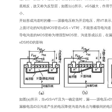
底相反，故又称为反型层，如图1(c)所示。vGS越大，
小。
开始形成沟道时的栅——源极电压称为开启电压，用VT表示
上面讨论的N沟道MOS管在vGS＜VT时，不能形成导电沟道
导电沟道的MOS管称为增强型MOS管。沟道形成以后，在
vDS对iD的影响
如图(a)所示，当vGS>VT且为一确定值时，漏——源电压
漏极电流iD沿沟道产生的电压降使沟道内各点与栅极间的