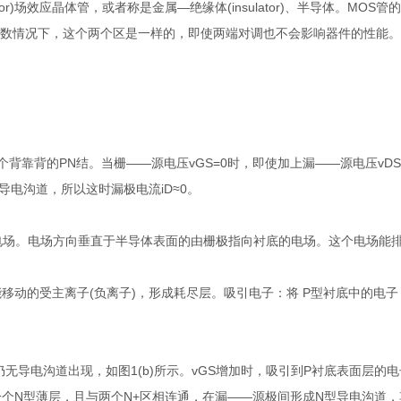
uctor)场效应晶体管，或者称是金属—绝缘体(insulator)、半导体。MOS管的so
。在多数情况下，这个两个区是一样的，即使两端对调也不会影响器件的性能
两个背靠背的PN结。当栅——源电压vGS=0时，即使加上漏——源电压vDS
电沟道，所以这时漏极电流iD≈0。
一个电场。电场方向垂直于半导体表面的由栅极指向衬底的电场。这个电场能
移动的受主离子(负离子)，形成耗尽层。吸引电子：将 P型衬底中的电
无导电沟道出现，如图1(b)所示。vGS增加时，吸引到P衬底表面层的电
个N型薄层，且与两个N+区相连通，在漏——源极间形成N型导电沟道，