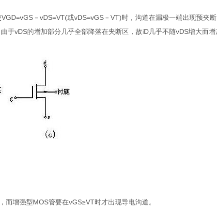
D=vGS－vDS=VT(或vDS=vGS－VT)时，沟道在漏极一端出现预夹断
。由于vDS的增加部分几乎全部降落在夹断区，故iD几乎不随vDS增大而
，而增强型MOS管要在vGS≥VT时才出现导电沟道。