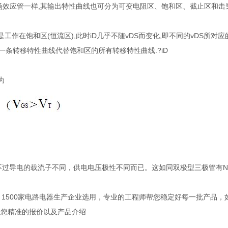
型场效应管一样,其输出特性曲线也可分为可变电阻区、饱和区、截止区和
工作在饱和区(恒流区),此时iD几乎不随vDS而变化,即不同的vDS所对
后的一条转移特性曲线代替饱和区的所有转移特性曲线.?iD
为
，只不过导电的载流子不同，供电电压极性不同而已。这如同双极型三极管有N
%，1500家电路电器生产企业选用，专业的工程师帮您稳定好每一批产品
给您精准的报价以及产品介绍