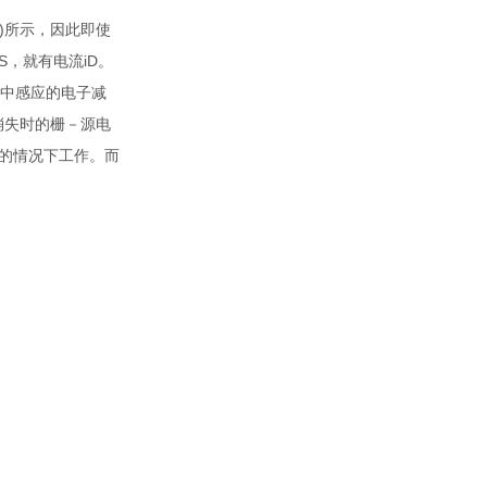
a)所示，因此即使
S，就有电流iD。
道中感应的电子减
消失时的栅－源电
0的情况下工作。而