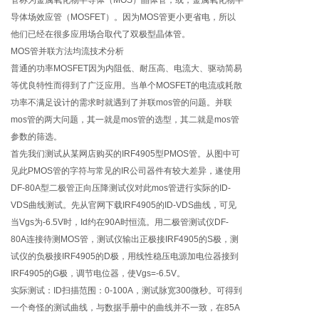
导体场效应管（MOSFET）。因为MOS管更小更省电，所以
他们已经在很多应用场合取代了双极型晶体管。
MOS管并联方法均流技术分析
普通的功率MOSFET因为内阻低、耐压高、电流大、驱动简易
等优良特性而得到了广泛应用。当单个MOSFET的电流或耗散
功率不满足设计的需求时就遇到了并联mos管的问题。并联
mos管的两大问题，其一就是mos管的选型，其二就是mos管
参数的筛选。
首先我们测试从某网店购买的IRF4905型PMOS管。从图中可
见此PMOS管的字符与常见的IR公司器件有较大差异，遂使用
DF-80A型二极管正向压降测试仪对此mos管进行实际的ID-
VDS曲线测试。先从官网下载IRF4905的ID-VDS曲线，可见
当Vgs为-6.5V时，Id约在90A时恒流。用二极管测试仪DF-
80A连接待测MOS管，测试仪输出正极接IRF4905的S极，测
试仪的负极接IRF4905的D极，用线性稳压电源加电位器接到
IRF4905的G极，调节电位器，使Vgs=-6.5V。
实际测试：ID扫描范围：0-100A，测试脉宽300微秒。可得到
一个奇怪的测试曲线，与数据手册中的曲线并不一致，在85A