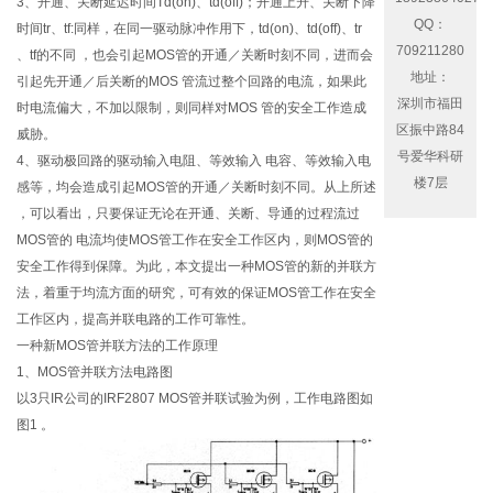
3、开通、关断延迟时间Td(on)、td(off)；开通上升、关断下降
QQ：
时间tr、tf:同样，在同一驱动脉冲作用下，td(on)、td(off)、tr
709211280
、tf的不同 ，也会引起MOS管的开通／关断时刻不同，进而会
地址：
引起先开通／后关断的MOS 管流过整个回路的电流，如果此
深圳市福田
时电流偏大，不加以限制，则同样对MOS 管的安全工作造成
区振中路84
威胁。
号爱华科研
4、驱动极回路的驱动输入电阻、等效输入 电容、等效输入电
楼7层
感等，均会造成引起MOS管的开通／关断时刻不同。从上所述
，可以看出，只要保证无论在开通、关断、导通的过程流过
MOS管的 电流均使MOS管工作在安全工作区内，则MOS管的
安全工作得到保障。为此，本文提出一种MOS管的新的并联方
法，着重于均流方面的研究，可有效的保证MOS管工作在安全
工作区内，提高并联电路的工作可靠性。
一种新MOS管并联方法的工作原理
1、MOS管并联方法电路图
以3只IR公司的IRF2807 MOS管并联试验为例，工作电路图如
图1 。