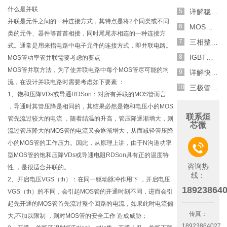
什么是并联
详解稳压二极管的关键特性和应用原理
并联是元件之间的一种连接方式，其特点是将2个同类或不同
MOS管选型关键因素分析,怎么选择合适的参数
类的元件、器件等首首相接，同时尾尾亦相连的一种连接方
三相整流电路分析,半波整流与全波整流的工作原理
式。通常是用来指电路中电子元件的连接方式，即并联电路。
IGBT三相全桥整流电路工作原理介绍
MOS管功率管并联需要考虑的要点
MOS管并联方法，为了使并联电路中每个MOS管尽可能的均
详解快恢复二极管,结构,特性和应用介绍
流，在设计并联电路时需要考虑如下要素 ：
三极管和MOS管组合式开关电路分析
1、饱和压降VDs或导通RDSon：对所有并联的MOS管而言
，导通时其管压降是相同的，其结果必然是饱和电压小的MOS
联系烜
管先流过较大的电流 ，随着结温的升高，管压降逐渐增大，则
芯微
流过管压降大的MOS管的电流又会逐渐增大，从而减轻管压降
小的MOS管的工作压力。因此，从原理上讲，由于N沟道功率

型MOS管的饱和压降VDs或导通电阻RDSon具有正的温度特
咨询热
性 ，是很适合并联的。
线：
2、开启电压VGS（th）：在同一驱动脉冲作用下 ，开启电压
18923864
VGS（th）的不同，会引起MOS管的开通时刻不同，进而会引
起先开通的MOS管首先流过整个回路的电流，如果此时电流偏
传真：
大,不加以限制 ，则对MOS管的安全工作 造成威胁；
18923864027