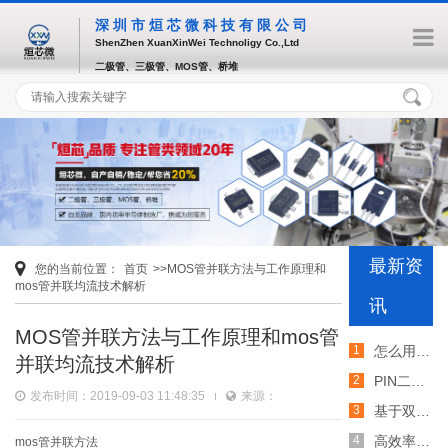
深圳市烜芯微科技有限公司
ShenZhen XuanXinWei Technoligy Co.,Ltd
二极管、三极管、MOS管、桥堆
最新资
您的当前位置：
首页
>>MOS管并联方法与工作原理和
mos管并联均流技术解析
讯
MOS管并联方法与工作原理和mos管
怎么用TVS二极管提高电路的抗突波能力
并联均流技术解析
PIN二极管的电导调制机制和应用介绍
发布时间：2019-09-03 11:48:35
来源：
基于双MOS管的防反灌电路工作原理介绍
高效率整流二极管的特性和应用介绍
mos管并联方法