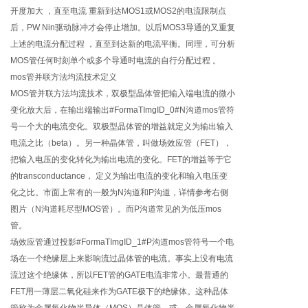
开度加大 ，直至电流 重新到达MOS1或MOS2的电流限制点
后，PW Nin驱动脉冲才会停止增加。以后MOS3导通的又重复
上述的电流分配过程 ，直至到达新的电流平衡。同理，可分析
MOS管任何时刻单个或多个导通时电流的自行分配过程 。
mos管并联方法均流技术定义
MOS管并联方法均流技术，双极型晶体管把输入端电流的微小
变化放大后，在输出端输出#FormaTImgID_0#N沟道mos管符
号一个大的电流变化。双极型晶体管的增益就定义为输出输入
电流之比（beta）。另一种晶体管，叫做场效应管（FET），
把输入电压的变化转化为输出电流的变化。FET的增益等于它
的transconductance， 定义为输出电流的变化和输入电压变
化之比。市面上常有的一般为N沟道和P沟道，详情参考右侧
图片（N沟道耗尽型MOS管）。而P沟道常见的为低压mos
管。
场效应管通过投影#FormaTImgID_1#P沟道mos管符号一个电
场在一个绝缘层上来影响流过晶体管的电流。事实上没有电流
流过这个绝缘体，所以FET管的GATE电流非常小。最普通的
FET用一薄层二氧化硅来作为GATE极下的绝缘体。这种晶体
管称为金属氧化物半导体（MOS）晶体管，或，金属氧化物半