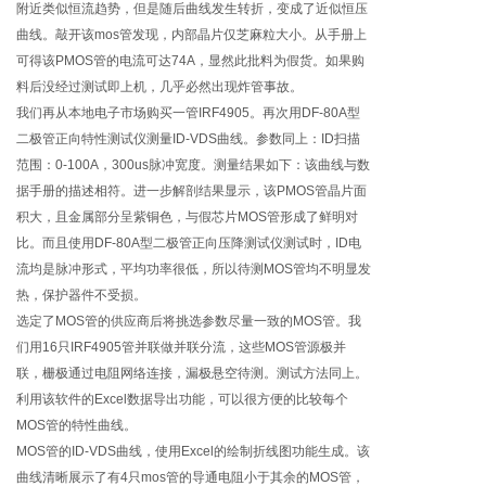
附近类似恒流趋势，但是随后曲线发生转折，变成了近似恒压
曲线。敲开该mos管发现，内部晶片仅芝麻粒大小。从手册上
可得该PMOS管的电流可达74A，显然此批料为假货。如果购
料后没经过测试即上机，几乎必然出现炸管事故。
我们再从本地电子市场购买一管IRF4905。再次用DF-80A型
二极管正向特性测试仪测量ID-VDS曲线。参数同上：ID扫描
范围：0-100A，300us脉冲宽度。测量结果如下：该曲线与数
据手册的描述相符。进一步解剖结果显示，该PMOS管晶片面
积大，且金属部分呈紫铜色，与假芯片MOS管形成了鲜明对
比。而且使用DF-80A型二极管正向压降测试仪测试时，ID电
流均是脉冲形式，平均功率很低，所以待测MOS管均不明显发
热，保护器件不受损。
选定了MOS管的供应商后将挑选参数尽量一致的MOS管。我
们用16只IRF4905管并联做并联分流，这些MOS管源极并
联，栅极通过电阻网络连接，漏极悬空待测。测试方法同上。
利用该软件的Excel数据导出功能，可以很方便的比较每个
MOS管的特性曲线。
MOS管的ID-VDS曲线，使用Excel的绘制折线图功能生成。该
曲线清晰展示了有4只mos管的导通电阻小于其余的MOS管，