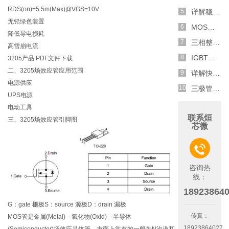
RDS(on)=5.5m(Max)@VGS=10V
详解稳压二极管的关键特性和应用原理
无铅绿色装置
MOS管选型关键因素分析,怎么选择合适的参数
降低导电损耗
三相整流电路分析,半波整流与全波整流的工作原理
高雪崩电流
IGBT三相全桥整流电路工作原理介绍
3205产品 PDF文件下载
二、3205场效应管应用范围
详解快恢复二极管,结构,特性和应用介绍
电源供应
三极管和MOS管组合式开关电路分析
UPS电源
电动工具
联系烜
三、3205场效应管引脚图
芯微

咨询热
线：
18923864
G：gate 栅极S：source 源极D：drain 漏极
传真：
MOS管是金属(Metal)—氧化物(Oxid)—半导体
18923864027