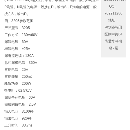
(Semiconductor)场效应晶体管。市面上常有的一般为N沟道和
QQ：
P沟道。N沟道的电源一般接在D，输出S，P沟道的电源一般
709211280
接在S，输出D。
地址：
四、3205参数范围
深圳市福田
产品型号：3205
区振中路84
工作方式：130A/60V
号爱华科研
漏源电压：60V
楼7层
栅源电压：±25A
漏电流连续：130A
脉冲漏极电流：360A
雪崩电流：25A
雪崩能量：250mJ
耗散功率：200W
热电阻：62.5℃/V
漏源击穿电压：60V
栅极阈值电压：2.0V
输入电容：3100PF
输出电容：926PF
上升时间：83.7ns