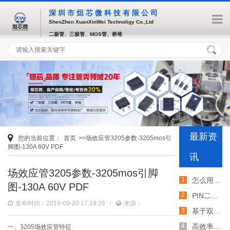
深圳市烜芯微科技有限公司
ShenZhen XuanXinWei Technoligy Co.,Ltd
二极管、三极管、MOS管、桥堆
最新资
您的当前位置：
首页
>>场效应管3205参数-3205mos引
脚图-130A 60V PDF
讯
场效应管3205参数-3205mos引脚
怎么用TVS二极管提高电路的抗突波能力
图-130A 60V PDF
PIN二极管的电导调制机制和应用介绍
发布时间：2019-09-20 17:19:26
来源：
基于双MOS管的防反灌电路工作原理介绍
高效率整流二极管的特性和应用介绍
一、3205场效应管特征