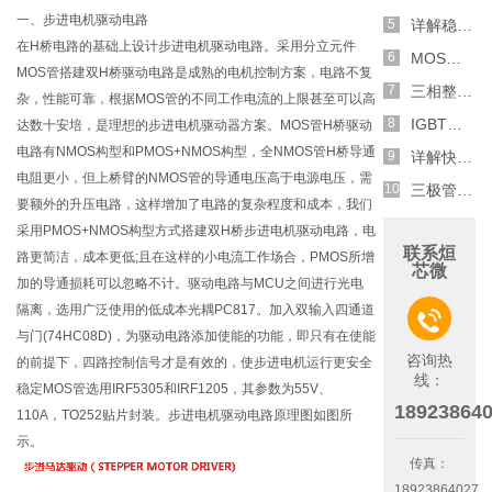
一、步进电机驱动电路
详解稳压二极管的关键特性和应用原理
在H桥电路的基础上设计步进电机驱动电路。采用分立元件
MOS管选型关键因素分析,怎么选择合适的参数
MOS管搭建双H桥驱动电路是成熟的电机控制方案，电路不复
三相整流电路分析,半波整流与全波整流的工作原理
杂，性能可靠，根据MOS管的不同工作电流的上限甚至可以高
IGBT三相全桥整流电路工作原理介绍
达数十安培，是理想的步进电机驱动器方案。MOS管H桥驱动
电路有NMOS构型和PMOS+NMOS构型，全NMOS管H桥导通
详解快恢复二极管,结构,特性和应用介绍
电阻更小，但上桥臂的NMOS管的导通电压高于电源电压，需
三极管和MOS管组合式开关电路分析
要额外的升压电路，这样增加了电路的复杂程度和成本，我们
采用PMOS+NMOS构型方式搭建双H桥步进电机驱动电路，电
联系烜
路更简洁，成本更低;且在这样的小电流工作场合，PMOS所增
芯微
加的导通损耗可以忽略不计。驱动电路与MCU之间进行光电
隔离，选用广泛使用的低成本光耦PC817。加入双输入四通道

与门(74HC08D)，为驱动电路添加使能的功能，即只有在使能
咨询热
的前提下，四路控制信号才是有效的，使步进电机运行更安全
线：
稳定MOS管选用IRF5305和IRF1205，其参数为55V、
18923864
110A，TO252贴片封装。步进电机驱动电路原理图如图所
示。
传真：
18923864027