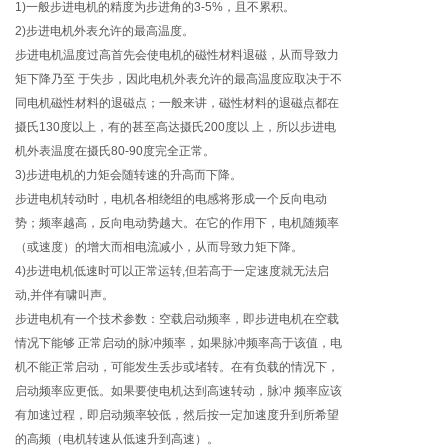
1)一般步进电机的精度为步进角的3-5%，且不累积。
2)步进电机外表允许的最高温度。
步进电机温度过高首先会使电机的磁性材料退磁，从而导致力
矩下降乃至 于失步，因此电机外表允许的最高温度应取决于不
同电机磁性材料的退磁点；一般来讲，磁性材料的退磁点都在
摄氏130度以上，有的甚至高达摄氏200度以 上，所以步进电
机外表温度在摄氏80-90度完全正常。
3)步进电机的力矩会随转速的升高而下降。
步进电机转动时，电机各相绕组的电感将形成一个反向电动
势；频率越高，反向电动势越大。在它的作用下，电机随频率
（或速度）的增大而相电流减小，从而导致力矩下降。
4)步进电机低速时可以正常运转,但若高于一定速度就无法启
动,并伴有啸叫声。
步进电机有一个技术参数：空载启动频率，即步进电机在空载
情况下能够 正常启动的脉冲频率，如果脉冲频率高于该值，电
机不能正常启动，可能发生丢步或堵转。在有负载的情况下，
启动频率应更低。如果要使电机达到高速转动，脉冲 频率应该
有加速过程，即启动频率较低，然后按一定加速度升到所希望
的高频（电机转速从低速升到高速）。