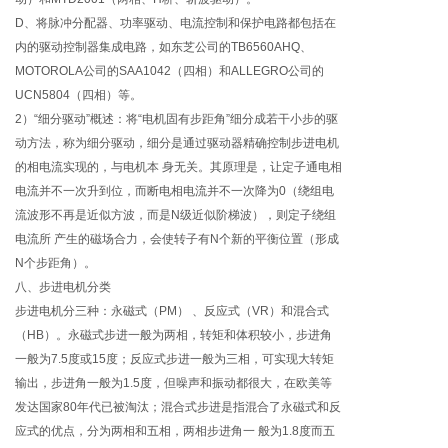
D、将脉冲分配器、功率驱动、电流控制和保护电路都包括在
内的驱动控制器集成电路，如东芝公司的TB6560AHQ、
MOTOROLA公司的SAA1042（四相）和ALLEGRO公司的
UCN5804（四相）等。
2）“细分驱动”概述：将“电机固有步距角”细分成若干小步的驱
动方法，称为细分驱动，细分是通过驱动器精确控制步进电机
的相电流实现的，与电机本 身无关。其原理是，让定子通电相
电流并不一次升到位，而断电相电流并不一次降为0（绕组电
流波形不再是近似方波，而是N级近似阶梯波），则定子绕组
电流所 产生的磁场合力，会使转子有N个新的平衡位置（形成
N个步距角）。
八、步进电机分类
步进电机分三种：永磁式（PM） 、反应式（VR）和混合式
（HB）。永磁式步进一般为两相，转矩和体积较小，步进角
一般为7.5度或15度；反应式步进一般为三相，可实现大转矩
输出，步进角一般为1.5度，但噪声和振动都很大，在欧美等
发达国家80年代已被淘汰；混合式步进是指混合了永磁式和反
应式的优点，分为两相和五相，两相步进角一 般为1.8度而五