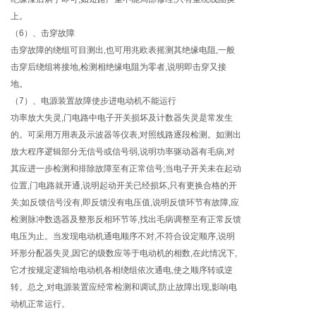
上。
（6）、击穿故障
击穿故障的绕组可目测出,也可用兆欧表摇测其绝缘电阻,一般
击穿后绕组将接地,检测相绝缘电阻为零者,说明即击穿又接
地。
（7）、电源装置故障使步进电动机不能运行
功率放大失灵,门电路中电子开关损坏及计数器失灵是常发生
的。可采用万用表及示波器等仪表,对照线路逐段检测。如测出
放大程序逻辑部分无信号或信号弱,说明功率驱动器有毛病,对
其应进一步检测和排除故障至有正常信号;当电子开关未在起动
位置,门电路就开通,说明起动开关已经损坏,只有更换合格的开
关;如反馈信号没有,即反馈没有电压值,说明反馈环节有故障,应
检测脉冲数选器及整形反相环节等,找出毛病调整至有正常反馈
电压为止。当发现电动机通电顺序不对,不符合设定顺序,说明
环形分配器失灵,因它的级数应等于电动机的相数,在此情况下,
它才按规定逻辑给电动机各相绕组依次通电,使之顺序转或逆
转。总之,对电源装置应经常检测和调试,防止故障出现,影响电
动机正常运行。