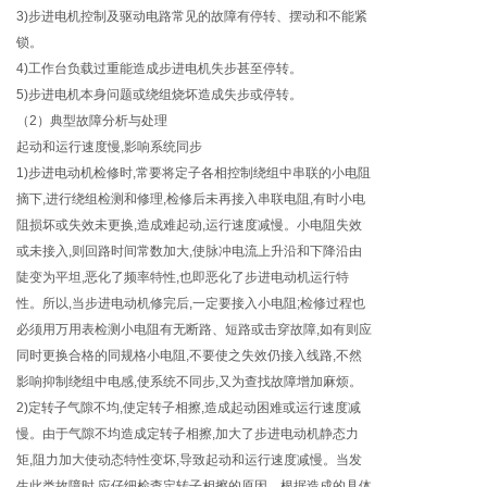
3)步进电机控制及驱动电路常见的故障有停转、摆动和不能紧
锁。
4)工作台负载过重能造成步进电机失步甚至停转。
5)步进电机本身问题或绕组烧坏造成失步或停转。
（2）典型故障分析与处理
起动和运行速度慢,影响系统同步
1)步进电动机检修时,常要将定子各相控制绕组中串联的小电阻
摘下,进行绕组检测和修理,检修后未再接入串联电阻,有时小电
阻损坏或失效未更换,造成难起动,运行速度减慢。小电阻失效
或未接入,则回路时间常数加大,使脉冲电流上升沿和下降沿由
陡变为平坦,恶化了频率特性,也即恶化了步进电动机运行特
性。所以,当步进电动机修完后,一定要接入小电阻;检修过程也
必须用万用表检测小电阻有无断路、短路或击穿故障,如有则应
同时更换合格的同规格小电阻,不要使之失效仍接入线路,不然
影响抑制绕组中电感,使系统不同步,又为查找故障增加麻烦。
2)定转子气隙不均,使定转子相擦,造成起动困难或运行速度减
慢。由于气隙不均造成定转子相擦,加大了步进电动机静态力
矩,阻力加大使动态特性变坏,导致起动和运行速度减慢。当发
生此类故障时,应仔细检查定转子相擦的原因。根据造成的具体