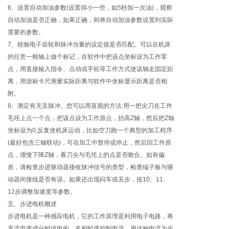
6、设置自动加油参数(设置得小一些，如5秒加一次油)，观察
自动加油是否正确，如果正确，则将自动加油参数设置到实际
需要的参数。
7、校验电子齿轮和脉冲当量的设定值是否匹配。可以在机床
的任意一根轴上做个标记，在软件中把该点坐标设为工作零
点，用直接输入指令、点动或手轮等工作方式使该轴走固定距
离，用游标卡尺测量实际距离与软件中坐标显示距离是否相
附。
8、测定有无丢脉冲。您可以用直观的方法:用一把尖刀在工件
毛坯上点一个点，把该点设为工作原点，抬高Z轴，然后把Z轴
坐标设为0;反复使机床运动，比如空刀跑一个典型的加工程序
(最好包含三轴联动)，可在加工中暂停或停止，然后回工件原
点，缓慢下降Z轴，看刀尖与毛坯上的点是否吻合。如有偏
差，请检查步进驱动器接收脉冲信号的类型，检查端子板与驱
动器间接线是否有误。如果还出现闷车或丢步，按10、11、
12步调整加速度等参数。
五、步进电机概述
步进电机是一种感应电机，它的工作原理是利用电子电路，将
直流电变成分时供电的，多相时序控制电流，用这种电流为步