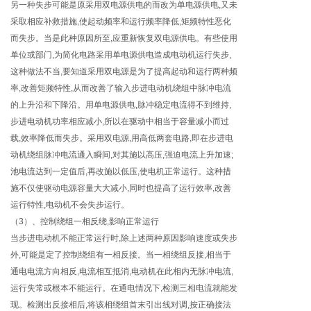
另一种失步可能是原采用双电源供电的而改为单电源供电,又未
采取相应补救措施,使起动频率和运行频率降低,矩频特性恶化
而失步。当是此种原因所至,应重新恢复双电源供电。有些使用
单位或部门,为简化电路采用单电源供电造成电动机运行失步,
这种做法不当,要知道采用双电源是为了提高起动和运行两种频
率,改善矩频特性,从而改善了输入步进电动机绕组中脉冲电流
的上升沿和下降沿。用单电源供电,脉冲稳定电流得不到维持,
步进电动机功率相应减小,所以在驱动中相当于容量减小而过
载,效率降低而失步。采用双电源,用高低两套电路,即在步进电
动机绕组脉冲电流通入瞬间,对其施以高压,强迫电流上升加速;
池电流达到一定值后,再改施以低压,使电机正常运行。这种措
施不仅使驱动电源容量大大减小,同时也提高了运行效率,改善
运行特性,电动机不会失步运行。
（3）、控制绕组一相反绕,影响正常运行
当步进电动机不能正常运行时,除上述两种原因影响速度或失步
外,可能是定了控制绕组有一相反接。当一相绕组反接,相当于
通电电流方向相反,电流相互抵消,电动机在此相内无脉冲电流,
运行失常或根本不能运行。在通电情况下,检测三相电流就能发
现。检测出反接相后,将该相绕组首末引出线对调,按正确接法