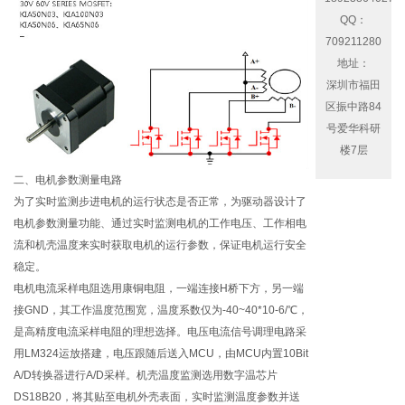
QQ：
709211280
地址：
深圳市福田
区振中路84
号爱华科研
楼7层
二、电机参数测量电路
为了实时监测步进电机的运行状态是否正常，为驱动器设计了
电机参数测量功能、通过实时监测电机的工作电压、工作相电
流和机壳温度来实时获取电机的运行参数，保证电机运行安全
稳定。
电机电流采样电阻选用康铜电阻，一端连接H桥下方，另一端
接GND，其工作温度范围宽，温度系数仅为-40~40*10-6/℃，
是高精度电流采样电阻的理想选择。电压电流信号调理电路采
用LM324运放搭建，电压跟随后送入MCU，由MCU内置10Bit
A/D转换器进行A/D采样。机壳温度监测选用数字温芯片
DS18B20，将其贴至电机外壳表面，实时监测温度参数并送