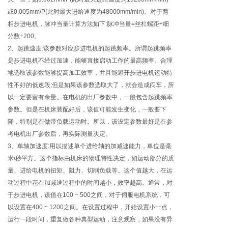
或0.005mm/P(此时最大进给速度为48000mm/min)。对于两
相步进电机，脉冲当量计算方法如下:脉冲当量=丝杠螺距÷细
分数÷200。
2、起跳速度:该参数对应步进电机的起跳频率。所谓起跳频率
是步进电机不经过加速，能够直接启动工作的最高频率。合理
地选取该参数能够提高加工效率，并且能避开步进电机运动特
性不好的低速段;但是如果该参数选取大了，就会造成闷车，所
以一定要留有余量。在电机的出厂参数中，一般包含起跳频率
参数。但是在机床装配好后，该值可能发生变化，一般要下
降，特别是在做带负载运动时。所以，该设定参数最好是在参
考电机出厂参数后，再实际测量决定。
3、单轴加速度:用以描述单个进给轴的加减速能力，单位是毫
米/秒平方。这个指标由机床的物理特性决定，如运动部分的质
量、进给电机的扭矩、阻力、切削负载等。这个值越大，在运
动过程中花在加减速过程中的时间越小，效率越高。通常，对
于步进电机，该值在100 ~ 500之间，对于伺服电机系统，可
以设置在400 ~ 1200之间。在设置过程中，开始设置小一点，
运行一段时间，重复做各种典型运动，注意观察，如果没有异