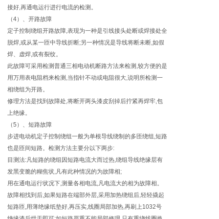
接好,再通电运行进行电流的检测。
（4）、开路故障
定子控制绕组开路故障,表现为一种是引线接头处断或焊接处全
脱焊,或从某一匝中导线折断;另一种情况是导线将断未断,如假
焊、虚焊,或有裂纹。
此故障可采用检测普通三相电动机断路方法来检测,较方便的是
用万用表电阻档来检测,当指针不动或电阻很大,说明所检测一
相绕组为开路。
修理方法是找到故障处,将断开两头漆皮刮掉后拧紧再焊牢,包
上绝缘。
（5）、短路故障
步进电动机定子控制绕组一般为单根导线绕制的多匝绕组,短路
也是匝间短路。检测方法主要分以下两步:
目测法:凡短路的绕组因短路电流大而过热,绕组导线绝缘层有
发黑变脆的糊焦状,凡有此种情况的为故障相;
用在通电运行状况下,测量各相电流,凡电流大的相为故障相。
故障相找到后,如果短路在端部外层,采用加热绕组后,轻轻撬起
短路匝,用薄绝缘纸垫好,再压实,线圈局部加热,再刷上1032号
绝缘漆后烘于即可;如短路严重不能局部修理,只有重绕线圈换