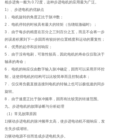
相步进角一般为 0.72度，这种步进电机的应用最为广泛。
1）、步进电机的优缺点
1． 电机旋转的角度正比于脉冲数；
2． 电机停转的时候具有最大的转矩（当绕组激磁时）；
3． 由于每步的精度在百分之三到百分之五，而且不会将一步
的误差积累到下一步因而有较好的位置精度和运动的重复性；
4． 优秀的起停和反转响应；
5． 由于没有电刷，可靠性较高，因此电机的寿命仅仅取决于
轴承的寿命；
6． 电机的响应仅由数字输入脉冲确定，因而可以采用开环控
制，这使得电机的结构可以比较简单而且控制成本；
7． 仅仅将负载直接连接到电机的转轴上也可以极低速的同步
旋转。
8． 由于速度正比于脉冲频率，因而有比较宽的转速范围。
九、步进电机的故障诊断与分析处理
（1）常见故障原因
1)驱动步进电机的脉冲频率太高，使步进电动机不能响应，发
生失步或堵转。
2)驱动电源不佳而造成步进电机失步。