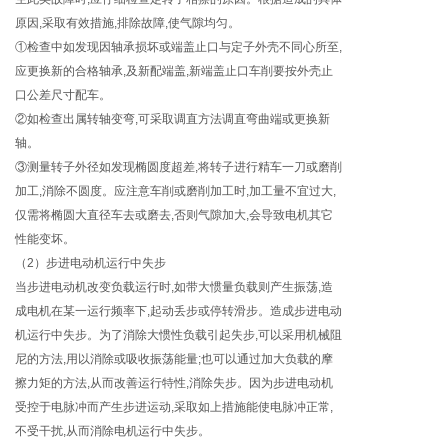
原因,采取有效措施,排除故障,使气隙均匀。
①检查中如发现因轴承损坏或端盖止口与定子外壳不同心所至,
应更换新的合格轴承,及新配端盖,新端盖止口车削要按外壳止
口公差尺寸配车。
②如检查出属转轴变弯,可采取调直方法调直弯曲端或更换新
轴。
③测量转子外径如发现椭圆度超差,将转子进行精车一刀或磨削
加工,消除不圆度。应注意车削或磨削加工时,加工量不宜过大,
仅需将椭圆大直径车去或磨去,否则气隙加大,会导致电机其它
性能变坏。
（2）步进电动机运行中失步
当步进电动机改变负载运行时,如带大惯量负载则产生振荡,造
成电机在某一运行频率下,起动丢步或停转滑步。造成步进电动
机运行中失步。为了消除大惯性负载引起失步,可以采用机械阻
尼的方法,用以消除或吸收振荡能量;也可以通过加大负载的摩
擦力矩的方法,从而改善运行特性,消除失步。因为步进电动机
受控于电脉冲而产生步进运动,采取如上措施能使电脉冲正常,
不受干扰,从而消除电机运行中失步。