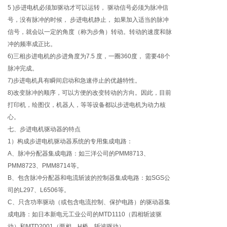
5 )步进电机必须加驱动才可以运转， 驱动信号必须为脉冲信
号，没有脉冲的时候， 步进电机静止， 如果加入适当的脉冲
信号，就会以一定的角度（称为步角）转动。转动的速度和脉
冲的频率成正比。
6)三相步进电机的步进角度为7.5 度，一圈360度， 需要48个
脉冲完成。
7)步进电机具有瞬间启动和急速停止的优越特性。
8)改变脉冲的顺序，可以方便的改变转动的方向。因此，目前
打印机，绘图仪，机器人，等等设备都以步进电机为动力核
心。
七、步进电机驱动器的特点
1）构成步进电机驱动器系统的专用集成电路：
A、脉冲分配器集成电路：如三洋公司的PMM8713、
PMM8723、PMM8714等。
B、包含脉冲分配器和电流斩波的控制器集成电路：如SGS公
司的L297、L6506等。
C、只含功率驱动（或包含电流控制、保护电路）的驱动器集
成电路：如日本新电元工业公司的MTD1110（四相斩波驱
动）和MTD2001（两相、H桥、斩波驱动）。