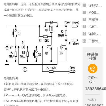
电路图功用：运用一个轻触开关按键分离单片机软件控制来完
详解稳压二极管的关键特性和应用原理
成单片机电源的“开”和“关”，在关机状态下电路功耗极低，是
MOS管选型关键因素分析,怎么选择合适的参数
一个适用性很强的电路。
三相整流电路分析,半波整流与全波整流的工作原理
IGBT三相全桥整流电路工作原理介绍
详解快恢复二极管,结构,特性和应用介绍
三极管和MOS管组合式开关电路分析
联系烜
芯微

咨询热
电路图简明：
线：
1.轻触开关S1为开关机按键，在关机状态下按S1可使电
18923864
源“开”，开机状态下按S1可使电源关。
2.Power output为电源输出端，衔接单片机主电路。
传真：
3.S1-check与单片机的I/O相连，经过检测其电平状态来判别
18923864027