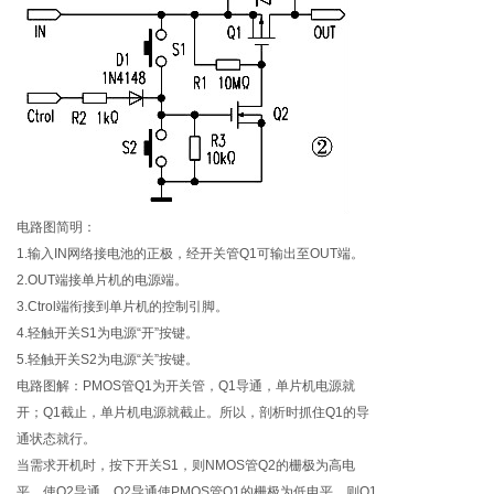
电路图简明：
1.输入IN网络接电池的正极，经开关管Q1可输出至OUT端。
2.OUT端接单片机的电源端。
3.Ctrol端衔接到单片机的控制引脚。
4.轻触开关S1为电源“开”按键。
5.轻触开关S2为电源“关”按键。
电路图解：PMOS管Q1为开关管，Q1导通，单片机电源就
开；Q1截止，单片机电源就截止。所以，剖析时抓住Q1的导
通状态就行。
当需求开机时，按下开关S1，则NMOS管Q2的栅极为高电
平，使Q2导通。Q2导通使PMOS管Q1的栅极为低电平，则Q1