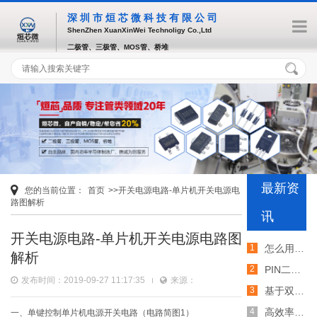
深圳市烜芯微科技有限公司
ShenZhen XuanXinWei Technoligy Co.,Ltd
二极管、三极管、MOS管、桥堆
最新资
您的当前位置：
首页
>>开关电源电路-单片机开关电源电
路图解析
讯
开关电源电路-单片机开关电源电路图
怎么用TVS二极管提高电路的抗突波能力
解析
PIN二极管的电导调制机制和应用介绍
发布时间：2019-09-27 11:17:35
来源：
基于双MOS管的防反灌电路工作原理介绍
高效率整流二极管的特性和应用介绍
一、单键控制单片机电源开关电路（电路简图1）