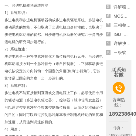
一、步进电机驱动系统性能
详解稳压二极管的关键特性和应用原理
1）系统常识：
MOS管选型关键因素分析,怎么选择合适的参数
步进电机和步进电机驱动器构成步进电机驱动系统。步进电机
三相整流电路分析,半波整流与全波整流的工作原理
驱动系统的性能，不但取决于步进电机自身的性能，也取决于
IGBT三相全桥整流电路工作原理介绍
步进电机驱动器的优劣。对步进电机驱动器的研究几乎是与步
进电机的研究同步进行的。
详解快恢复二极管,结构,特性和应用介绍
2）系统概述：
三极管和MOS管组合式开关电路分析
步进电机是一种将电脉冲转化为角位移的执行元件。当步进电
机驱动器接收到一个脉冲信号（来自控制器），它就驱动步进
联系烜
电机按设定的方向转动一个固定的角度(称为“步距角”)，它的
芯微
旋转是以固定的角度一步一步运行的。
3）系统控制：

步进电机不能直接接到直流或交流电源上工作，必须使用专用
咨询热
的驱动电源（步进电机驱动器）。控制器（脉冲信号发生器）
线：
可以通过控制脉冲的个数来控制角位移量，从而达到准确定位
18923864
的目的；同时可以通过控制脉冲频率来控制电机转动的速度和
加速度，从而达到调速的目的。
传真：
4）用途：
18923864027