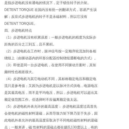
是指步进电机没有通电的情况下，定子锁住转子的力矩。
DETENT TORQUE 在国内没有统一的翻译方式，容易产生误
解；反应式步进电机的转子不是永磁材料，所以它没有
DETENT TORQUE。
四、步进电机特点
（1）步进电机没有积累误差：一般步进电机的精度为实际步
距角的百分之三到五，且不累积。
（2）步进电机在工作时，脉冲信号按一定顺序轮流加到各相
绕组上（由驱动器内的环形分配器控制绕组通断电的方式）。
（3）即使是同一台步进电机，在使用不同驱动方案时，其矩
频特性也相差很大。
（4）步进电机与其它电动机不同，其标称额定电压和额定电
流只是参考值；又因为步进电机是以脉冲方式供电，电源电压
是其最高电压，而不是平均电压，所以，步进电机可以超出其
额定值范围工作。但选择时不应偏离额定值太远。
（5）步进电机外表允许的最高温度： 步进电机温度过高首先
会使电机的磁性材料退磁，从而导致力矩下降乃至于失步，因
此电机外表允许的最高温度应取决于不同电机磁性材料的退磁
点；一般来讲，磁 性材料的退磁点都在摄氏130度以上，有的