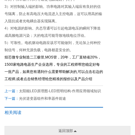
3）对控制输入端的影响。功率电路对其输入端应有良好的信
号隔离，防止有高电压大电流进入主控电路，这可以用高的输
入阻抗或者光电耦合器实现隔离。
4）对电源的影响。共态导通可以引起电源电压的瞬间下降造
成高频电源污染；大的电流可能导致地线电位浮动。
5）可靠性。电机驱动电路应该尽可能做到，无论加上何种控
制信号，何种无源负载，电路都是安全的。
烜芯微专业制造二三极管,MOS管，20年，工厂直销省20%，
1500家电路电器生产企业选用，专业的工程师帮您稳定好每
一批产品，如果您有遇到什么需要帮助解决的,可以点击右边的
工程师,或者点击销售经理给您精准的报价以及产品介绍
上一篇：
太阳能LED原理图-LED照明结构-作用应用领域知识
下一篇：
光伏逆变器组件和率器件前途
相关阅读
返回顶部