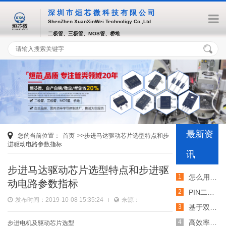
深圳市烜芯微科技有限公司
ShenZhen XuanXinWei Technoligy Co.,Ltd
二极管、三极管、MOS管、桥堆
最新资
您的当前位置：
首页
>>步进马达驱动芯片选型特点和步
进驱动电路参数指标
讯
步进马达驱动芯片选型特点和步进驱
怎么用TVS二极管提高电路的抗突波能力
动电路参数指标
PIN二极管的电导调制机制和应用介绍
发布时间：2019-10-08 15:35:24
来源：
基于双MOS管的防反灌电路工作原理介绍
高效率整流二极管的特性和应用介绍
步进电机及驱动芯片选型