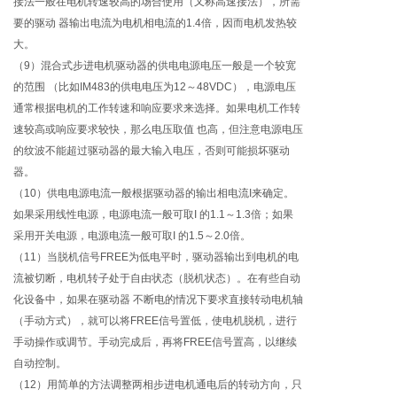
接法一般在电机转速较高的场合使用（又称高速接法），所需
要的驱动 器输出电流为电机相电流的1.4倍，因而电机发热较
大。
（9）混合式步进电机驱动器的供电电源电压一般是一个较宽
的范围 （比如IM483的供电电压为12～48VDC），电源电压
通常根据电机的工作转速和响应要求来选择。如果电机工作转
速较高或响应要求较快，那么电压取值 也高，但注意电源电压
的纹波不能超过驱动器的最大输入电压，否则可能损坏驱动
器。
（10）供电电源电流一般根据驱动器的输出相电流I来确定。
如果采用线性电源，电源电流一般可取I 的1.1～1.3倍；如果
采用开关电源，电源电流一般可取I 的1.5～2.0倍。
（11）当脱机信号FREE为低电平时，驱动器输出到电机的电
流被切断，电机转子处于自由状态（脱机状态）。在有些自动
化设备中，如果在驱动器 不断电的情况下要求直接转动电机轴
（手动方式），就可以将FREE信号置低，使电机脱机，进行
手动操作或调节。手动完成后，再将FREE信号置高，以继续
自动控制。
（12）用简单的方法调整两相步进电机通电后的转动方向，只