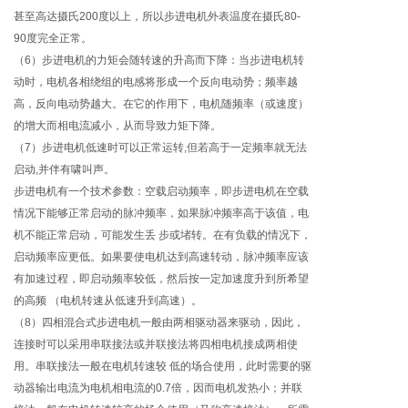
甚至高达摄氏200度以上，所以步进电机外表温度在摄氏80-
90度完全正常。
（6）步进电机的力矩会随转速的升高而下降：当步进电机转
动时，电机各相绕组的电感将形成一个反向电动势；频率越
高，反向电动势越大。在它的作用下，电机随频率（或速度）
的增大而相电流减小，从而导致力矩下降。
（7）步进电机低速时可以正常运转,但若高于一定频率就无法
启动,并伴有啸叫声。
步进电机有一个技术参数：空载启动频率，即步进电机在空载
情况下能够正常启动的脉冲频率，如果脉冲频率高于该值，电
机不能正常启动，可能发生丢 步或堵转。在有负载的情况下，
启动频率应更低。如果要使电机达到高速转动，脉冲频率应该
有加速过程，即启动频率较低，然后按一定加速度升到所希望
的高频 （电机转速从低速升到高速）。
（8）四相混合式步进电机一般由两相驱动器来驱动，因此，
连接时可以采用串联接法或并联接法将四相电机接成两相使
用。串联接法一般在电机转速较 低的场合使用，此时需要的驱
动器输出电流为电机相电流的0.7倍，因而电机发热小；并联