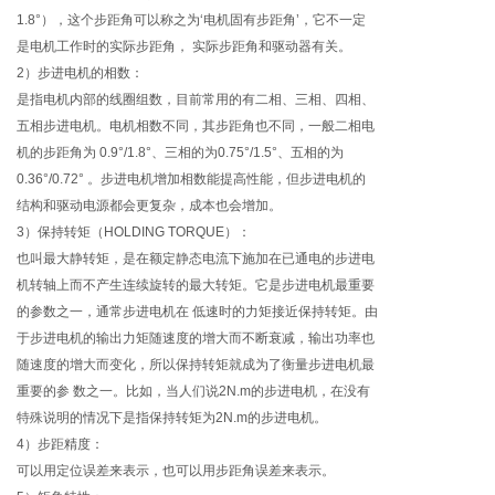
1.8°），这个步距角可以称之为‘电机固有步距角’，它不一定
是电机工作时的实际步距角， 实际步距角和驱动器有关。
2）步进电机的相数：
是指电机内部的线圈组数，目前常用的有二相、三相、四相、
五相步进电机。电机相数不同，其步距角也不同，一般二相电
机的步距角为 0.9°/1.8°、三相的为0.75°/1.5°、五相的为
0.36°/0.72° 。步进电机增加相数能提高性能，但步进电机的
结构和驱动电源都会更复杂，成本也会增加。
3）保持转矩（HOLDING TORQUE）：
也叫最大静转矩，是在额定静态电流下施加在已通电的步进电
机转轴上而不产生连续旋转的最大转矩。它是步进电机最重要
的参数之一，通常步进电机在 低速时的力矩接近保持转矩。由
于步进电机的输出力矩随速度的增大而不断衰减，输出功率也
随速度的增大而变化，所以保持转矩就成为了衡量步进电机最
重要的参 数之一。比如，当人们说2N.m的步进电机，在没有
特殊说明的情况下是指保持转矩为2N.m的步进电机。
4）步距精度：
可以用定位误差来表示，也可以用步距角误差来表示。