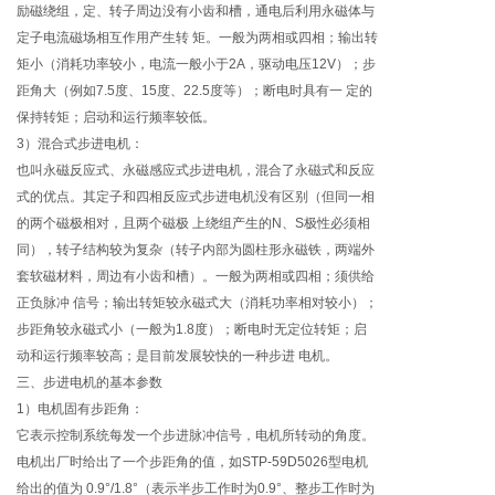
励磁绕组，定、转子周边没有小齿和槽，通电后利用永磁体与
定子电流磁场相互作用产生转 矩。一般为两相或四相；输出转
矩小（消耗功率较小，电流一般小于2A，驱动电压12V）；步
距角大（例如7.5度、15度、22.5度等）；断电时具有一 定的
保持转矩；启动和运行频率较低。
3）混合式步进电机：
也叫永磁反应式、永磁感应式步进电机，混合了永磁式和反应
式的优点。其定子和四相反应式步进电机没有区别（但同一相
的两个磁极相对，且两个磁极 上绕组产生的N、S极性必须相
同），转子结构较为复杂（转子内部为圆柱形永磁铁，两端外
套软磁材料，周边有小齿和槽）。一般为两相或四相；须供给
正负脉冲 信号；输出转矩较永磁式大（消耗功率相对较小）；
步距角较永磁式小（一般为1.8度）；断电时无定位转矩；启
动和运行频率较高；是目前发展较快的一种步进 电机。
三、步进电机的基本参数
1）电机固有步距角：
它表示控制系统每发一个步进脉冲信号，电机所转动的角度。
电机出厂时给出了一个步距角的值，如STP-59D5026型电机
给出的值为 0.9°/1.8°（表示半步工作时为0.9°、整步工作时为