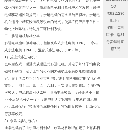
步进电机是一种控制用的特种电机，作为执行元件，是机电一
QQ：
体化的关键产品之一，随着微电子和计算机技术的发展（步进
709211280
电机驱动器性能提高），步进电机的需求量与日俱增。步进电
地址：
机在运行中精度没有积累误差的特点，使其广泛应用于各种自
深圳市福田
动化控制系统，特别是开环控制系统。
区振中路84
二、步进电机结构分类
号爱华科研
步进电机也叫脉冲电机，包括反应式步进电机（VR）、永磁
楼7层
式步进电机（PM）、混合式步进电机（HB）等。
1）反应式步进电机：
也叫感应式、磁滞式或磁阻式步进电机。其定子和转子均由软
磁材料制成，定子上均匀分布的大磁极上装有多相励磁绕组，
定、转子周边均匀分布小齿和 槽，通电后利用磁导的变化产生
转矩。一般为三、四、五、六相；可实现大转矩输出（消耗功
率较大，电流最高可达20A，驱动电压较高）；步距角小（最
小可做 到六分之一度）；断电时无定位转矩；电机内阻尼较
小，单步运行（指脉冲频率很低时）震荡时间较长；启动和运
行频率较高。
2）永磁式步进电机：
通常电机转子由永磁材料制成，软磁材料制成的定子上有多相