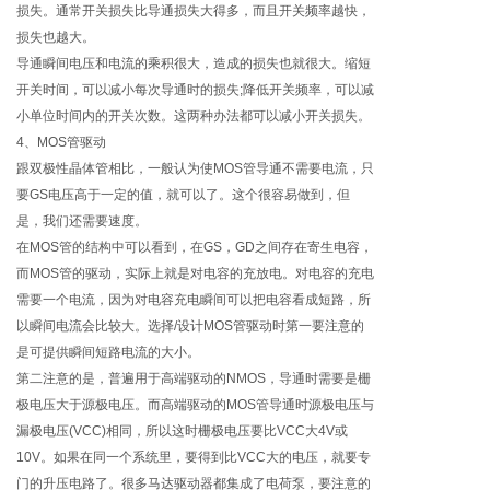
损失。通常开关损失比导通损失大得多，而且开关频率越快，
损失也越大。
导通瞬间电压和电流的乘积很大，造成的损失也就很大。缩短
开关时间，可以减小每次导通时的损失;降低开关频率，可以减
小单位时间内的开关次数。这两种办法都可以减小开关损失。
4、MOS管驱动
跟双极性晶体管相比，一般认为使MOS管导通不需要电流，只
要GS电压高于一定的值，就可以了。这个很容易做到，但
是，我们还需要速度。
在MOS管的结构中可以看到，在GS，GD之间存在寄生电容，
而MOS管的驱动，实际上就是对电容的充放电。对电容的充电
需要一个电流，因为对电容充电瞬间可以把电容看成短路，所
以瞬间电流会比较大。选择/设计MOS管驱动时第一要注意的
是可提供瞬间短路电流的大小。
第二注意的是，普遍用于高端驱动的NMOS，导通时需要是栅
极电压大于源极电压。而高端驱动的MOS管导通时源极电压与
漏极电压(VCC)相同，所以这时栅极电压要比VCC大4V或
10V。如果在同一个系统里，要得到比VCC大的电压，就要专
门的升压电路了。很多马达驱动器都集成了电荷泵，要注意的