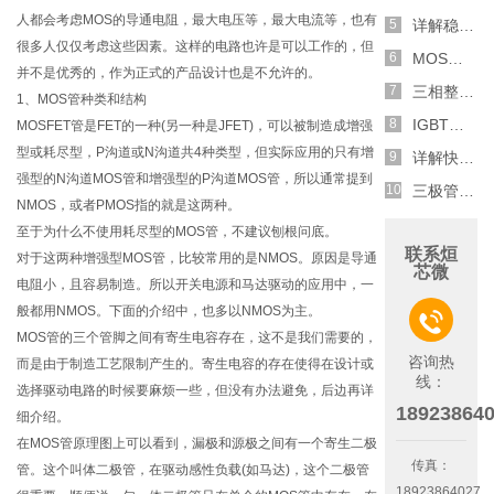
人都会考虑MOS的导通电阻，最大电压等，最大电流等，也有
详解稳压二极管的关键特性和应用原理
很多人仅仅考虑这些因素。这样的电路也许是可以工作的，但
MOS管选型关键因素分析,怎么选择合适的参数
并不是优秀的，作为正式的产品设计也是不允许的。
三相整流电路分析,半波整流与全波整流的工作原理
1、MOS管种类和结构
IGBT三相全桥整流电路工作原理介绍
MOSFET管是FET的一种(另一种是JFET)，可以被制造成增强
型或耗尽型，P沟道或N沟道共4种类型，但实际应用的只有增
详解快恢复二极管,结构,特性和应用介绍
强型的N沟道MOS管和增强型的P沟道MOS管，所以通常提到
三极管和MOS管组合式开关电路分析
NMOS，或者PMOS指的就是这两种。
至于为什么不使用耗尽型的MOS管，不建议刨根问底。
联系烜
对于这两种增强型MOS管，比较常用的是NMOS。原因是导通
芯微
电阻小，且容易制造。所以开关电源和马达驱动的应用中，一
般都用NMOS。下面的介绍中，也多以NMOS为主。

MOS管的三个管脚之间有寄生电容存在，这不是我们需要的，
咨询热
而是由于制造工艺限制产生的。寄生电容的存在使得在设计或
线：
选择驱动电路的时候要麻烦一些，但没有办法避免，后边再详
18923864
细介绍。
在MOS管原理图上可以看到，漏极和源极之间有一个寄生二极
传真：
管。这个叫体二极管，在驱动感性负载(如马达)，这个二极管
18923864027