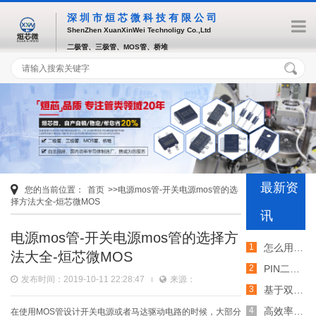
深圳市烜芯微科技有限公司
ShenZhen XuanXinWei Technoligy Co.,Ltd
二极管、三极管、MOS管、桥堆
最新资
您的当前位置：
首页
>>电源mos管-开关电源mos管的选
择方法大全-烜芯微MOS
讯
电源mos管-开关电源mos管的选择方
怎么用TVS二极管提高电路的抗突波能力
法大全-烜芯微MOS
PIN二极管的电导调制机制和应用介绍
发布时间：2019-10-11 22:28:47
来源：
基于双MOS管的防反灌电路工作原理介绍
高效率整流二极管的特性和应用介绍
在使用MOS管设计开关电源或者马达驱动电路的时候，大部分