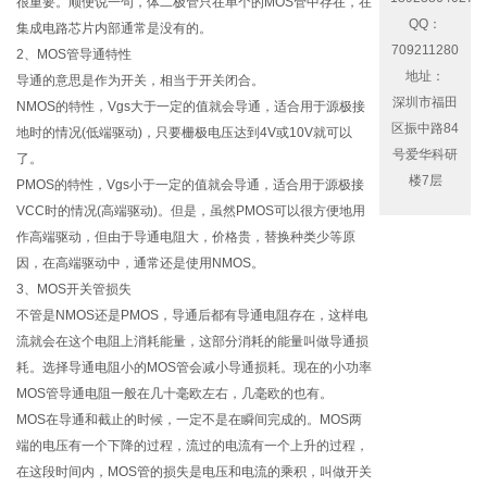
很重要。顺便说一句，体二极管只在单个的MOS管中存在，在
QQ：
集成电路芯片内部通常是没有的。
709211280
2、MOS管导通特性
地址：
导通的意思是作为开关，相当于开关闭合。
深圳市福田
NMOS的特性，Vgs大于一定的值就会导通，适合用于源极接
区振中路84
地时的情况(低端驱动)，只要栅极电压达到4V或10V就可以
号爱华科研
了。
楼7层
PMOS的特性，Vgs小于一定的值就会导通，适合用于源极接
VCC时的情况(高端驱动)。但是，虽然PMOS可以很方便地用
作高端驱动，但由于导通电阻大，价格贵，替换种类少等原
因，在高端驱动中，通常还是使用NMOS。
3、MOS开关管损失
不管是NMOS还是PMOS，导通后都有导通电阻存在，这样电
流就会在这个电阻上消耗能量，这部分消耗的能量叫做导通损
耗。选择导通电阻小的MOS管会减小导通损耗。现在的小功率
MOS管导通电阻一般在几十毫欧左右，几毫欧的也有。
MOS在导通和截止的时候，一定不是在瞬间完成的。MOS两
端的电压有一个下降的过程，流过的电流有一个上升的过程，
在这段时间内，MOS管的损失是电压和电流的乘积，叫做开关