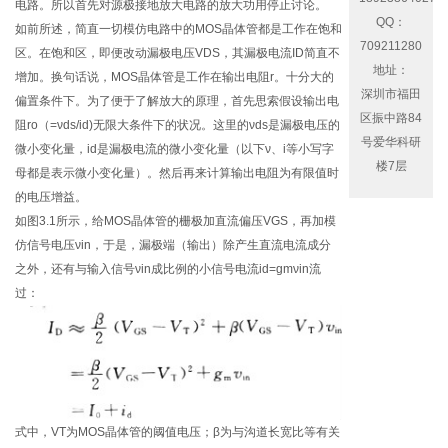
电路。所以首先对源极接地放大电路的放大功用停止讨论。
QQ：
如前所述，简直一切模仿电路中的MOS晶体管都是工作在饱和
709211280
区。在饱和区，即便改动漏极电压VDS，其漏极电流ID简直不
地址：
增加。换句话说，MOS晶体管是工作在输出电阻r。十分大的
深圳市福田
偏置条件下。为了便于了解放大的原理，首先思索假设输出电
区振中路84
阻ro（=νds/id)无限大条件下的状况。这里的νds是漏极电压的
号爱华科研
微小变化量，id是漏极电流的微小变化量（以下ν、i等小写字
楼7层
母都是表示微小变化量）。然后再来计算输出电阻为有限值时
的电压增益。
如图3.1所示，给MOS晶体管的栅极加直流偏压VGS，再加模
仿信号电压νin，于是，漏极端（输出）除产生直流电流成分
之外，还有与输入信号νin成比例的小信号电流id=gmνin流
过：
式中，VT为MOS晶体管的阈值电压；β为与沟道长宽比等有关