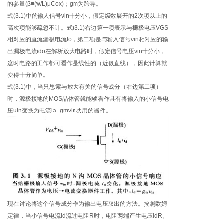
的参量(β≡(w/L)μCox)；gm为跨导。
式(3.1)中的输人信号νin十分小，假定级数展开的2次项以上的
高次项能够疏忽不计。式(3.1)右边第一项表示与栅极电压VGS
相对应的直流漏极电流Io，第二项是与输入信号νin相对应的输
出漏极电流ido在解析放大电路时，假定信号电压νin十分小，
这时电路的工作都可看作是线性的（近似直线），因此计算就
变得十分简单。
式(3.1)中，当只思索与放大有关的信号成分（右边第二项）
时，源极接地的MOS晶体管就能够看作具有将输入的小信号电
压uin变换为电流ia=gmvin功用的器件。
现在讨论将这个信号成分作为输出电压取出的方法。按照欧姆
定律，当小信号电流id流过电阻R时，电阻两端产生电压idR。