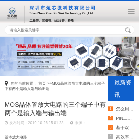
深圳市烜芯微科技有限公司
ShenZhen XuanXinWei Technoligy Co.,Ltd
二极管、三极管、MOS管、桥堆
最新资
您的当前位置：
首页
>>MOS晶体管放大电路的三个端子
中有两个是输入端与输出端
讯
MOS晶体管放大电路的三个端子中有
怎么用TVS二极管提高电路的抗突波能力
两个是输入端与输出端
PIN二极管的电导调制机制和应用介绍
发布时间：2019-10-26 15:01:28
来源：
基于双MOS管的防反灌电路工作原理介绍
高效率整流二极管的特性和应用介绍
基本放大电路