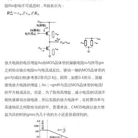
阻Rin影响不可疏忽时，R就表示为：
放大电路的电压增益Ao由MOS晶体管的漏极电阻ro与跨导gm
之积给出输出电阻ro与电流成反比。驱动一侧的MOS晶体管的
gm与I成比例(参考第2章式(2.6))。因而，如图3.4所示，源极
接地放大电路的增益｜Ao｜=gmR与流过MOS晶体管的电流f
的平方根成反比。但是，为了取得高增益，减小电流I的话就不
能快速驱动次级电路，所以实践的放大电路中，在耗费功率与
高速响应之间取恰当的折中。普通来说，CMOS电路以放大增
益为目的时的gmro为几十倍的大小还是容易得到的。