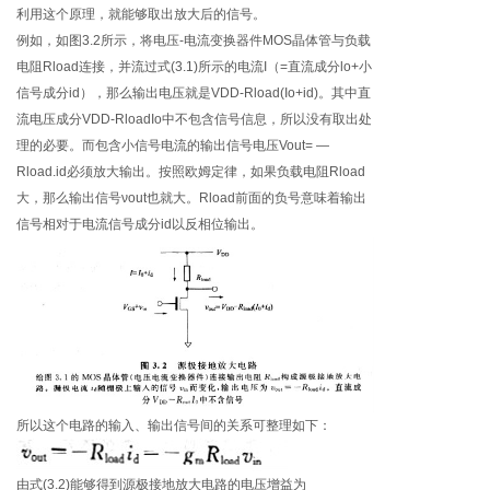
利用这个原理，就能够取出放大后的信号。
例如，如图3.2所示，将电压-电流变换器件MOS晶体管与负载
电阻Rload连接，并流过式(3.1)所示的电流I（=直流成分lo+小
信号成分id），那么输出电压就是VDD-Rload(Io+id)。其中直
流电压成分VDD-RloadIo中不包含信号信息，所以没有取出处
理的必要。而包含小信号电流的输出信号电压Vout= —
Rload.id必须放大输出。按照欧姆定律，如果负载电阻Rload
大，那么输出信号νout也就大。Rload前面的负号意味着输出
信号相对于电流信号成分id以反相位输出。
所以这个电路的输入、输出信号间的关系可整理如下：
由式(3.2)能够得到源极接地放大电路的电压增益为