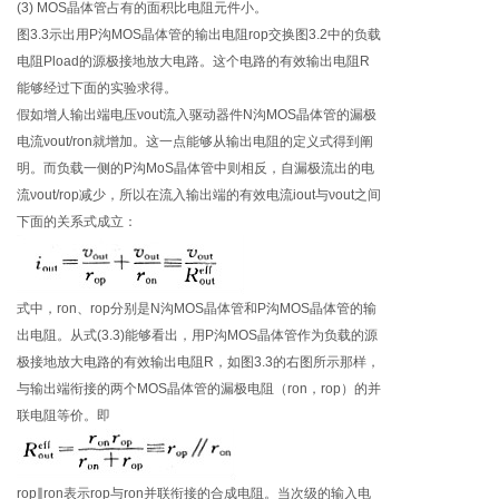
(3) MOS晶体管占有的面积比电阻元件小。
图3.3示出用P沟MOS晶体管的输出电阻rop交换图3.2中的负载
电阻Pload的源极接地放大电路。这个电路的有效输出电阻R
能够经过下面的实验求得。
假如增人输出端电压νout流入驱动器件N沟MOS晶体管的漏极
电流νout/ron就增加。这一点能够从输出电阻的定义式得到阐
明。而负载一侧的P沟MoS晶体管中则相反，自漏极流出的电
流νout/rop减少，所以在流入输出端的有效电流iout与νout之间
下面的关系式成立：
式中，ron、rop分别是N沟MOS晶体管和P沟MOS晶体管的输
出电阻。从式(3.3)能够看出，用P沟MOS晶体管作为负载的源
极接地放大电路的有效输出电阻R，如图3.3的右图所示那样，
与输出端衔接的两个MOS晶体管的漏极电阻（ron，rop）的并
联电阻等价。即
rop∥ron表示rop与ron并联衔接的合成电阻。当次级的输入电