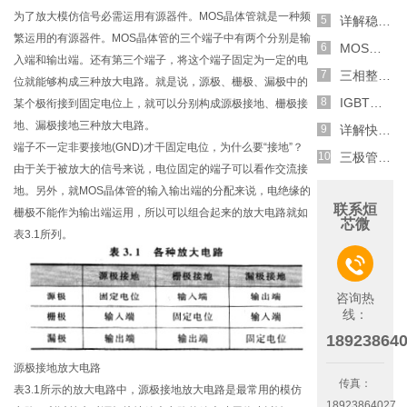
为了放大模仿信号必需运用有源器件。MOS晶体管就是一种频
详解稳压二极管的关键特性和应用原理
繁运用的有源器件。MOS晶体管的三个端子中有两个分别是输
MOS管选型关键因素分析,怎么选择合适的参数
入端和输出端。还有第三个端子，将这个端子固定为一定的电
三相整流电路分析,半波整流与全波整流的工作原理
位就能够构成三种放大电路。就是说，源极、栅极、漏极中的
IGBT三相全桥整流电路工作原理介绍
某个极衔接到固定电位上，就可以分别构成源极接地、栅极接
地、漏极接地三种放大电路。
详解快恢复二极管,结构,特性和应用介绍
端子不一定非要接地(GND)才干固定电位，为什么要“接地”？
三极管和MOS管组合式开关电路分析
由于关于被放大的信号来说，电位固定的端子可以看作交流接
地。另外，就MOS晶体管的输入输出端的分配来说，电绝缘的
联系烜
栅极不能作为输出端运用，所以可以组合起来的放大电路就如
芯微
表3.1所列。

咨询热
线：
18923864
源极接地放大电路
传真：
表3.1所示的放大电路中，源极接地放大电路是最常用的模仿
18923864027