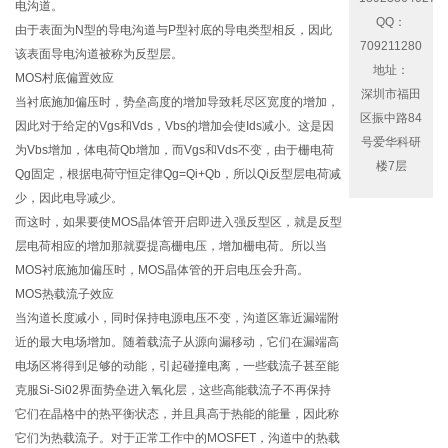
电沟道。
QQ：
由于表面为N型的导电沟道与P型衬底的导电类型相反，因此
709211280
该表面导电沟道被称为反型层。
地址：
MOS村底偏置效应
深圳市福田
当衬底施加偏压时，势垒高度的增加导致耗尽区宽度的增加，
区振中路84
因此对于给定的Vgs和Vds，Vbs的增加会使Ids减小。这是因
号爱华科研
为Vbs增加，体电荷Qb增加，而Vgs和Vds不变，由于栅电荷
楼7层
Qg固定，根据电荷守恒定律Qg=Qi+Qb，所以Qi反型层电荷减
少，因此电导减少。
而这时，如果要使MOS晶体管开启即进入强反型区，就是反型
层电荷相应的增加那就耍提高栅电压，增加栅电荷。所以当
MOS衬底施加偏压时，MOS晶体管的开启电压会升高。
MOS热载流子效应
当沟道长度减小，同时保持电源电压不变，沟道区靠近漏端附
近的最大电场增加。随着载流子从源向漏移动，它们在漏端高
电场区将得到足够的动能，引起碰撞电离，一些载流子甚至能
克服Si-Si02界面势垒进入氧化层，这些高能载流子不再保持
它们在晶格中的热平衡状态，并且具高于热能的能量，因此称
它们为热载流子。对于正常工作中的MOSFET，沟道中的热载