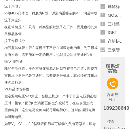
流子为电子
详解稳压二极管的关键特性和应用原理
P沟MOS晶体管：衬底为N型，源漏为重掺杂的P+，沟道中载
MOS管选型关键因素分析,怎么选择合适的参数
流子为空穴
三相整流电路分析,半波整流与全波整流的工作原理
在正常情况下，只有一种类型的载流子在工作，因此也称其为
IGBT三相全桥整流电路工作原理介绍
单极晶体管
按工作模式分
详解快恢复二极管,结构,特性和应用介绍
增强型晶体管：若在零栅压下不存在漏源导电沟道，为了形成
三极管和MOS管组合式开关电路分析
导电沟道，需要施加一定的栅压，也就是说沟道要通过“增
强”才能导通
联系烜
耗尽型晶体管：器件本身在漏源之间就存在导电沟道，即使在
芯微
零栅压下器件也是导通的。若要使器件截止，就必须施加栅压
使沟道耗尽

MOS晶体管特性
咨询热
假定漏端电压Vds为正，当栅上施加一个小于开启电压的正栅
线：
压时，栅氧下面的P型表面区的空穴被耗尽，在硅表面形成一
18923864
层负电荷，这些电荷被称为耗尽层电荷Qb。这时的漏源电流
为泄漏电流。
传真：
如果Vgs>Vth，在P型硅表面形成可移动的负电荷Qi层，即导
18923864027