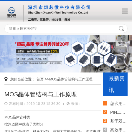
深圳市烜芯微科技有限公司
ShenZhen XuanXinWei Technoligy Co.,Ltd
二极管、三极管、MOS管、桥堆
最新资
您的当前位置：
首页
>>MOS晶体管结构与工作原理
讯
MOS晶体管结构与工作原理
怎么用TVS二极管提高电路的抗突波能力
发布时间：2019-10-28 15:36:30
来源：
PIN二极管的电导调制机制和应用介绍
MOS晶体管种类
基于双MOS管的防反灌电路工作原理介绍
按沟道区中载流子类型分
高效率整流二极管的特性和应用介绍
N沟MOS晶体管：衬底为P型，源漏为重掺杂的N+，沟道中 载