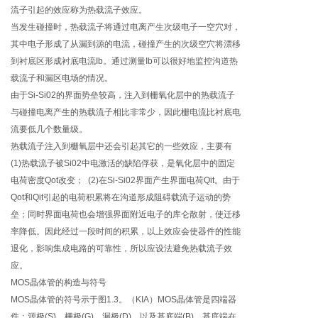
流子引起的效应称为热载流子效应。
当发生碰撞时，热载流子将通过电离产生次级电子一空穴对，
其中电子形成了从漏到源的电流，碰撞产生的次级空穴将漂移
到衬底区形成衬底电流Ib。通过测量Ib可以很好地监控沟道热
载流子和漏区电场的情况。
由于Si-Si02的界面势垒较高，注入到栅氧化层中的热载流子
与碰撞电离产生的热载流子相比非常少，因此栅电流比衬底电
流要低几个数量级。
热载流子注入到栅氧层中还会引起其它的一些效应，主要有
(1)热载流子被Si02中电激活的缺陷俘获，是氧化层中的固定
电荷密度Qot改变； (2)在Si-Si02界面产生界面电荷Qit。由于
Qot和Qit引起的电荷积累将在沟道形成阻碍载流子运动的势
垒；同时界面电荷也会增强界面附近电子的库仑散射，使迁移
率降低。因此经过一段时间的积累，以上效应会使器件的性能
退化，影响集成电路的可靠性，所以应设法避免热载流子效
应。
MOS晶体管的构造与符号
MOS晶体管的符号示于图1.3。（KIA）MOS晶体管是四端器
件：源极(S)、栅极(G)、漏极(D)，以及基底端(B)。基底端在