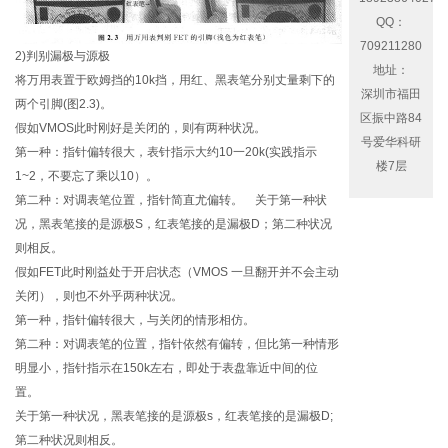
QQ：
709211280
2)判别漏极与源极
地址：
将万用表置于欧姆挡的10k挡，用红、黑表笔分别丈量剩下的
深圳市福田
两个引脚(图2.3)。
区振中路84
假如VMOS此时刚好是关闭的，则有两种状况。
号爱华科研
第一种：指针偏转很大，表针指示大约10一20k(实践指示
楼7层
1~2，不要忘了乘以10）。
第二种：对调表笔位置，指针简直尤偏转。 关于第一种状
况，黑表笔接的是源极S，红表笔接的是漏极D；第二种状况
则相反。
假如FET此时刚益处于开启状态（VMOS 一旦翻开并不会主动
关闭），则也不外乎两种状况。
第一种，指针偏转很大，与关闭的情形相仿。
第二种：对调表笔的位置，指针依然有偏转，但比第一种情形
明显小，指针指示在150k左右，即处于表盘靠近中间的位
置。
关于第一种状况，黑表笔接的是源极s，红表笔接的是漏极D;
第二种状况则相反。