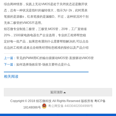
综合两种情形，实践上无论VMOS是处于关闭状态还是翻开状
态，总有一种状况是指针的偏转很大，指示为l~2k，此时黑表
笔接的是源极s，红表笔接的是漏极D。不过，这种状况对个别
无体二极管的VMOS不适用。
烜芯微专业制造二极管，三极管,MOS管，20年，工厂直销省
20%，1500家电路电器生产企业选用，专业的工程师帮您稳
定好每一批产品，如果您有遇到什么需要帮助解决的,可以点击
右边的工程师,或者点击销售经理给您精准的报价以及产品介绍
上一篇：
常见的PWM用IC的输出级驱动MOS管-直接驱动VMOS管
下一篇：
如何选择场效应管-场效主要特点是什么
相关阅读
返回顶部
Copyright © 2018 烜芯微科技 All Rights Reserved 版权所有
粤ICP备
粤公网安备 44030402004998号
18148086号