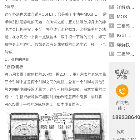
2局部。
详解稳压二极管的关键特性和应用原理
这个办法也大致合适MOSFET，只是关于小功率MOSFET，需
MOS管选型关键因素分析,怎么选择合适的参数
求特别注意静电的问题，在测试之前，想方法泄放掉身上的静
三相整流电路分析,半波整流与全波整流的工作原理
电才会比拟平安，不至于将晶体管击穿损坏。比拟简单的办法
IGBT三相全桥整流电路工作原理介绍
是，在水泥空中上倒一点淡盐水，双手摸一下湿的空中，即可
放掉身上的静电。假如身边有金属材质的自来水管，摸一下也
详解快恢复二极管,结构,特性和应用介绍
能够。
三极管和MOS管组合式开关电路分析
1．引脚的判别
1)判别栅极
联系烜
将万用表置于欧姆挡的10k挡（图2.3），用万用表的表笔丈量
芯微
三个引脚中恣意两个引脚之间的电阻，总有一个引脚与其他引
脚之间的电阻接近无量大，这个引脚就是栅极。留意丈量的过

程中，手指或者导体不能同时接触到恣意两个引脚，最好将
咨询热
VMOS置于平整的绝缘物体上，如木质桌面等。
线：
18923864
传真：
18923864027