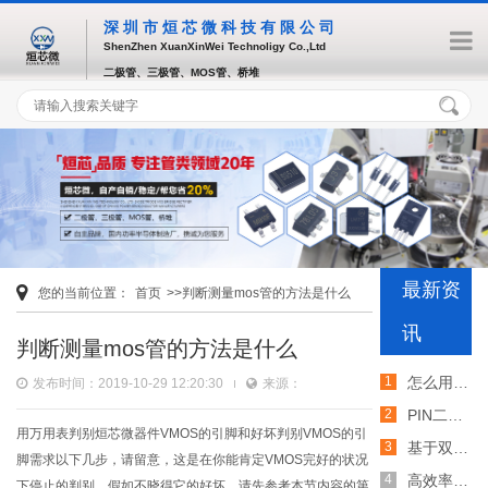
深圳市烜芯微科技有限公司
ShenZhen XuanXinWei Technoligy Co.,Ltd
二极管、三极管、MOS管、桥堆
最新资
您的当前位置：
首页
>>判断测量mos管的方法是什么
讯
判断测量mos管的方法是什么
怎么用TVS二极管提高电路的抗突波能力
发布时间：2019-10-29 12:20:30
来源：
PIN二极管的电导调制机制和应用介绍
用万用表判别烜芯微器件VMOS的引脚和好坏判别VMOS的引
基于双MOS管的防反灌电路工作原理介绍
脚需求以下几步，请留意，这是在你能肯定VMOS完好的状况
高效率整流二极管的特性和应用介绍
下停止的判别，假如不晓得它的好坏，请先参考本节内容的第