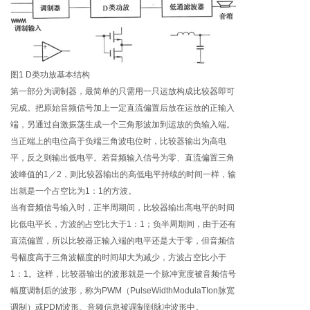
图1 D类功放基本结构
第一部分为调制器，最简单的只需用一只运放构成比较器即可
完成。把原始音频信号加上一定直流偏置后放在运放的正输入
端，另通过自激振荡生成一个三角形波加到运放的负输入端。
当正端上的电位高于负端三角波电位时，比较器输出为高电
平，反之则输出低电平。若音频输入信号为零、直流偏置三角
波峰值的1／2，则比较器输出的高低电平持续的时间一样，输
出就是一个占空比为1：1的方波。
当有音频信号输入时，正半周期间，比较器输出高电平的时间
比低电平长，方波的占空比大于1：1；负半周期间，由于还有
直流偏置，所以比较器正输入端的电平还是大于零，但音频信
号幅度高于三角波幅度的时间却大为减少，方波占空比小于
1：1。这样，比较器输出的波形就是一个脉冲宽度被音频信号
幅度调制后的波形，称为PWM（PulseWidthModulaTIon脉宽
调制）或PDM波形。音频信息被调制到脉冲波形中。