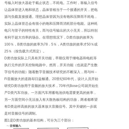
号输入时放大器处于截止状态，不耗电。工作时，靠输入信号
让晶体管进入饱和状态，晶体管相当于一个接通的开关，把电
源与负载直接接通。理想晶体管因为没有饱和压降而不耗电，
实际上晶体管总会有很小的饱和压降而消耗部分电能。这种耗
电只与管子的特性有关，而与信号输出的大小无关，所以特别
有利于超大功率的场合。在理想情况下，D类功放的效率为
100％，B类功放的效率为78．5％，A类功放的效率才50％或
25％（按负载方式而定）。
D类功放实际上只具有开关功能，早期仅用于继电器和电机等
执行元件的开关控制电路中。然而，开关功能（也就是产生数
字信号的功能）随着数字音频技术研究的不断深入，用与Hi－
Fi音频放大的道路却日益畅通。20世纪60年代，设计人员开始
研究D类功放用于音频的放大技术，70年代Bose公司就开始生
产D类汽车功放。一方面汽车用蓄电池供电需要更高的效率，
另一方面空间小无法放入有大散热板结构的功放，两者都希望
有D类这样高效的放大器来放大音频信号。其中关键的一步就
是对音频信号的调制。
图1是D类功放的基本结构，可分为三个部分：