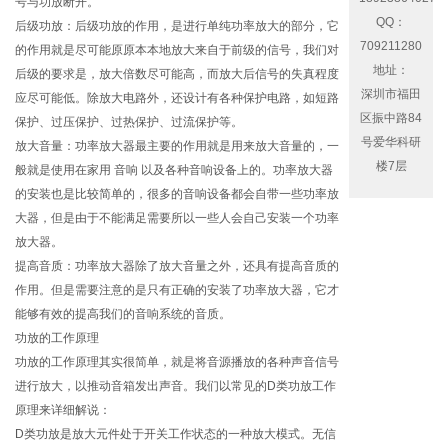
号与功放断开。
QQ：
后级功放：后级功放的作用，是进行单纯功率放大的部分，它
709211280
的作用就是尽可能原原本本地放大来自于前级的信号，我们对
地址：
后级的要求是，放大倍数尽可能高，而放大后信号的失真程度
深圳市福田
应尽可能低。除放大电路外，还设计有各种保护电路，如短路
区振中路84
保护、过压保护、过热保护、过流保护等。
号爱华科研
放大音量：功率放大器最主要的作用就是用来放大音量的，一
楼7层
般就是使用在家用 音响 以及各种音响设备上的。功率放大器
的安装也是比较简单的，很多的音响设备都会自带一些功率放
大器，但是由于不能满足需要所以一些人会自己安装一个功率
放大器。
提高音质：功率放大器除了放大音量之外，还具有提高音质的
作用。但是需要注意的是只有正确的安装了功率放大器，它才
能够有效的提高我们的音响系统的音质。
功放的工作原理
功放的工作原理其实很简单，就是将音源播放的各种声音信号
进行放大，以推动音箱发出声音。我们以常见的D类功放工作
原理来详细解说：
D类功放是放大元件处于开关工作状态的一种放大模式。无信