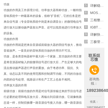
功放
详解稳压二极管的关键特性和应用原理
功放的作用及工作原理介绍。功率放大器简称功放，一般特指
MOS管选型关键因素分析,怎么选择合适的参数
音响系统中一种最基本的设备，俗称“扩音机”，它的任务是把
三相整流电路分析,半波整流与全波整流的工作原理
来自信号源（专业音响系统中则是来自调音台）的微弱电信号
IGBT三相全桥整流电路工作原理介绍
进行放大以驱动扬声器发出声音。还可以指其他进行功率放大
的设备。
详解快恢复二极管,结构,特性和应用介绍
功放的作用
三极管和MOS管组合式开关电路分析
功放的作用就是把来自音源或前级放大器的弱信号放大，推动
音箱放声。一套良好的音响系统功放的作用功不可没。
联系烜
功放，是各类音响器材中最大的一个家族，其功放的作用主要
芯微
是将音源器材输入的较微弱信号进行放大后，产生足够大的电
流去推动扬声器进行声音的重放。由于考虑功率、阻抗、失

真、动态以及不同的使用范围和控制调节功能，不同的功放在
咨询热
内部的信号处理、线路设计和生产工艺上也各不相同。
线：
功率放大器的作用
18923864
前级功放：前级功放的作用是对信号源传输过来的节目信号进
行必要的处理和电压放大后，再输出到后级功放。它就像铁路
传真：
岔道一样，控制切换哪一路音源信号接入功放，哪一路音源信
18923864027