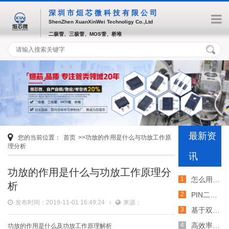
深圳市烜芯微科技有限公司
ShenZhen XuanXinWei Technoligy Co.,Ltd
二极管、三极管、MOS管、桥堆
最新资
您的当前位置：
首页
>>功放的作用是什么与功放工作原
理分析
讯
功放的作用是什么与功放工作原理分
怎么用TVS二极管提高电路的抗突波能力
析
PIN二极管的电导调制机制和应用介绍
发布时间：2019-11-01 16:49:24
来源：
基于双MOS管的防反灌电路工作原理介绍
高效率整流二极管的特性和应用介绍
功放的作用是什么及功放工作原理解析