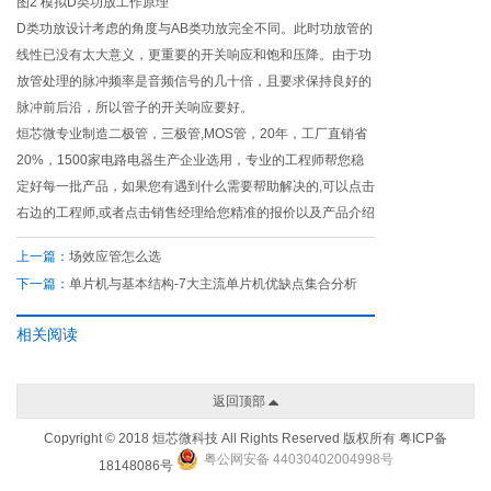
图2 模拟D类功放工作原理
D类功放设计考虑的角度与AB类功放完全不同。此时功放管的
线性已没有太大意义，更重要的开关响应和饱和压降。由于功
放管处理的脉冲频率是音频信号的几十倍，且要求保持良好的
脉冲前后沿，所以管子的开关响应要好。
烜芯微专业制造二极管，三极管,MOS管，20年，工厂直销省
20%，1500家电路电器生产企业选用，专业的工程师帮您稳
定好每一批产品，如果您有遇到什么需要帮助解决的,可以点击
右边的工程师,或者点击销售经理给您精准的报价以及产品介绍
上一篇：
场效应管怎么选
下一篇：
单片机与基本结构-7大主流单片机优缺点集合分析
相关阅读
返回顶部
Copyright © 2018 烜芯微科技 All Rights Reserved 版权所有
粤ICP备
粤公网安备 44030402004998号
18148086号