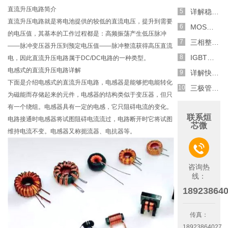
直流升压电路简介
详解稳压二极管的关键特性和应用原理
直流升压电路就是将电池提供的较低的直流电压，提升到需要
MOS管选型关键因素分析,怎么选择合适的参数
的电压值，其基本的工作过程都是：高频振荡产生低压脉冲
三相整流电路分析,半波整流与全波整流的工作原理
——脉冲变压器升压到预定电压值——脉冲整流获得高压直流
IGBT三相全桥整流电路工作原理介绍
电，因此直流升压电路属于DC/DC电路的一种类型。
电感式的直流升压电路详解
详解快恢复二极管,结构,特性和应用介绍
下面是介绍电感式的直流升压电路，电感器是能够把电能转化
三极管和MOS管组合式开关电路分析
为磁能而存储起来的元件，电感器的结构类似于变压器，但只
有一个绕组。电感器具有一定的电感，它只阻碍电流的变化。
联系烜
电路接通时电感器将试图阻碍电流流过，电路断开时它将试图
芯微
维持电流不变。电感器又称扼流器、电抗器等。

咨询热
线：
18923864
传真：
18923864027