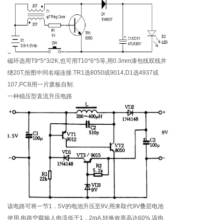
磁环选用T9*5*3/2K,也可用T10*6*5等,用0.3mm漆包线双线并
绕20T,按图中同名端连接.TR1选8050或9014,D1选4937或
107,PCB用一片废板自制.
一种稳压型直流升压电路
该电路可将一节1．5V的电池升压至9V,用来取代9V叠层电池
使用.电路空载输人电流低于1．2mA,转换效率高达60%.该电