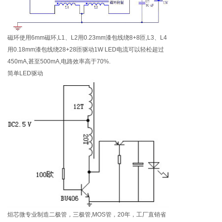
磁环使用6mm磁环,L1、L2用0.23mm漆包线绕8+8匝,L3、L4
用0.18mm漆包线绕28+28匝驱动1W LED电流可以轻松超过
450mA,甚至500mA,电路效率高于70%.
简单LED驱动
烜芯微专业制造二极管，三极管,MOS管，20年，工厂直销省