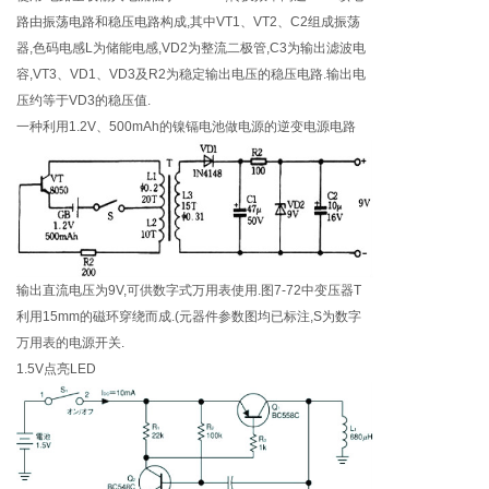
路由振荡电路和稳压电路构成,其中VT1、VT2、C2组成振荡
器,色码电感L为储能电感,VD2为整流二极管,C3为输出滤波电
容,VT3、VD1、VD3及R2为稳定输出电压的稳压电路.输出电
压约等于VD3的稳压值.
一种利用1.2V、500mAh的镍镉电池做电源的逆变电源电路
输出直流电压为9V,可供数字式万用表使用.图7-72中变压器T
利用15mm的磁环穿绕而成.(元器件参数图均已标注,S为数字
万用表的电源开关.
1.5V点亮LED