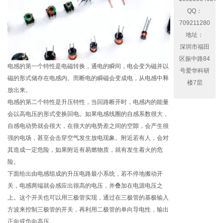
QQ：
709211280
地址：
深圳市福田
区振中路84
电感的第一个特性是电磁转换，通电的瞬间，电会变为磁并以
号爱华科研
磁的形式储存在电感内。而断电的瞬磁会变成电，从电感中释
楼7层
放出来。
电感的第二个特性是升压特性，当回路断开时，电感内的能量
会以高电压的形式变换回电。如果电感线圈的自感系数很大，
自感电动势就会很大，在很大的电势差之间的空隙，会产生很
强的电场，甚至会击穿空气发生放电现象。附近若有人，会对
其造成一定危险，如果附近有易燃物质，就有发生着火的危
险。
下面给出由电感组成的升压电路最小系统，若不停地搬动开
关，电感两端就会感应出很高的电压，并叠加在电源电压之
上。这个开关也可以用三极管实现，通过在三极管的基极输入
方波来控制三极管的开关，再利用二极管的单向导电性，输出
正向或负向高压。