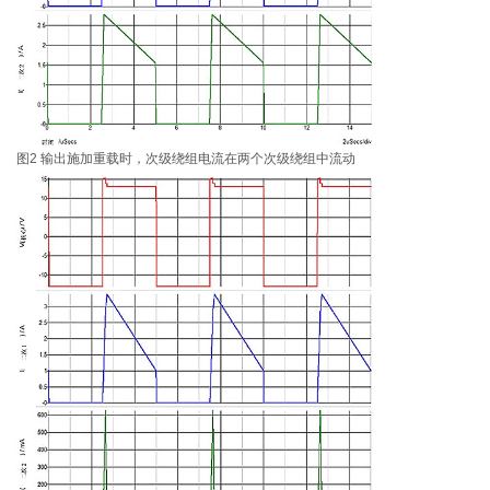
图2 输出施加重载时，次级绕组电流在两个次级绕组中流动