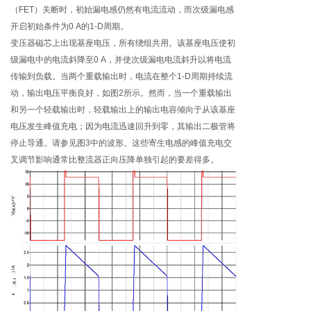
（FET）关断时，初始漏电感仍然有电流流动，而次级漏电感
开启初始条件为0 A的1-D周期。
变压器磁芯上出现基座电压，所有绕组共用。该基座电压使初
级漏电中的电流斜降至0 A，并使次级漏电电流斜升以将电流
传输到负载。当两个重载输出时，电流在整个1-D周期持续流
动，输出电压平衡良好，如图2所示。然而，当一个重载输出
和另一个轻载输出时，轻载输出上的输出电容倾向于从该基座
电压发生峰值充电；因为电流迅速回升到零，其输出二极管将
停止导通。请参见图3中的波形。这些寄生电感的峰值充电交
叉调节影响通常比整流器正向压降单独引起的要差得多。