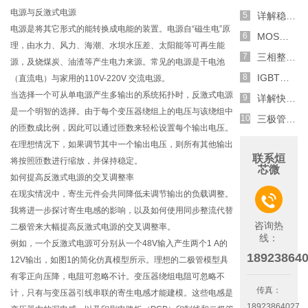
电源与反激式电源
详解稳压二极管的关键特性和应用原理
电源是将其它形式的能转换成电能的装置。电源自“磁生电”原
MOS管选型关键因素分析,怎么选择合适的参数
理，由水力、风力、海潮、水坝水压差、太阳能等可再生能
三相整流电路分析,半波整流与全波整流的工作原理
源，及烧煤炭、油渣等产生电力来源。常见的电源是干电池
IGBT三相全桥整流电路工作原理介绍
（直流电）与家用的110V-220V 交流电源。
当选择一个可从单电源产生多输出的系统拓扑时，反激式电源
详解快恢复二极管,结构,特性和应用介绍
是一个明智的选择。由于每个变压器绕组上的电压与该绕组中
三极管和MOS管组合式开关电路分析
的匝数成比例，因此可以通过匝数来轻松设置每个输出电压。
在理想情况下，如果调节其中一个输出电压，则所有其他输出
联系烜
将按照匝数进行缩放，并保持稳定。
芯微
如何提高反激式电源的交叉调整率
在现实情况中，寄生元件会共同降低未调节输出的负载调整。

我将进一步探讨寄生电感的影响，以及如何使用同步整流代替
咨询热
二极管来大幅提高反激式电源的交叉调整率。
线：
例如，一个反激式电源可分别从一个48V输入产生两个1 A的
18923864
12V输出，如图1的简化仿真模型所示。理想的二极管模型具
有零正向压降，电阻可忽略不计。变压器绕组电阻可忽略不
传真：
计，只有与变压器引线串联的寄生电感才能建模。这些电感是
18923864027