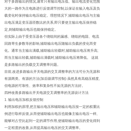
对于多路输出的情况,通常只有输出电压低、输出电流变化范围
大的一路作为主电路进行反馈调节控制,以保证在输入电压及负
载变化时保持输出电压稳定。理想情况下,辅助输出电压与主输
出电压满足变压器匝数比的关系,即只要使主输出电压保持稳
定,则辅助输出电压也能保持稳定。
但实际上由于受变压器各个绕组间的漏感、绕组的电阻、电流
回路寄生参数等的影响,辅助输出电压随输出负载的变化而变
化。通常当主输出满载,辅助输出轻载时,辅助输出电压将升高;
而当主输出轻载,辅助输出满载时,辅助输出电压将降低。 这就
是多路输出的负载交叉调整率问题。
目前,改进多路输出开关电源的交叉调整率的方法可分为无源和
有源两类。有源的方法(加后级调节控制) 虽然具有高稳压精度,
但电源的可靠性、效率和复杂性不如无源的方法好。
四种改善多路输出开关电源交叉调整率的无源设计方法
1. 输出电压加权反馈控制
利用加权的原理,把主输出电压和辅助输出电压按一定的权重比
例进行取样反馈,从而使辅助输出电压也能像主输出电压一样,
能够对占空比起到一定的调节作用,使辅助输出电压的变化得到
一定程度的改善,从而提高输出电压的交叉调整率。