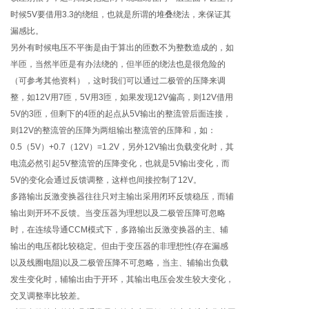
时候5V要借用3.3的绕组，也就是所谓的堆叠绕法，来保证其
漏感比。
另外有时候电压不平衡是由于算出的匝数不为整数造成的，如
半匝，当然半匝是有办法绕的，但半匝的绕法也是很危险的
（可参考其他资料），这时我们可以通过二极管的压降来调
整，如12V用7匝，5V用3匝，如果发现12V偏高，则12V借用
5V的3匝，但剩下的4匝的起点从5V输出的整流管后面连接，
则12V的整流管的压降为两组输出整流管的压降和，如：
0.5（5V）+0.7（12V）=1.2V，另外12V输出负载变化时，其
电流必然引起5V整流管的压降变化，也就是5V输出变化，而
5V的变化会通过反馈调整，这样也间接控制了12V。
多路输出反激变换器往往只对主输出采用闭环反馈稳压，而辅
输出则开环不反馈。当变压器为理想以及二极管压降可忽略
时，在连续导通CCM模式下，多路输出反激变换器的主、辅
输出的电压都比较稳定。但由于变压器的非理想性(存在漏感
以及线圈电阻)以及二极管压降不可忽略，当主、辅输出负载
发生变化时，辅输出由于开环，其输出电压会发生较大变化，
交叉调整率比较差。