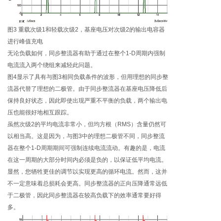
图3 重载次级1和轻载次级2，基座电压对次级2的输出电容器
进行峰值充电
无论负载如何，同步整流器有助于通过在整个1-D周期内强制
电流流入两个绕组来减轻此问题。
图4显示了具有与图3相同负载条件的波形，但用理想的同步整
流器代替了理想的二极管。由于同步整流器在基座电压降低后
保持良好状态，因此即使出现严重不平衡的负载，两个输出电
压也能很好地相互跟踪。
虽然次级2的平均电流非常小，但均方根（RMS）含量仍然可
以相当高。这是因为，与图3中的理想二极管不同，同步整流
器在整个1-D周期期间可强制连续电流流动。有趣的是，电流
在这一周期的大部分时间内必须是负的，以保证低平均电流。
显然，您牺牲更佳的调节以实现更高的循环电流。然而，这并
不一定意味着总损耗会更高。同步整流器的正向压降通常远低
于二极管，因此同步整流器在较高负载下的效率通常要好得
多。