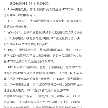
中，栅极电压UGS=0时的漏源电流。
2、UP—夹断电压。是指结型或耗尽型绝缘栅MOS管中，使漏
源间刚截止时的栅极电压。
3、UT—开启电压。是指增强型绝缘栅场效管中，使漏源间刚
导通时的栅极电压。
4、gM—跨导。是表示栅源电压UGS—对漏极电流ID的控制能
力，即漏极电流ID变化量与栅源电压UGS变化量的比值。gM
是衡量MOS管放大能力的重要参数。
5、BUDS—漏源击穿电压。是指栅源电压UGS一定时，MOS
管正常工作所能承受的最大漏源电压。这是一项极限参数，加
在MOS管上的工作电压必须小于BUDS。
6、PDSM—最大耗散功率。也是一项极限参数，是指MOS管
性能不变坏时所允许的最大漏源耗散功率。使用时，MOS管实
际功耗应小于PDSM并留有一定余量。7、IDSM—最大漏源电
流。是一项极限参数，是指MOS管正常工作时，漏源间所允许
通过的最大电流。MOS管的工作电流不应超过IDSM。
烜芯微专业制造二极管，三极管,MOS管，桥堆20年，工厂直
销省20%，1500家电路电器生产企业选用，专业的工程师帮
您稳定好每一批产品，如果您有遇到什么需要帮助解决的,可以