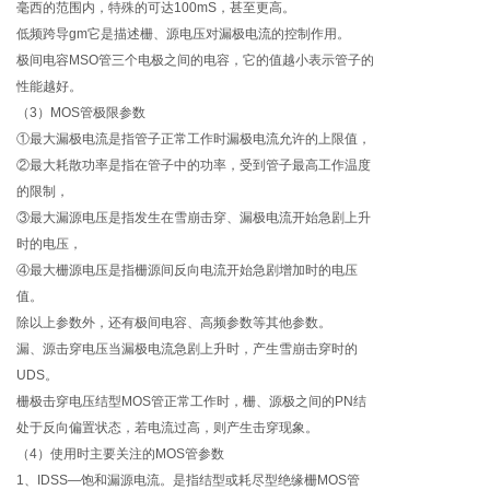
毫西的范围内，特殊的可达100mS，甚至更高。
低频跨导gm它是描述栅、源电压对漏极电流的控制作用。
极间电容MSO管三个电极之间的电容，它的值越小表示管子的
性能越好。
（3）MOS管极限参数
①最大漏极电流是指管子正常工作时漏极电流允许的上限值，
②最大耗散功率是指在管子中的功率，受到管子最高工作温度
的限制，
③最大漏源电压是指发生在雪崩击穿、漏极电流开始急剧上升
时的电压，
④最大栅源电压是指栅源间反向电流开始急剧增加时的电压
值。
除以上参数外，还有极间电容、高频参数等其他参数。
漏、源击穿电压当漏极电流急剧上升时，产生雪崩击穿时的
UDS。
栅极击穿电压结型MOS管正常工作时，栅、源极之间的PN结
处于反向偏置状态，若电流过高，则产生击穿现象。
（4）使用时主要关注的MOS管参数
1、IDSS—饱和漏源电流。是指结型或耗尽型绝缘栅MOS管