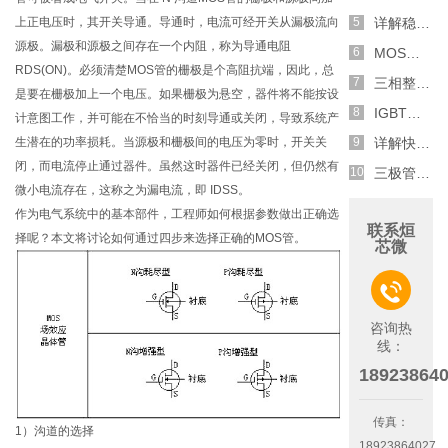
上正电压时，其开关导通。导通时，电流可经开关从漏极流向
详解稳压二极管的关键特性和应用原理
源极。漏极和源极之间存在一个内阻，称为导通电阻
MOS管选型关键因素分析,怎么选择合适的参数
RDS(ON)。必须清楚MOS管的栅极是个高阻抗端，因此，总
三相整流电路分析,半波整流与全波整流的工作原理
是要在栅极加上一个电压。如果栅极为悬空，器件将不能按设
IGBT三相全桥整流电路工作原理介绍
计意图工作，并可能在不恰当的时刻导通或关闭，导致系统产
生潜在的功率损耗。当源极和栅极间的电压为零时，开关关
详解快恢复二极管,结构,特性和应用介绍
闭，而电流停止通过器件。虽然这时器件已经关闭，但仍然有
三极管和MOS管组合式开关电路分析
微小电流存在，这称之为漏电流，即 IDSS。
作为电气系统中的基本部件，工程师如何根据参数做出正确选
联系烜
择呢？本文将讨论如何通过四步来选择正确的MOS管。
芯微

咨询热
线：
18923864
传真：
1）沟道的选择
18923864027