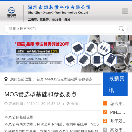
深圳市烜芯微科技有限公司
ShenZhen XuanXinWei Technoligy Co.,Ltd
二极管、三极管、MOS管、桥堆
最新资
您的当前位置：
首页
>>MOS管选型基础和参数要点
讯
MOS管选型基础和参数要点
怎么用TVS二极管提高电路的抗突波能力
发布时间：2019-11-20 16:37:18
来源：
PIN二极管的电导调制机制和应用介绍
MOS管的基础选型
基于双MOS管的防反灌电路工作原理介绍
MOS管有两大类型：N 沟道和 P 沟道。在功率系统中，MOS
高效率整流二极管的特性和应用介绍
管可被看成电气开关。当在 N 沟道MOS管的栅极和源极间加