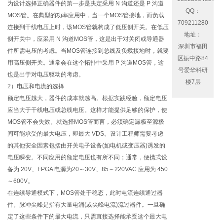
为设计选择正确器件的第一步是决定采用 N 沟道还是 P 沟道
QQ：
MOS管。在典型的功率应用中，当一个MOS管接地，而负载
709211280
连接到干线电压上时，该MOS管就构成了低压侧开关。在低压
地址：
侧开关中，应采用 N 沟道MOS管，这是出于对关闭或导通器
深圳市福田
件所需电压的考虑。当MOS管连接到总线及负载接地时，就要
区振中路84
用高压侧开关。通常会在这个拓扑中采用 P 沟道MOS管，这
号爱华科研
也是出于对电压驱动的考虑。
楼7层
2）电压和电流的选择
额定电压越大，器件的成本就越高。根据实践经验，额定电压
应当大于干线电压或总线电压。这样才能提供足够的保护，使
MOS管不会失效。就选择MOS管而言，必须确定漏极至源极
间可能承受的最大电压，即最大 VDS。设计工程师需要考虑
的其他安全因素包括由开关电子设备(如电机或变压器)诱发的
电压瞬变。不同应用的额定电压也有所不同；通常，便携式设
备为 20V、FPGA 电源为20～30V、85～220VAC 应用为 450
～600V。
在连续导通模式下，MOS管处于稳态，此时电流连续通过器
件。脉冲尖峰是指有大量电涌(或尖峰电流)流过器件。一旦确
定了这些条件下的最大电流，只需直接选择能承受这个最大电