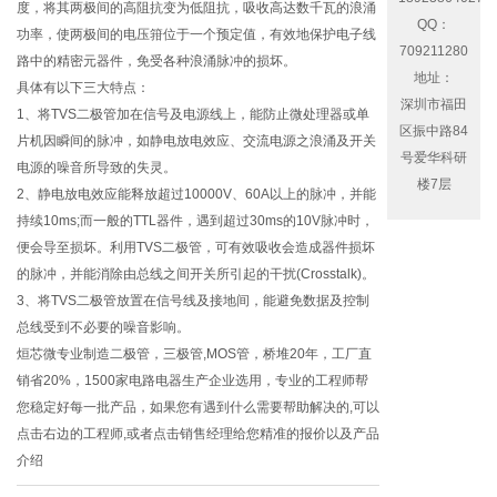
度，将其两极间的高阻抗变为低阻抗，吸收高达数千瓦的浪涌
QQ：
功率，使两极间的电压箝位于一个预定值，有效地保护电子线
709211280
路中的精密元器件，免受各种浪涌脉冲的损坏。
地址：
具体有以下三大特点：
深圳市福田
1、将TVS二极管加在信号及电源线上，能防止微处理器或单
区振中路84
片机因瞬间的脉冲，如静电放电效应、交流电源之浪涌及开关
号爱华科研
电源的噪音所导致的失灵。
楼7层
2、静电放电效应能释放超过10000V、60A以上的脉冲，并能
持续10ms;而一般的TTL器件，遇到超过30ms的10V脉冲时，
便会导至损坏。利用TVS二极管，可有效吸收会造成器件损坏
的脉冲，并能消除由总线之间开关所引起的干扰(Crosstalk)。
3、将TVS二极管放置在信号线及接地间，能避免数据及控制
总线受到不必要的噪音影响。
烜芯微专业制造二极管，三极管,MOS管，桥堆20年，工厂直
销省20%，1500家电路电器生产企业选用，专业的工程师帮
您稳定好每一批产品，如果您有遇到什么需要帮助解决的,可以
点击右边的工程师,或者点击销售经理给您精准的报价以及产品
介绍