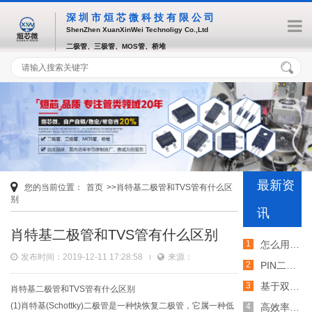
深圳市烜芯微科技有限公司
ShenZhen XuanXinWei Technoligy Co.,Ltd
二极管、三极管、MOS管、桥堆
最新资
您的当前位置：
首页
>>肖特基二极管和TVS管有什么区
别
讯
肖特基二极管和TVS管有什么区别
怎么用TVS二极管提高电路的抗突波能力
发布时间：2019-12-11 17:28:58
来源：
PIN二极管的电导调制机制和应用介绍
基于双MOS管的防反灌电路工作原理介绍
肖特基二极管和TVS管有什么区别
(1)肖特基(Schottky)二极管是一种快恢复二极管，它属一种低
高效率整流二极管的特性和应用介绍