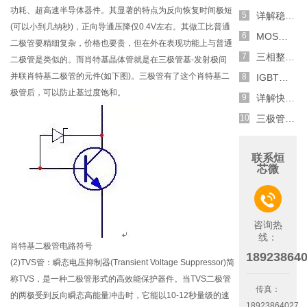
功耗、超高速半导体器件。其显著的特点为反向恢复时间极短
详解稳压二极管的关键特性和应用原理
(可以小到几纳秒)，正向导通压降仅0.4V左右。其做工比普通
MOS管选型关键因素分析,怎么选择合适的参数
二极管要精细复杂，价格也要贵，但在外在表现功能上与普通
三相整流电路分析,半波整流与全波整流的工作原理
二极管是类似的。而肖特基晶体管就是在三极管基-发射极间
并联肖特基二极管的元件(如下图)。三极管有了这个肖特基二
IGBT三相全桥整流电路工作原理介绍
极管后，可以防止基过度饱和。
详解快恢复二极管,结构,特性和应用介绍
三极管和MOS管组合式开关电路分析
联系烜
芯微

咨询热
线：
肖特基二极管电路符号
18923864
(2)TVS管：瞬态电压抑制器(Transient Voltage Suppressor)简
称TVS，是一种二极管形式的高效能保护器件。当TVS二极管
传真：
的两极受到反向瞬态高能量冲击时，它能以10-12秒量级的速
18923864027