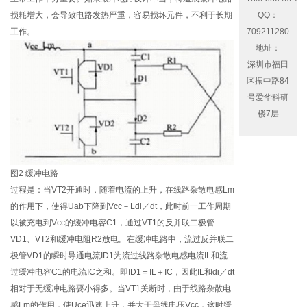
QQ：
损耗增大，会导致电路发热严重，容易损坏元件，不利于长期
709211280
工作。
地址：
深圳市福田
区振中路84
号爱华科研
楼7层
图2 缓冲电路
过程是：当VT2开通时，随着电流的上升，在线路杂散电感Lm
的作用下，使得Uab下降到Vcc－Ldi／dt，此时前一工作周期
以被充电到Vcc的缓冲电容C1，通过VT1的反并联二极管
VD1、VT2和缓冲电阻R2放电。在缓冲电路中，流过反并联二
极管VD1的瞬时导通电流ID1为流过线路杂散电感电流IL和流
过缓冲电容C1的电流IC之和。即ID1＝IL＋IC，因此IL和di／dt
相对于无缓冲电路要小得多。当VT1关断时，由于线路杂散电
感Lm的作用，使Uce迅速上升，并大于母线电压Vcc，这时缓