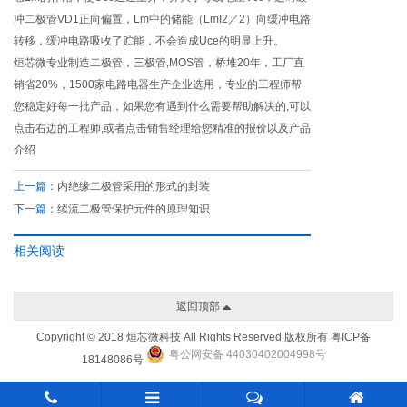
冲二极管VD1正向偏置，Lm中的储能（LmI2／2）向缓冲电路
转移，缓冲电路吸收了贮能，不会造成Uce的明显上升。
烜芯微专业制造二极管，三极管,MOS管，桥堆20年，工厂直
销省20%，1500家电路电器生产企业选用，专业的工程师帮
您稳定好每一批产品，如果您有遇到什么需要帮助解决的,可以
点击右边的工程师,或者点击销售经理给您精准的报价以及产品
介绍
上一篇：
内绝缘二极管采用的形式的封装
下一篇：
续流二极管保护元件的原理知识
相关阅读
返回顶部
Copyright © 2018 烜芯微科技 All Rights Reserved 版权所有
粤ICP备
粤公网安备 44030402004998号
18148086号