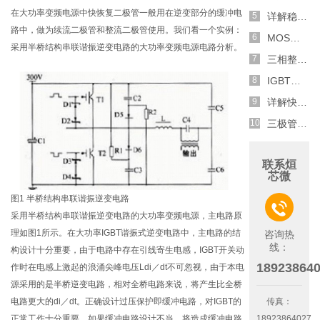
在大功率变频电源中快恢复二极管一般用在逆变部分的缓冲电
详解稳压二极管的关键特性和应用原理
路中，做为续流二极管和整流二极管使用。我们看一个实例：
MOS管选型关键因素分析,怎么选择合适的参数
采用半桥结构串联谐振逆变电路的大功率变频电源电路分析。
三相整流电路分析,半波整流与全波整流的工作原理
IGBT三相全桥整流电路工作原理介绍
详解快恢复二极管,结构,特性和应用介绍
三极管和MOS管组合式开关电路分析
联系烜
芯微
图1 半桥结构串联谐振逆变电路

采用半桥结构串联谐振逆变电路的大功率变频电源，主电路原
理如图1所示。在大功率IGBT谐振式逆变电路中，主电路的结
咨询热
线：
构设计十分重要，由于电路中存在引线寄生电感，IGBT开关动
18923864
作时在电感上激起的浪涌尖峰电压Ldi／dt不可忽视，由于本电
源采用的是半桥逆变电路，相对全桥电路来说，将产生比全桥
传真：
电路更大的di／dt。正确设计过压保护即缓冲电路，对IGBT的
18923864027
正常工作十分重要。如果缓冲电路设计不当，将造成缓冲电路