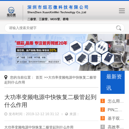
深圳市烜芯微科技有限公司
ShenZhen XuanXinWei Technoligy Co.,Ltd
二极管、三极管、MOS管、桥堆
最新资
您的当前位置：
首页
>>大功率变频电源中快恢复二极管
起到什么作用
讯
大功率变频电源中快恢复二极管起到
怎么用TVS二极管提高电路的抗突波能力
什么作用
PIN二极管的电导调制机制和应用介绍
发布时间：2019-12-12 16:31:12
来源：
基于双MOS管的防反灌电路工作原理介绍
高效率整流二极管的特性和应用介绍
大功率变频电源中快恢复二极管起到什么作用