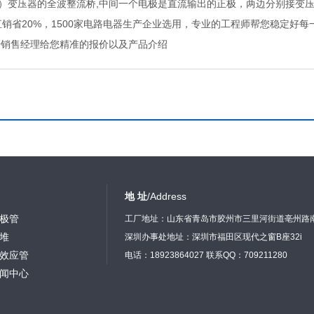
）变压器的全波整流桥,中间一个电极是直流输出的正极，两边分别接变压
直销省20%，1500家电路电器生产企业选用，专业的工程师帮您稳定好
击销售经理给您精准的报价以及产品介绍
地 址
/Address
极管
工厂地址：山东省青岛市胶州市三里河街道亳州路
堆
深圳办事处地址：深圳市福田区现代之窗B座32i
效应管
电话：18923864027 联系QQ：709211280
闻中心