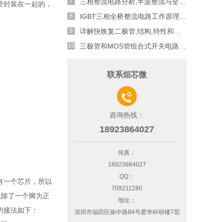
三相整流电路分析,半波整流与全波整流的工作原理
管封装在一起的，
IGBT三相全桥整流电路工作原理介绍
详解快恢复二极管,结构,特性和应用介绍
三极管和MOS管组合式开关电路分析
联系烜芯微

咨询热线：
18923864027
传真：
18923864027
QQ：
只有一个芯片，所以
709211280
以除了一个脚为正
地址：
的接法如下：
深圳市福田区振中路84号爱华科研楼7层