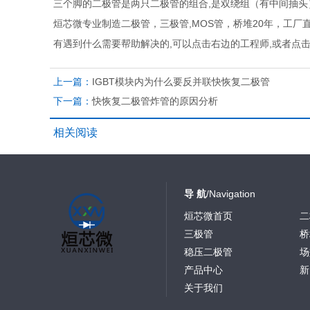
三个脚的二极管是两只二极管的组合,是双绕组（有中间抽头
烜芯微专业制造二极管，三极管,MOS管，桥堆20年，工厂
有遇到什么需要帮助解决的,可以点击右边的工程师,或者点
上一篇：
IGBT模块内为什么要反并联快恢复二极管
下一篇：
快恢复二极管炸管的原因分析
相关阅读
导 航
/Navigation
烜芯微首页
二
三极管
桥
稳压二极管
场
产品中心
新
关于我们