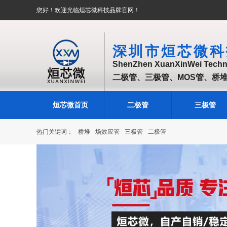
您好！欢迎光临烜芯微科技品牌官网！
深圳市烜芯微科
ShenZhen XuanXinWei Techno
二极管、三极管、MOS管、桥
烜芯微首页
二极管
三极管
热门关键词：
桥堆
场效应管
三极管
二极管