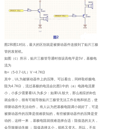
图2和图1对比，最大的区别就是被驱动器件连接到了贴片三极
管的发射机。
如图（c）所示，贴片三极管导通时假设高电平是5V，基极电
流为
Ib=（5-0.7-UL）V ÷4.7KΩ
其中，UL为被驱动器件上的压降。可以看出，同样取积极电
阻为4.7KΩ ，流过基极的电流会比图1中的（a）电路电流要
小，小多少需要看UL为多少：如果UL较大，那么相应的Ib也
就会很小，很有可能导致贴片三极管无法工作在饱和状态，使
得驱动器件无法动作 。有人认为把基极电阻调小就好了，可是
被驱动器件的压降是很难获知的，有些被驱动器件的压降是变
动的，这样一来 ，基极电阻就很难选择合适：阻值选的太大，
会导致驱动失败 ； 阻值选择太小，损耗又变大。所以，不在