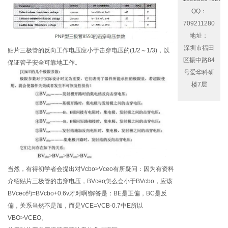
QQ：
709211280
地址：
深圳市福田
贴片三极管的反向工作电压应小于击穿电压的(1/2～1/3)，以
区振中路84
保证管子安全可靠地工作。
号爱华科研
楼7层
当然，有得初学者会提出对Vcbo>Vceo有所疑问：因为有资料
介绍贴片三极管的击穿电压，BVceo怎么会小于BVcbo，应该
BVceo约=BVcbo+0.6v才对啊!解答是：BE是正偏，BC是反
偏，关系当然不是加，而是VCE=VCB-0.7中E所以
VBO>VCEO。