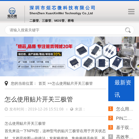
深圳市烜芯微科技有限公司
ShenZhen XuanXinWei Technoligy Co.,Ltd
二极管、三极管、MOS管、桥堆
最新资
您的当前位置：
首页
>>怎么使用贴片开关三极管
讯
怎么使用贴片开关三极管
怎么用TVS二极管提高电路的抗突波能力
发布时间：2019-12-26 15:51:08
来源：
PIN二极管的电导调制机制和应用介绍
怎么使用贴片开关三极管
基于双MOS管的防反灌电路工作原理介绍
首先来说一下NPN型，这种型号的贴片三极管在用于开关状态
高效率整流二极管的特性和应用介绍
时，大都是按图一的接法：发射极接地，集电极接高电平，基