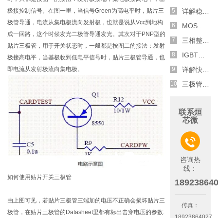
极接控制信号。在图一里，当信号Green为高电平时，贴片三
详解稳压二极管的关键特性和应用原理
极管导通，电流从集电极流向发射极，也就是说从Vcc到地构
MOS管选型关键因素分析,怎么选择合适的参数
成一回路，这个时候发光二极管导通发光。其次对于PNP型的
三相整流电路分析,半波整流与全波整流的工作原理
贴片三极管，用于开关状态时，一般都是按图二的接法：发射
IGBT三相全桥整流电路工作原理介绍
极接高电平，当基极收到低电平信号时，贴片三极管导通，也
即电流从发射极流向集电极。
详解快恢复二极管,结构,特性和应用介绍
三极管和MOS管组合式开关电路分析
联系烜
芯微

咨询热
线：
如何使用贴片开关三极管
18923864
由上图可见，若贴片三极管三端加的电压不正确会损坏贴片三
传真：
极管，在贴片三极管的Datasheet里都有标出击穿电压的参数:
18923864027