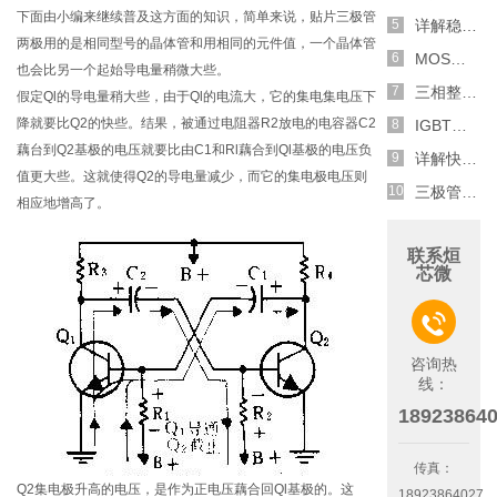
下面由小编来继续普及这方面的知识，简单来说，贴片三极管
详解稳压二极管的关键特性和应用原理
两极用的是相同型号的晶体管和用相同的元件值，一个晶体管
MOS管选型关键因素分析,怎么选择合适的参数
也会比另一个起始导电量稍微大些。
三相整流电路分析,半波整流与全波整流的工作原理
假定Ql的导电量稍大些，由于Ql的电流大，它的集电集电压下
降就要比Q2的快些。结果，被通过电阻器R2放电的电容器C2
IGBT三相全桥整流电路工作原理介绍
藕台到Q2基极的电压就要比由C1和Rl藕合到Ql基极的电压负
详解快恢复二极管,结构,特性和应用介绍
值更大些。这就使得Q2的导电量减少，而它的集电极电压则
三极管和MOS管组合式开关电路分析
相应地增高了。
联系烜
芯微

咨询热
线：
18923864
传真：
Q2集电极升高的电压，是作为正电压藕合回Ql基极的。这
18923864027