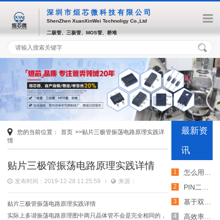
深圳市烜芯微科技有限公司
ShenZhen XuanXinWei Technoligy Co.,Ltd
二极管、三极管、MOS管、桥堆
最新资
您的当前位置：
首页
>>贴片三极管振荡电路原理实践详
情
讯
贴片三极管振荡电路原理实践详情
怎么用TVS二极管提高电路的抗突波能力
发布时间：2019-12-28 11:25:59
来源：
PIN二极管的电导调制机制和应用介绍
基于双MOS管的防反灌电路工作原理介绍
贴片三极管振荡电路原理实践详情
实际上多谐振荡电路原理图中两只晶体管不会是完全相同的，
高效率整流二极管的特性和应用介绍