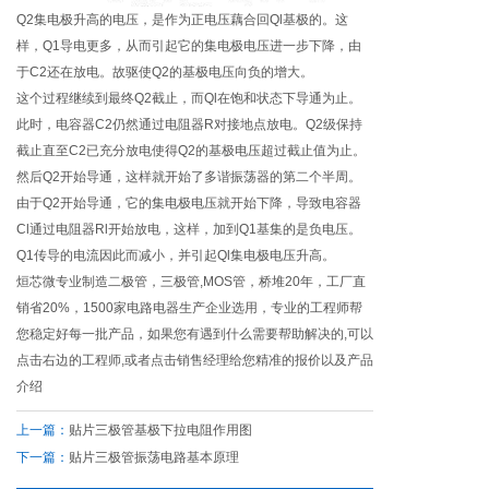
Q2集电极升高的电压，是作为正电压藕合回Ql基极的。这
样，Q1导电更多，从而引起它的集电极电压进一步下降，由
于C2还在放电。故驱使Q2的基极电压向负的增大。
这个过程继续到最终Q2截止，而Ql在饱和状态下导通为止。
此时，电容器C2仍然通过电阻器R对接地点放电。Q2级保持
截止直至C2已充分放电使得Q2的基极电压超过截止值为止。
然后Q2开始导通，这样就开始了多谐振荡器的第二个半周。
由于Q2开始导通，它的集电极电压就开始下降，导致电容器
Cl通过电阻器Rl开始放电，这样，加到Q1基集的是负电压。
Q1传导的电流因此而减小，并引起Ql集电极电压升高。
烜芯微专业制造二极管，三极管,MOS管，桥堆20年，工厂直
销省20%，1500家电路电器生产企业选用，专业的工程师帮
您稳定好每一批产品，如果您有遇到什么需要帮助解决的,可以
点击右边的工程师,或者点击销售经理给您精准的报价以及产品
介绍
上一篇：
贴片三极管基极下拉电阻作用图
下一篇：
贴片三极管振荡电路基本原理