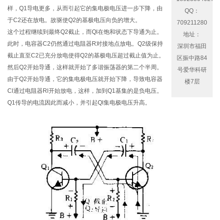
样，Q1导电更多，从而引起它的集电极电压进一步下降，由
QQ：
于C2还在放电。故驱使Q2的基极电压向负的增大。
709211280
这个过程继续到最终Q2截止，而Ql在饱和状态下导通为止。
地址：
此时，电容器C2仍然通过电阻器R对接地点放电。Q2级保持
深圳市福田
截止直至C2已充分放电使得Q2的基极电压超过截止值为止。
区振中路84
然后Q2开始导通，这样就开始了多谐振荡器的第二个半周。
号爱华科研
由于Q2开始导通，它的集电极电压就开始下降，导致电容器
楼7层
Cl通过电阻器Rl开始放电，这样，加到Q1基集的是负电压。
Q1传导的电流因此而减小，并引起Ql集电极电压升高。