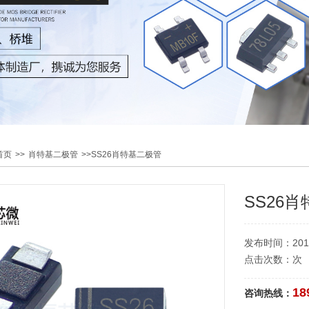
首页
>>
肖特基二极管
>>SS26肖特基二极管
SS26
发布时间：2019-0
点击次数：
次
18
咨询热线：