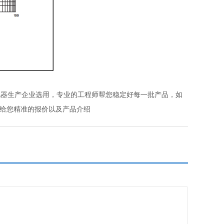
电路电器生产企业选用，专业的工程师帮您稳定好每一批产品，如
理给您精准的报价以及产品介绍