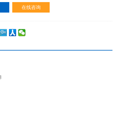
购
在线咨询
用