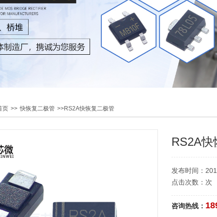
首页
>>
快恢复二极管
>>RS2A快恢复二极管
RS2A
发布时间：2019-0
点击次数：
次
18
咨询热线：