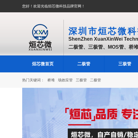
您好！欢迎光临烜芯微科技品牌官网！
深圳市烜芯微科
ShenZhen XuanXinWei Techno
二极管、三极管、MOS管、桥
烜芯微首页
二极管
三极管
热门关键词：
桥堆
场效应管
三极管
二极管