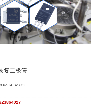
快恢复二极管
2-14 14:39:59
923864027