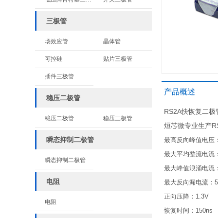
三极管
场效应管
晶体管
可控硅
贴片三极管
插件三极管
产品概述
稳压二极管
RS2A快恢复二
稳压二极管
稳压三极管
烜芯微专业生产R
瞬态抑制二极管
最高反向峰值电压：
最大平均整流电流：2
瞬态抑制二极管
最大峰值浪涌电流：
电阻
最大反向漏电流：5.
正向压降：1.3V
电阻
恢复时间：150ns