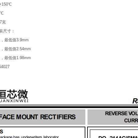
+150℃
0℃
07克
C封装尺寸：
m，最低值3.9mm
，最低值2.54mm
，最低值1.98mm
4027