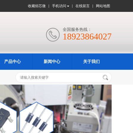
收藏烜芯微
手机访问
在线留言
网站地图
全国服务热线：

18923864027
产品中心
新闻中心
关于我们