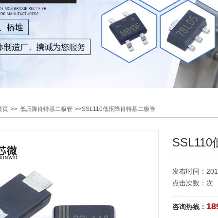
首页
>>
低压降肖特基二极管
>>SSL110低压降肖特基二极管
SSL1
发布时间：2019-0
点击次数：
次
18
咨询热线：