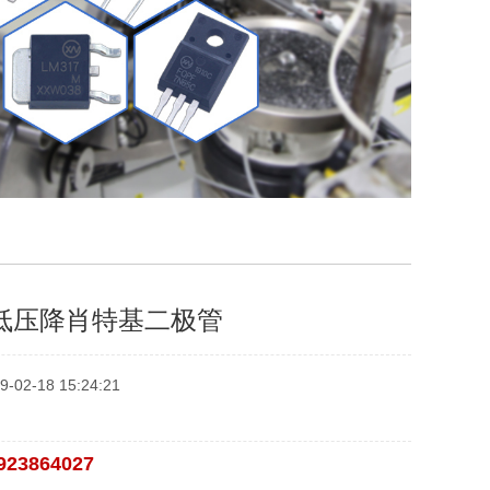
10低压降肖特基二极管
2-18 15:24:21
923864027