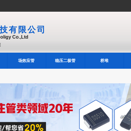
技有限公司
ligy Co.,Ltd
堆
场效应管
稳压二极管
桥堆