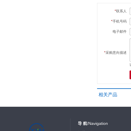
*
联系人
*
手机号码
电子邮件
*
采购意向描述
相关产品
导 航
/Navigation