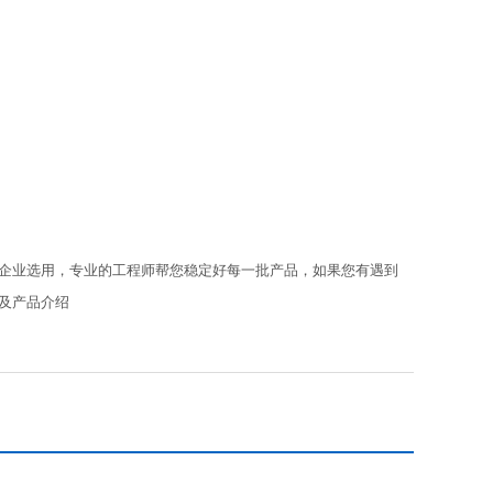
生产企业选用，专业的工程师帮您稳定好每一批产品，如果您有遇到
及产品介绍