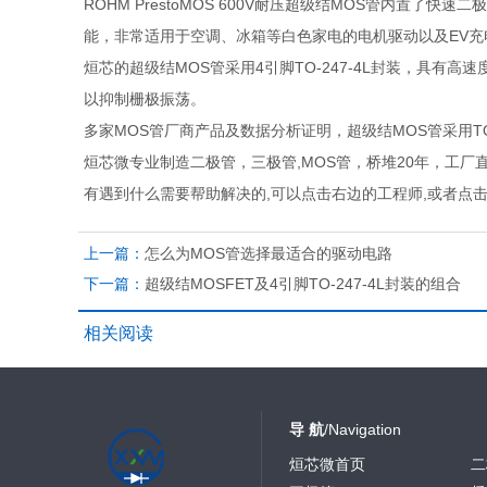
ROHM PrestoMOS 600V耐压超级结MOS管内置
能，非常适用于空调、冰箱等白色家电的电机驱动以及EV充
烜芯的超级结MOS管采用4引脚TO-247-4L封装，具有高
以抑制栅极振荡。
多家MOS管厂商产品及数据分析证明，超级结MOS管采用TO
烜芯微专业制造二极管，三极管,MOS管，桥堆20年，工厂
有遇到什么需要帮助解决的,可以点击右边的工程师,或者点
上一篇：
怎么为MOS管选择最适合的驱动电路
下一篇：
超级结MOSFET及4引脚TO-247-4L封装的组合
相关阅读
导 航
/Navigation
烜芯微首页
二