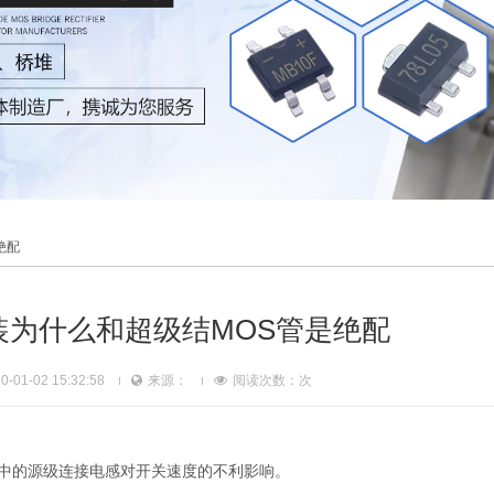
绝配
4L封装为什么和超级结MOS管是绝配
01-02 15:32:58
来源：
阅读次数：
次
S管中的源级连接电感对开关速度的不利影响。