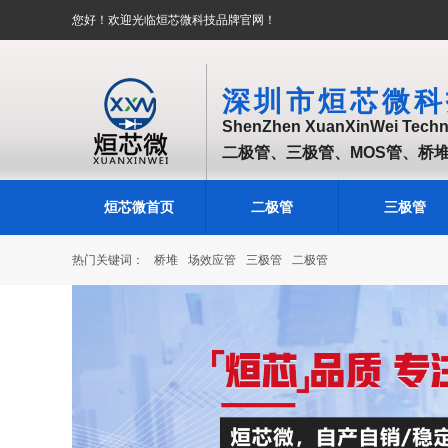
您好！欢迎光临烜芯微科技品牌官网！
深圳市烜芯微科
ShenZhen XuanXinWei Techno
二极管、三极管、MOS管、桥
烜芯微首页
二极管
三极管
热门关键词：
桥堆
场效应管
三极管
二极管