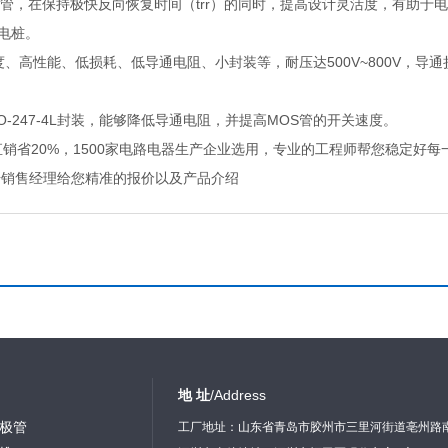
了快速二极管，在保持极快反向恢复时间（trr）的同时，提高设计灵活度，有助
电桩。
速度、高性能、低损耗、低导通电阻、小封装等，耐压达500V~800V，导通
-247-4L封装，能够降低导通电阻，并提高MOS管的开关速度。
直销省20%，1500家电路电器生产企业选用，专业的工程师帮您稳定好
击销售经理给您精准的报价以及产品介绍
地 址
/Address
极管
工厂地址：山东省青岛市胶州市三里河街道亳州路