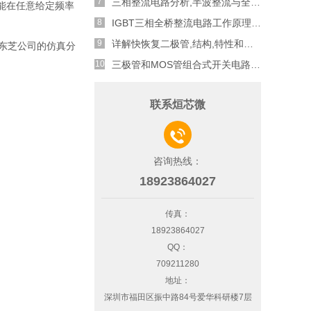
三相整流电路分析,半波整流与全波整流的工作原理
，能在任意给定频率
IGBT三相全桥整流电路工作原理介绍
详解快恢复二极管,结构,特性和应用介绍
东芝公司的仿真分
三极管和MOS管组合式开关电路分析
联系烜芯微

咨询热线：
18923864027
传真：
18923864027
QQ：
709211280
地址：
深圳市福田区振中路84号爱华科研楼7层