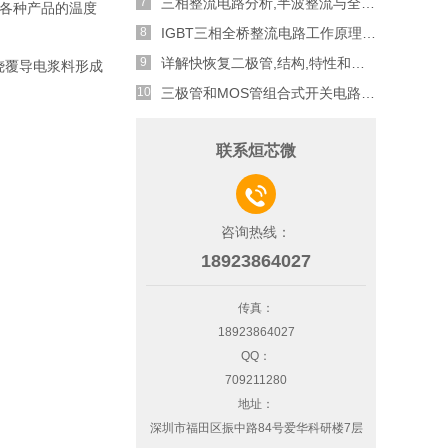
三相整流电路分析,半波整流与全波整流的工作原理
并用于各种产品的温度
IGBT三相全桥整流电路工作原理介绍
详解快恢复二极管,结构,特性和应用介绍
端烧覆导电浆料形成
三极管和MOS管组合式开关电路分析
联系烜芯微

咨询热线：
18923864027
传真：
18923864027
QQ：
709211280
地址：
深圳市福田区振中路84号爱华科研楼7层