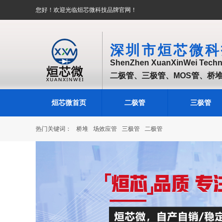
您好！欢迎光临烜芯微科技品牌官网！
深圳市烜芯微科
ShenZhen XuanXinWei Techno
二极管、三极管、MOS管、桥
烜芯微首页
二极管
三极管
热门关键词：
桥堆
场效应管
三极管
二极管