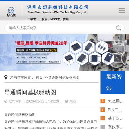
深圳市烜芯微科技有限公司
ShenZhen XuanXinWei Technoligy Co.,Ltd
二极管、三极管、MOS管、桥堆
最新资
您的当前位置：
首页
>>导通瞬间基极驱动图
讯
导通瞬间基极驱动图
怎么用TVS二极管提高电路的抗突波能力
发布时间：2020-02-22 17:43:29
来源：
PIN二极管的电导调制机制和应用介绍
导通瞬间基极驱动图
基于双MOS管的防反灌电路工作原理介绍
导通瞬间基极过驱动峰值输入电流／bl为了保证迅速导通集电
高效率整流二极管的特性和应用介绍
极电流，需要有一个持续时间很短且峰值约为导通期间平均值