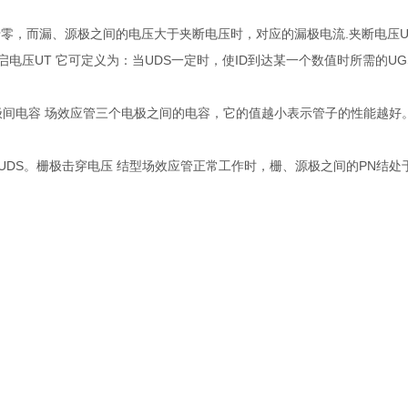
于零，而漏、源极之间的电压大于夹断电压时，对应的漏极电流.夹断电压U
启电压UT 它可定义为：当UDS一定时，使ID到达某一个数值时所需的UG
极间电容 场效应管三个电极之间的电容，它的值越小表示管子的性能越好
UDS。栅极击穿电压 结型场效应管正常工作时，栅、源极之间的PN结处