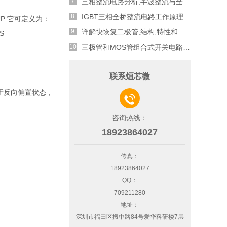
三相整流电路分析,半波整流与全波整流的工作原理
IGBT三相全桥整流电路工作原理介绍
P 它可定义为：
详解快恢复二极管,结构,特性和应用介绍
S
三极管和MOS管组合式开关电路分析
。
联系烜芯微
于反向偏置状态，

咨询热线：
18923864027
传真：
18923864027
QQ：
709211280
地址：
深圳市福田区振中路84号爱华科研楼7层