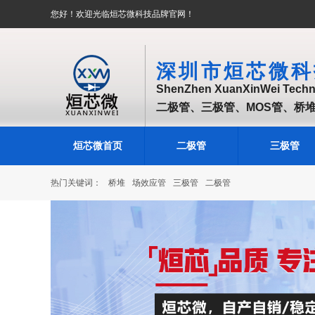
您好！欢迎光临烜芯微科技品牌官网！
深圳市烜芯微科
ShenZhen XuanXinWei Techno
二极管、三极管、MOS管、桥
烜芯微首页
二极管
三极管
热门关键词：
桥堆
场效应管
三极管
二极管