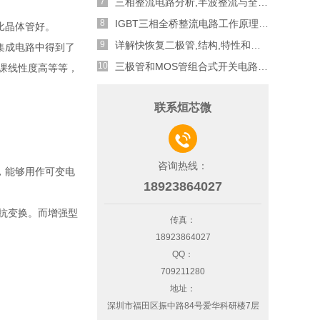
三相整流电路分析,半波整流与全波整流的工作原理
IGBT三相全桥整流电路工作原理介绍
比晶体管好。
详解快恢复二极管,结构,特性和应用介绍
集成电路中得到了
三极管和MOS管组合式开关电路分析
课线性度高等等，
联系烜芯微

咨询热线：
，能够用作可变电
18923864027
抗变换。而增强型
传真：
18923864027
QQ：
709211280
地址：
深圳市福田区振中路84号爱华科研楼7层