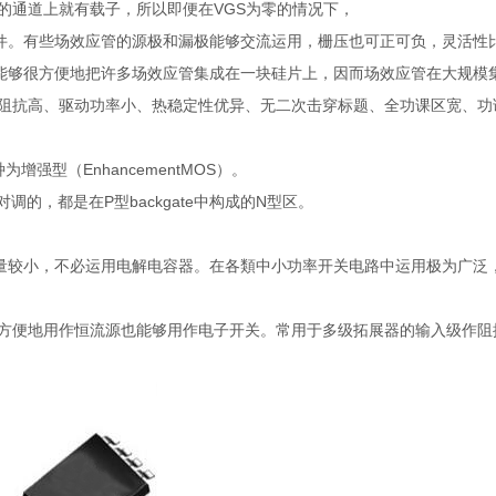
rce的通道上就有载子，所以即便在VGS为零的情况下，
件。有些场效应管的源极和漏极能够交流运用，栅压也可正可负，灵活性
能够很方便地把许多场效应管集成在一块硅片上，因而场效应管在大规模
入阻抗高、驱动功率小、热稳定性优异、无二次击穿标题、全功课区宽、功
为增强型（EnhancementMOS）。
够对调的，都是在P型backgate中构成的N型区。
量较小，不必运用电解电容器。在各類中小功率开关电路中运用极为广泛
够方便地用作恒流源也能够用作电子开关。常用于多级拓展器的输入级作阻