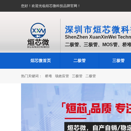
您好！欢迎光临烜芯微科技品牌官网！
深圳市烜芯微科
ShenZhen XuanXinWei Techno
二极管、三极管、MOS管、桥
烜芯微首页
二极管
三极管
热门关键词：
桥堆
场效应管
三极管
二极管