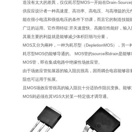
造没有太大的差異，仅仅耗尽型MOS一开始在Drain-Sou
供应应设计者一种高速度、高功率、高电压、与高增益的元
能在很小电流和很低电压的条件下功课，而且它的制造技能
广泛的运用。它作用特征:开关速度快、高频任性能好，输
其最主要的利益就是能够减少体积巨细与分量，
MOS又分为兩种，一种为耗尽型（DepletionMOS），另一种
耗尽型MOS仍能够导通的。 MOS管的source和drain是能
MOS管，即在集成电路中绝缘性场效应管。
由于场效应管拓展器的输入阻抗很高，因而耦合电容能够容
阻也可运用于拓展。
且MOS场效应管很高的输入阻抗十分适协作阻抗变换。能
MOS则必须在其VGS大於某一特定值才调导通。