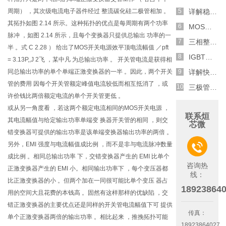
周期） ，其次级电流电子器件经过 整流碳化硅二极管相加 。
详解稳压二极管的关键特性和应用原理
其拓扑如图 2.14 所示。这种拓扑的优点是每周期有两个功率
MOS管选型关键因素分析,怎么选择合适的参数
脉冲 ，如图 2.14 所示，且每个变换器只提供总输出 功率的一
三相整流电路分析,半波整流与全波整流的工作原理
半 。式 C 2.28 ） 给出了MOS开关电源效平顶电流幅值 ／pft
IGBT三相全桥整流电路工作原理介绍
= 3.13P,,J 2飞 ，某中凡 为总输出功率 。 开关管电流是获得相
同总输出功率的单个单端正激变换器的一半 。因此，两个开关
详解快恢复二极管,结构,特性和应用介绍
管的费用 因每个开关管额定峰值电流较低而相互抵消了 ，或
三极管和MOS管组合式开关电路分析
许价钱比两倍额定电流的单个开关管更低 。
或从另一角度看 ，若这两个额定电流相同的MOS开关电源 ，
联系烜
其电流幅值与给定输出功率单端变 换器开关管的相同 ，则交
芯微
错变换器可提供的输出功率是该单端变换器输出功率的两倍 。
另外，EMI 强度与电流幅值成比例 ，而不是非与电流脉冲数量

成比例 。相同总输出功率 下，交错变换器产生的 EMI 比单个
咨询热
正激变换器产生的 EMI 小。相同输出功率下 ，每个变压器都
线：
比正激变换器的小 。但两个加在一同很可能比单个变压 器占
18923864
用的空间大且花费的本钱高 。固然有这样那样的优缺陷 ，交
错正激变换器的主要优点还是同样的开关管电流幅值下可 提供
传真：
单个正激变换器两倍的输出功率 。相比起来 ，推挽拓扑可能
18923864027