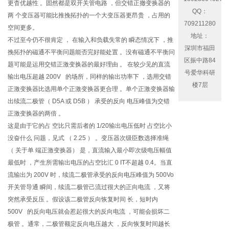
更杳优越性 。固然都是双开关管电路 ，但交错正撤变换器的
QQ：
两 个变压器可能比推挽拓扑的一个大变压器更昂贵 ，占用的
709211280
空间更多。
地址：
不过至今仍不很肯定 ， 在输入和负载失常的 瞬态情况下 ，推
深圳市福田
挽拓扑的磁通不平衡问题能否完好能处置 。没有磁通不平衡问
区振中路84
题可能是运用交错正激变换器的最好理由 。 在较少见的直流
号爱华科研
输出电压超越 200V 的场所，同样的输出功率下 ，选用交错
楼7层
正激变换器比选用单个正激变换器更合理 。单个正激变换器输
出续流二极管（ D5A 或 D5B ） 承受的反向 电压峰值为交错
正激变换器的两倍 。
这是由于它的占 空比只需后者的 1/20输出电压低时 占空比小
没奋什么 问题，见式 （ 2.25 ） 。变压器次级臣数选择准绳
（ 关于单 端正激变换器） 是，直流输入最小即次级电压幅值
最低时 ，产生所需输出电压的占空比汇 0 IT不超越 0.4。当直
流输出为 200V 时，续流二极管承受的反向电压峰值为 500Vo
开关管导通 瞬间，续流二极管己流过很大的正向电流 ，又将
突然承受反压 。假设该二极管反向恢复时间 长，短时内
500V 的反向电压就会惹起很大的反向电流 ，可能会损坏二
极管 。通常，二极管额定反向电压越大 ，反向恢复时间越长