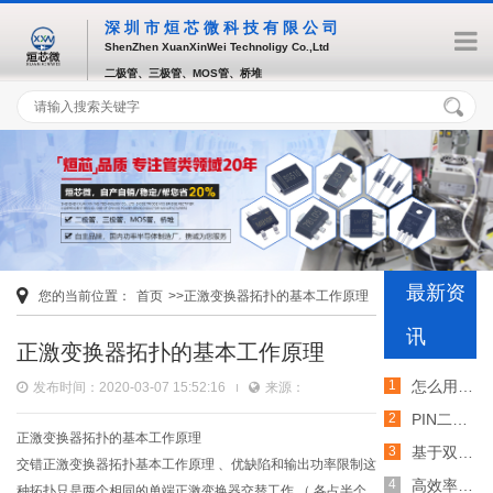
深圳市烜芯微科技有限公司
ShenZhen XuanXinWei Technoligy Co.,Ltd
二极管、三极管、MOS管、桥堆
最新资
您的当前位置：
首页
>>正激变换器拓扑的基本工作原理
讯
正激变换器拓扑的基本工作原理
怎么用TVS二极管提高电路的抗突波能力
发布时间：2020-03-07 15:52:16
来源：
PIN二极管的电导调制机制和应用介绍
正激变换器拓扑的基本工作原理
基于双MOS管的防反灌电路工作原理介绍
交错正激变换器拓扑基本工作原理 、优缺陷和输出功率限制这
高效率整流二极管的特性和应用介绍
种拓扑只是两个相同的单端正激变换器交替工作 （ 各占半个