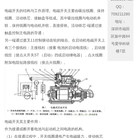
QQ：
电磁开关的结构与工作原理。电磁开关主要由吸拉线圈、保持
709211280
线圈、活动铁芯、接触盘等组成。其中吸拉线圈与电动机串
地址：
联，保持线圈与电动机并联，直接搭铁。活动铁芯-端通过接
深圳市福田
触盘控制主电路的导通；
区振中路84
另一端通过拨叉11控制驱动齿轮的啮合。在启动机电磁开关上
号爱华科研
有三个接线柱：主接线柱（接蓄 电池的启动电缆线），启动接
楼7层
线拄［接点火开关ST （启动）挡或启动继电器］，点火线圈
附加电阻短路接线柱（接点火线圈）。
电磁开关其主要作用：
作为接通或断开蓄电池与起动机之间电路的机构。
（1）在接通过程中，开关线圈通电产生电磁吸力，使动铁芯