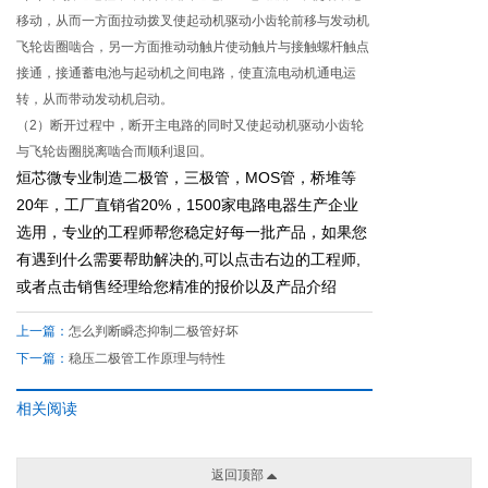
移动，从而一方面拉动拨叉使起动机驱动小齿轮前移与发动机
飞轮齿圈啮合，另一方面推动动触片使动触片与接触螺杆触点
接通，接通蓄电池与起动机之间电路，使直流电动机通电运
转，从而带动发动机启动。
（2）断开过程中，断开主电路的同时又使起动机驱动小齿轮
与飞轮齿圈脱离啮合而顺利退回。
烜芯微专业制造二极管，三极管，MOS管，桥堆等
20年，工厂直销省20%，1500家电路电器生产企业
选用，专业的工程师帮您稳定好每一批产品，如果您
有遇到什么需要帮助解决的,可以点击右边的工程师,
或者点击销售经理给您精准的报价以及产品介绍
上一篇：
怎么判断瞬态抑制二极管好坏
下一篇：
稳压二极管工作原理与特性
相关阅读
返回顶部