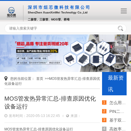
深圳市烜芯微科技有限公司
ShenZhen XuanXinWei Technoligy Co.,Ltd
二极管、三极管、MOS管、桥堆
最新资
您的当前位置：
首页
>>MOS管发热异常汇总-排查原因优
化设备运行
讯
MOS管发热异常汇总-排查原因优化
怎么用TVS二极管提高电路的抗突波能力
设备运行
PIN二极管的电导调制机制和应用介绍
发布时间：2020-05-13 16:22:45
来源：
基于双MOS管的防反灌电路工作原理介绍
高效率整流二极管的特性和应用介绍
MOS管发热异常汇总-排查原因优化设备运行