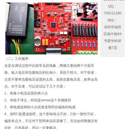
QQ：
709211280
地址：
深圳市福田
区振中路84
号爱华科研
楼7层
（二）工作频率
这是在调试过程中比较常见的现象，降频主要由两个方面导
致。输入电压和负载电压的比例小、系统干扰大。对于前者，
注意不要将负载电压设置的太高，虽然负载电压高，效率会高
点。对于后者，可以尝试以下几个方面：
1、将最小电流设置的再小点
2、布线干净点，特别是sense这个关键路径
3、将电感选择的小点或者选用闭合磁路的电感
4、加RC低通滤波吧，这个影响有点不好，C的一致性不好，
偏差有点大，不过对于照明来说应该够了。无论如何降频没有
好处，只有坏处，所以一定要解决。