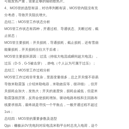
可能发热严重，需要足够的辅助散热片。
4、MOS管的选型有误，对功率判断有误，MOS管内阻没有充
分考虑，导致开关阻抗增大。
总结二：MOS管工作状态分析
MOS管工作状态有四种，开通过程、导通状态、关断过程，截
止状态；
MOS管主要损耗：开关损耗，导通损耗，截止损耗，还有雪崩
能量损耗，开关损耗往往大于后者；
MOS管主要损坏原因：过流（持续大电流或瞬间超大电流），
过压（D-S，G-S被击穿），静电（个人认为可属于过压）；
总结三：MOS管工作过程分析
MOS管工作过程非常复杂，里面变量很多，总之开关慢不容易
导致米勒震荡（介绍米勒电容，米勒效应等，很详细），但开
关损耗会加大，发热大；开关的速度快，损耗会减低，但是米
勒震荡很厉害，反而会使损耗增加。驱动电路布线和主回路布
线要求很高，最终就是寻找一个平衡点，一般开通过程不超过
1us；
总结四：MOS管的重要参数及选型
Qgs：栅极从0V充电到对应电流米勒平台时总充入电荷，这个