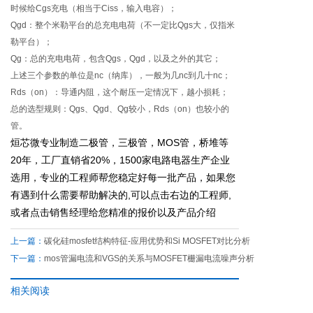
时候给Cgs充电（相当于Ciss，输入电容）；
Qgd：整个米勒平台的总充电电荷（不一定比Qgs大，仅指米
勒平台）；
Qg：总的充电电荷，包含Qgs，Qgd，以及之外的其它；
上述三个参数的单位是nc（纳库），一般为几nc到几十nc；
Rds（on）：导通内阻，这个耐压一定情况下，越小损耗；
总的选型规则：Qgs、Qgd、Qg较小，Rds（on）也较小的
管。
烜芯微专业制造二极管，三极管，MOS管，桥堆等
20年，工厂直销省20%，1500家电路电器生产企业
选用，专业的工程师帮您稳定好每一批产品，如果您
有遇到什么需要帮助解决的,可以点击右边的工程师,
或者点击销售经理给您精准的报价以及产品介绍
上一篇：
碳化硅mosfet结构特征-应用优势和Si MOSFET对比分析
下一篇：
mos管漏电流和VGS的关系与MOSFET栅漏电流噪声分析
相关阅读