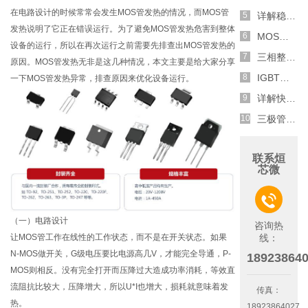
在电路设计的时候常常会发生MOS管发热的情况，而MOS管
详解稳压二极管的关键特性和应用原理
发热说明了它正在错误运行。为了避免MOS管发热危害到整体
MOS管选型关键因素分析,怎么选择合适的参数
设备的运行，所以在再次运行之前需要先排查出MOS管发热的
三相整流电路分析,半波整流与全波整流的工作原理
原因。MOS管发热无非是这几种情况，本文主要是给大家分享
IGBT三相全桥整流电路工作原理介绍
一下MOS管发热异常，排查原因来优化设备运行。
详解快恢复二极管,结构,特性和应用介绍
三极管和MOS管组合式开关电路分析
联系烜
芯微

（一）电路设计
咨询热
让MOS管工作在线性的工作状态，而不是在开关状态。如果
线：
N-MOS做开关，G级电压要比电源高几V，才能完全导通，P-
18923864
MOS则相反。没有完全打开而压降过大造成功率消耗，等效直
流阻抗比较大，压降增大，所以U*I也增大，损耗就意味着发
传真：
热。
18923864027