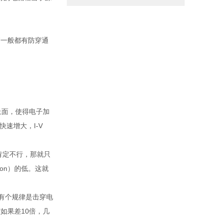
管一般都有防穿通
偏上面，使得电子加
快速增大，I-V
压肯定不行，那就只
TIon）的低。这就
还有个规律是击穿电
度如果差10倍，几