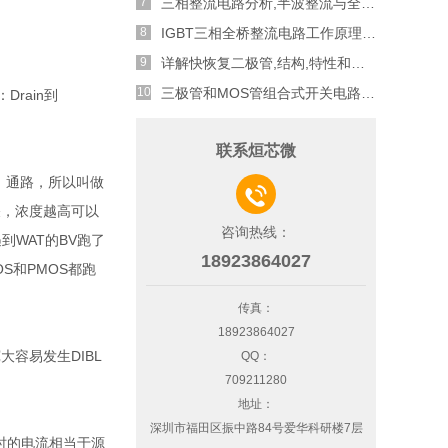
三相整流电路分析,半波整流与全波整流的工作原理
IGBT三相全桥整流电路工作原理介绍
详解快恢复二极管,结构,特性和应用介绍
三极管和MOS管组合式开关电路分析
rain到
联系烜芯微
了 通路，所以叫做

关，浓度越高可以
咨询热线：
遇到WAT的BV跑了
18923864027
OS和PMOS都跑
传真：
18923864027
容易发生DIBL
QQ：
709211280
地址：
深圳市福田区振中路84号爱华科研楼7层
时的电流相当于源