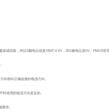
成回路，所以S极电位就是VBAT-0.6V，而G极电位是0V，PMOS管
全。
极管方向朝向正确连接的电流方向。
们平时使用的电流方向是反的。
值要求。