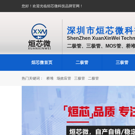
您好！欢迎光临烜芯微科技品牌官网！
深圳市烜芯微科
ShenZhen XuanXinWei Techno
二极管、三极管、MOS管、桥
烜芯微首页
二极管
三极管
热门关键词：
桥堆
场效应管
三极管
二极管