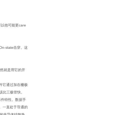
所以他可能更care
-state击穿。这
当然就是用它的开
器件它通过加在栅极
该比三极管快。
器件特性。数据手
数。一直处于导通的
装的半导体结散热