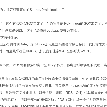
那好好查查你的Source/Drain implant了
击穿，这个有点类似GOX击穿了，当然它更像 Poly finger的GOX击穿了，
rlap还有个问题就是GIDL，这个也会贡献Leakage使得BV降低。
以前两种居多。
，但是有的时候Gate开启下Drain加电压过高也会导致击穿的，我们称之为 On
时，而且几乎都是NMOS。所以我们通常WAT也会测试BVON，
MOS管。MOS管有很多种类，也有很多作用。做电源或者驱动的使用，
S管是由加在输入端栅极的电压来控制输出端漏极的电流。MOS管是压控
基极电流引起的电荷存储效应，因此在开关应用中，MOS管的开关速度应
（ON）参数来定义导通阻抗，对开关应用来说，RDS（ON）也是最重要的
关的电流有关，但对于充分的栅极驱动，RDS（ON）是一个相对静态参
（ON）的增加。MOS管数据手册规定了热阻抗参数，其定义为MOS管封