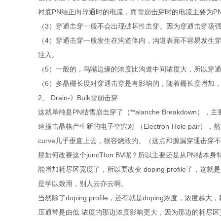
衬底PN结正向导通时的电流，而雪崩击穿时的电流主要为P
（3）穿通击穿一般不会出现破坏性击穿。因为穿通击穿场
（4）穿通击穿一般发生在沟道体内，沟道表面不容易发生穿
注入。
（5）一般的，鸟嘴边缘的浓度比沟道中间浓度大，所以穿
（6）多晶栅长度对穿通击穿是有影响的，随着栅长度增加
2、 Drain-》Bulk雪崩击穿
这就单纯是PN结雪崩击穿了（**alanche Breakdo
速撞击晶格产生新的电子空穴对 （Electron-Hole p
curve几乎垂直上去，很容烧毁的。（这点和源漏穿通击穿
那如何改善这个juncTIon BV呢？所以主要还是从P
能增加耗尽区宽度了，所以要改变 doping profile了，这就是
是学以致用，别人云亦云啊。
当然除了doping profile，还有就是doping浓
压通常是由低 浓度的那边浓度影响更大，因为那边的耗尽区宽度大