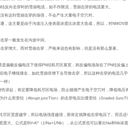
N结反向击穿时的雪崩电流，如不作限流，雪崩击穿的电流要大。
强没有达到雪崩击穿的场强，不会产生大量电子空穴对。
通，这主要是由于沟道注入使表面浓度比浓度大造成，所以，对NMOS
通击穿一般发生在沟道中间。
，击穿增大。而对雪崩击穿，严格来说也有影响，但是没有那么显著。
wn），主要是漏极反偏电压下使得PN结耗尽区展宽，则反偏电场加在了PN结反
air），然后电子继续撞击，如此雪崩倍增下去导致击穿，所以这种击穿的电流几乎
不一样）
N结本身特性讲起，肯定要降低耗尽区电场，防止碰撞产生电子空穴对，降低电
为什么突变结（Abrupt juncTIon）的击穿电压比缓变结（Graded Junc
度，浓度越大，耗尽区宽度越窄，所以电场强度越强，那肯定就降低击穿电压了。而且
。公式是BV=K*（1/Na+1/Nb），从公式里也可以看出Na和Nb浓