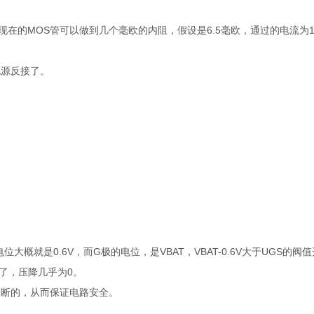
在的MOS管可以做到几个毫欧的内阻，假设是6.5毫欧，通过的电流为
电源反接了。
概就是0.6V，而G极的电位，是VBAT，VBAT-0.6V大于UGS的阀
了，压降几乎为0。
是断的，从而保证电路安全。