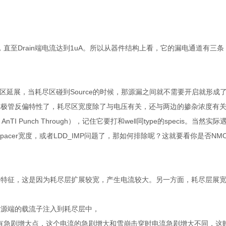
Drain端电流达到1uA。所以从器件结构上看，它的漏电通道有三条：D
N结耗尽区延展，当耗尽区碰到Source的时候，那源漏之间就不需要开启就形成
要回到二极管反偏特性了，耗尽区宽度除了与电压有关，还与两边的掺杂浓度有
 Punch Through），记住它要打和well同type的specis。当然实际
Spacer宽度，或者LDD_IMP问题了，那如何排除呢？这就要看你是否NM
特征，这是因为耗尽层扩展较宽，产生电流较大。另一方面，耗尽层展宽大
时源端的载流子注入到耗尽层中，
有急剧增大点，这个电流的急剧增大和雪崩击穿时电流急剧增大不同，这