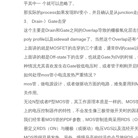
乎其中一 个就可以忽略了。
那实际的process如果发现BV变小，并且确认是从junction走的，
3、 Drain-》Gate击穿
这个主要是Drain和Gate之间的Overlap导致的栅极氧化层
poly profile以及sidewall damage了。当然这个Ove
上面讲的就是MOSFET的击穿的三个通道，通常BV的case
上面讲的都是Off-state下的击穿，也就是Gate为0V的时候
种情况尤其喜欢发生在Gate较低电压时，或者管子刚刚开启
如何处理mos管小电流发热严重情况？
mos管，做电源设计，或者做驱动方面的电路，难免要用到
关作用。
无论N型或者P型MOS管，其工作原理本质是一样的。MO
上的电压控制器件的特性，不会发生像三极管做开关时的因
我们经常看MOS管的PDF参数，MOS管制造商采用RDS
册定义RDS（ON）与栅极（或驱动）电压VGS以及流经开
MOS管很容易发热。另外，慢慢升高的结温也会导致RDS