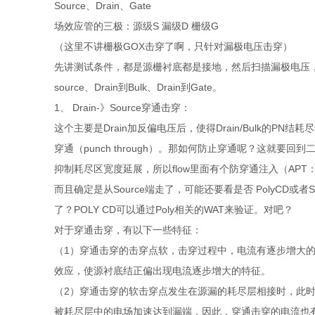
Source、Drain、Gate
场效应管的三极：源级S 漏级D 栅级G
（这里不讲栅极GOX击穿了啊，只针对漏极电压击穿）
先讲测试条件，都是源栅衬底都是接地，然后扫描漏极电压，直至
source、Drain到Bulk、Drain到Gate。
1、 Drain-》Source穿通击穿：
这个主要是Drain加反偏电压后，使得Drain/Bulk的P
穿通（punch through）。那如何防止穿通呢？这就
抑制耗尽区宽度延展，所以flow里面有个防穿通注入（APT：AnTI
而且确定是从Source端走了，可能还要看是否 PolyCD或者
了？POLY CD可以通过Poly相关的WAT来验证。对吧？
对于穿通击穿，有以下一些特征：
（1）穿通击穿的击穿点软，击穿过程中，电流有逐步增大的
效应，使源衬底结正偏出现电流逐步增大的特征。
（2）穿通击穿的软击穿点发生在源漏的耗尽层相接时，此
被耗尽层中的电场加速达到漏端，因此，穿通击穿的电流也