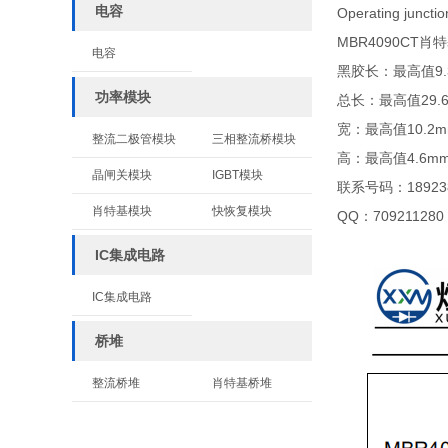
电容
Operating jun
MBR4090CT
电容
黑胶长：最高值9.
功率模块
总长：最高值29.6
宽：最高值10.2
整流二极管模块
三相整流桥模块
高：最高值4.6m
晶闸关模块
IGBT模块
联系号码：189238
肖特基模块
快恢复模块
QQ：709211280
IC集成电路
IC集成电路
桥堆
整流桥堆
肖特基桥堆