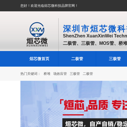
您好！欢迎光临烜芯微科技品牌官网！
深圳市烜芯微科
ShenZhen XuanXinWei Techno
二极管、三极管、MOS管、桥
烜芯微首页
二极管
三极管
热门关键词：
桥堆
场效应管
三极管
二极管