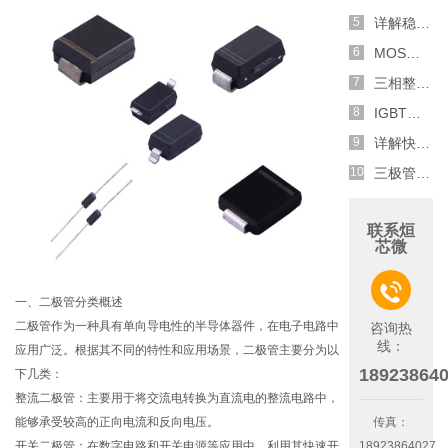
详解稳压二极管的关键特性和应用原理
MOS管选型关键因素分析,怎么选择合适的参数
三相整流电路分析,半波整流与全波整流的工作原理
IGBT三相全桥整流电路工作原理介绍
详解快恢复二极管,结构,特性和应用介绍
三极管和MOS管组合式开关电路分析
联系烜
芯微

一、二极管分类概述
二极管作为一种具有单向导电性的半导体器件，在电子电路中
咨询热
线：
应用广泛。根据其不同的特性和应用场景，二极管主要分为以
18923864
下几类：
整流二极管：主要用于将交流电转换为直流电的整流电路中，
能够承受较高的正向电流和反向电压。
传真：
开关二极管：在数字电路和开关电源等应用中，利用其快速开
18923864027