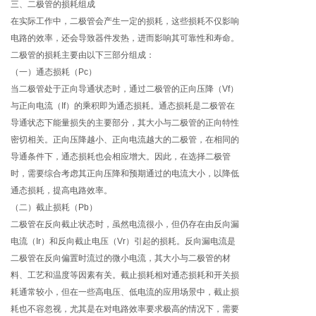
三、二极管的损耗组成
在实际工作中，二极管会产生一定的损耗，这些损耗不仅影响
电路的效率，还会导致器件发热，进而影响其可靠性和寿命。
二极管的损耗主要由以下三部分组成：
（一）通态损耗（Pc）
当二极管处于正向导通状态时，通过二极管的正向压降（Vf）
与正向电流（If）的乘积即为通态损耗。通态损耗是二极管在
导通状态下能量损失的主要部分，其大小与二极管的正向特性
密切相关。正向压降越小、正向电流越大的二极管，在相同的
导通条件下，通态损耗也会相应增大。因此，在选择二极管
时，需要综合考虑其正向压降和预期通过的电流大小，以降低
通态损耗，提高电路效率。
（二）截止损耗（Pb）
二极管在反向截止状态时，虽然电流很小，但仍存在由反向漏
电流（Ir）和反向截止电压（Vr）引起的损耗。反向漏电流是
二极管在反向偏置时流过的微小电流，其大小与二极管的材
料、工艺和温度等因素有关。截止损耗相对通态损耗和开关损
耗通常较小，但在一些高电压、低电流的应用场景中，截止损
耗也不容忽视，尤其是在对电路效率要求极高的情况下，需要