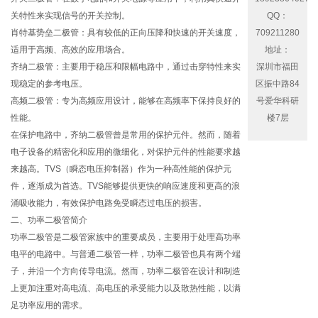
关特性来实现信号的开关控制。
QQ：
肖特基势垒二极管：具有较低的正向压降和快速的开关速度，
709211280
适用于高频、高效的应用场合。
地址：
齐纳二极管：主要用于稳压和限幅电路中，通过击穿特性来实
深圳市福田
现稳定的参考电压。
区振中路84
高频二极管：专为高频应用设计，能够在高频率下保持良好的
号爱华科研
性能。
楼7层
在保护电路中，齐纳二极管曾是常用的保护元件。然而，随着
电子设备的精密化和应用的微细化，对保护元件的性能要求越
来越高。TVS（瞬态电压抑制器）作为一种高性能的保护元
件，逐渐成为首选。TVS能够提供更快的响应速度和更高的浪
涌吸收能力，有效保护电路免受瞬态过电压的损害。
二、功率二极管简介
功率二极管是二极管家族中的重要成员，主要用于处理高功率
电平的电路中。与普通二极管一样，功率二极管也具有两个端
子，并沿一个方向传导电流。然而，功率二极管在设计和制造
上更加注重对高电流、高电压的承受能力以及散热性能，以满
足功率应用的需求。