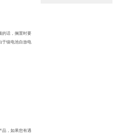
频的话，搁置时要
由于镍电池自放电
批产品，如果您有遇