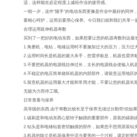
适，这样能在必定程度上减轻作业的疲劳感。
一朝一夕，这件“随手”的电动东西更像是作业中最好的同伴
要精心呵护，运用后要用心保养。今日我们就和我们共享一
合理运用延伸机器寿数
买到了一把好的电动东西，如果想要让您的机器寿数到达最
1.角磨机，电钻，电锤运用时不要施加过大的压力，压力过
2.运用时间长是机器的最大杀手，您需求歇息，机器也需求
3.不要把机器的电源线拉伸过长，太长的电源线会使输入机
4.不稳定的电压简单烧坏机器的内部部件，请留意运用地区
5.留意机器的运用最大才能和常用才能，不要让您的机器
无能为力而停工哦。
日常查看与保养
高等级的东西,由于寿数比较长至于保养无须过分勤劳!但如
1.碳刷是和电动东西心脏转子触摸的重要部件，原装的碳
2.钻头是和电锤钻套密切触摸的部件，如果您不想用原装钻
3.机器的除尘是机器保养中适当要害的一个过程，请定时帮