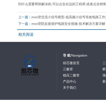
到什么需要帮助解决的,可以点击右边的工程师,或者点击销
上一篇：
mos管交流小信号模型-低高频小信号等效电路工作
下一篇：
mos管防反接保护电路安全措施-技术解决方案详解
相关阅读
导 航
/Navigation
烜芯微首页
二
三极管
桥
稳压二极管
场
产品中心
新
关于我们