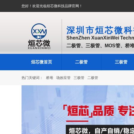
您好！欢迎光临烜芯微科技品牌官网！
深圳市烜芯微科
ShenZhen XuanXinWei Techno
二极管、三极管、MOS管、桥
烜芯微首页
二极管
三极管
热门关键词：
桥堆
场效应管
三极管
二极管