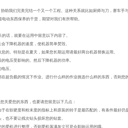
，协助我们完美完结一个又一个工程。这种关系就比如厨师与刀，赛车手
篇电动东西保养的干货，期望对我们有所帮助。
长的话，就要在运用中留意以下内容了。
大会下降机器的速度，使机器简单焚毁。
歇息的。特别是在夏天，如果您长期运用请最好两台机器替换运用。
器的电压受影响的。然后下降机器的功率。
的电压。
长期在超负载的情况下作业。进行什么样的作业挑选什么样的东西，否则您
果您关爱您的东西，也要请您留意以下几点：
刷由于在软硬度和粉末度的指标上和原装的转子是最匹配的，有条件最好仍
头，也不要让残次钻头损坏您的钻套。
您的爱机进行整理，否则爱机落满灰尘可是会影响运用的哦。