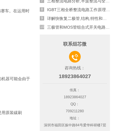
三相整流电路分析,半波整流与全波整流的工作原理
IGBT三相全桥整流电路工作原理介绍
与赛车。在运用时
详解快恢复二极管,结构,特性和应用介绍
三极管和MOS管组合式开关电路分析
联系烜芯微

咨询热线：
18923864027
的机器可能会由于
传真：
18923864027
QQ：
709211280
是用原装碳刷
地址：
深圳市福田区振中路84号爱华科研楼7层