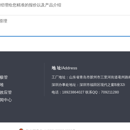
售经理给您精准的报价以及产品介绍
原理
地 址
/Address
极管
工厂地址：山东省青岛市胶州市三里河街道亳州路
堆
深圳办事处地址：深圳市福田区现代之窗B座32i
效应管
电话：18923864027 联系QQ：709211280
闻中心