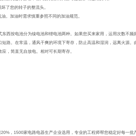
损坏了您的转子的整流头。
机油。加油时需求慎重参照不同的加油规范。
式东西按电池分为镍电池和锂电池两种。如果您买来家用，运用次数不频
口短路。在常温，通风干爽的环境下寄存，防止高温和湿润，远离火源。
效应，简直无自放电。相对可长期寄存。
省20%，1500家电路电器生产企业选用，专业的工程师帮您稳定好每一