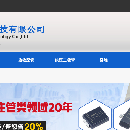
技有限公司
ligy Co.,Ltd
堆
场效应管
稳压二极管
桥堆