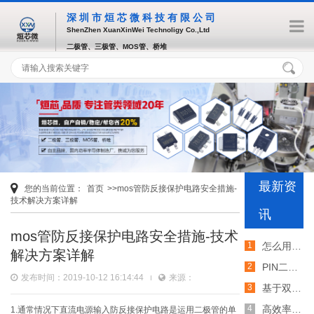
深圳市烜芯微科技有限公司
ShenZhen XuanXinWei Technoligy Co.,Ltd
二极管、三极管、MOS管、桥堆
最新资
您的当前位置：
首页
>>mos管防反接保护电路安全措施-
技术解决方案详解
讯
mos管防反接保护电路安全措施-技术
怎么用TVS二极管提高电路的抗突波能力
解决方案详解
PIN二极管的电导调制机制和应用介绍
发布时间：2019-10-12 16:14:44
来源：
基于双MOS管的防反灌电路工作原理介绍
高效率整流二极管的特性和应用介绍
1.通常情况下直流电源输入防反接保护电路是运用二极管的单