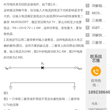
向导电性来完结防反接保护。如下图1示：
详解稳压二极管的关键特性和应用原理
这种接法简略可靠，但当输入大电流的情况下功耗影响是非常
MOS管选型关键因素分析,怎么选择合适的参数
大的。以输入电流额定值抵达2A,如选用Onsemi的快速恢复二
三相整流电路分析,半波整流与全波整流的工作原理
极管 MUR3020PT，额定管压降为0.7V，那么功耗至少也要
IGBT三相全桥整流电路工作原理介绍
抵达：Pd＝2A×0.7V＝1.4W，这样功率低，发热量大，要加
散热器。
详解快恢复二极管,结构,特性和应用介绍
2.其他还可以用二极管桥对输入做整流，这样电路就永久有正
三极管和MOS管组合式开关电路分析
确的极性(图2)。这些方案的缺点是，二极管上的压降会消耗能
量。输入电流为2A时，图1中的电路功耗为1.4W，图2中电路
联系烜
的功耗为2.8W。
芯微

咨询热
线：
18923864
图1
图1 一只串联二极管保护系统不受反向极性影响，二极管有
传真：
0.7V的压降
18923864027