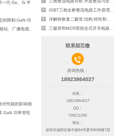
三相整流电路分析,半波整流与全波整流的工作原理
 Ge、Si 半
IGBT三相全桥整流电路工作原理介绍
详解快恢复二极管,结构,特性和应用介绍
限制;GaN 功
三极管和MOS管组合式开关电路分析
讯基站、广播电视、
联系烜芯微

咨询热线：
18923864027
传真：
18923864027
数对性能的影响很
QQ：
GaN 功率管性
709211280
地址：
深圳市福田区振中路84号爱华科研楼7层