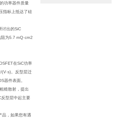
料的功率器件质量
耐压指标上抵达了硅
讨出的SiC
为5.7 mQ·cm2
FET在SiC功率
(V·s)。反型层迁
OS器件表面。
面粗糙散射，提出
iC反型层中起主要
批产品，如果您有遇