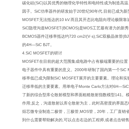
碳化硅(SiC)以其优秀的物理化学特性和电特性成为制造高
因子。SiC功率器件的研发始于20世纪90年代.目前已成为新
MOSFET无法抵达的10 kV.而且其开态比电阻向理论极限靠近
SiC隐埋沟道MOSFET(BCMOS)是MOS工艺最有潜力
BCMOS器件迁移率抵达约720 cm2/(V·s);SiC双极晶体管
的4H—SiC BJT。
4.SiC MOSFET的研讨
MOSFET在目前的超大范围集成电路中占有极端重要的位置，
电子器件中具有重要的意义。2000年研制了国内第一个SiC MOS
移率低已成为限制SiC MOSFET展开的主要要素。理论和
迁移率低的主要要素。用单电子Monte Carlo方法对6
了新的综合型库仑散射模型和界面粗糙散射指数模型141。模拟结
作用;反之，沟道散射以库仑散射为主，此时高密度的界面
烜芯微专业制造二极管，三极管,MOS管，20年，工厂直销
到什么需要帮助解决的,可以点击右边的工程师,或者点击销