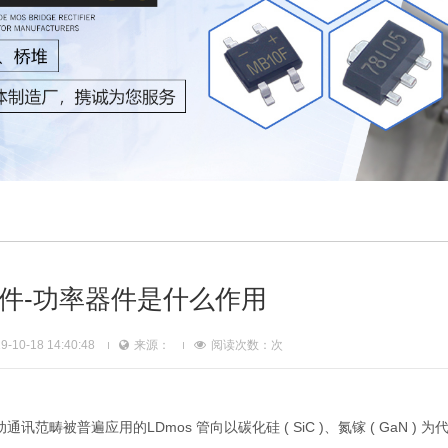
件-功率器件是什么作用
10-18 14:40:48
来源：
阅读次数：
次
被普遍应用的LDmos 管向以碳化硅 ( SiC )、氮镓 ( GaN ) 