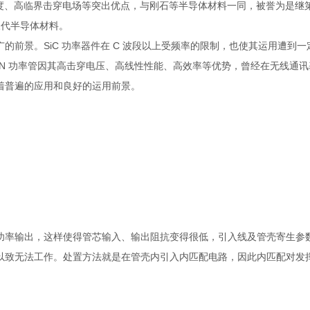
度、高临界击穿电场等突出优点，与刚石等半导体材料一同，被誉为是继第一代
第三代半导体材料。
景。SiC 功率器件在 C 波段以上受频率的限制，也使其运用遭到一定的
N 功率管因其高击穿电压、高线性性能、高效率等优势，曾经在无线通
着普遍的应用和良好的运用前景。
功率输出，这样使得管芯输入、输出阻抗变得很低，引入线及管壳寄生参
致无法工作。处置方法就是在管壳内引入内匹配电路，因此内匹配对发挥 