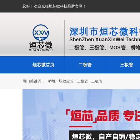
您好！欢迎光临烜芯微科技品牌官网！
深圳市烜芯微科
ShenZhen XuanXinWei Techno
二极管、三极管、MOS管、桥
烜芯微首页
二极管
三极管
热门关键词：
桥堆
场效应管
三极管
二极管