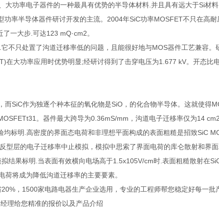
温、大功率电子器件的一种最具有优势的半导体材料.并且具有远大于Si材
型功率半导体器件研讨开发的主流。2004年SiC功率MOSFET不只在高
了一大步.可达123 mQ·cm2。
的新秀.它不只处置了沟道迁移率低的问题，且能很好地与MOS器件工艺兼容。研
(BJT)在大功率应用时优势明显;经研讨得到了击穿电压为1.677 kV。开态比电阻
而SiC作为独逐个种本征的氧化物是SiO，的化合物半导体。这就使得MOS
FETt31。器件最大跨导为0.36mS/mm，沟道电子迁移率仅为14 cm2/
实验均标明.高密度的界面态电荷和非理想平面构成的表面粗糙是招致SiC M
H—SiC反型层的电子迁移率中止模拟，模拟中思索了界面电荷的库仑散射和界
果标明.当表面有效横向电场高于1.5x105V/cm时.表面粗糙散射在S
态电荷将成为降低沟道迁移率的主要要素。
省20%，1500家电路电器生产企业选用，专业的工程师帮您稳定好每一
售经理给您精准的报价以及产品介绍