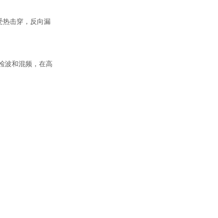
受热击穿，反向漏
于检波和混频，在高