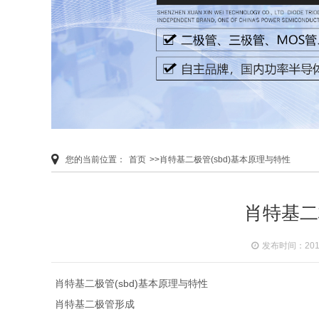
您的当前位置：
首页
>>肖特基二极管(sbd)基本原理与特性
肖特基二
发布时间：2019-
肖特基二极管(sbd)基本原理与特性
肖特基二极管形成