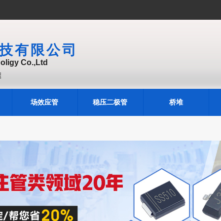
技有限公司
ligy Co.,Ltd
堆
场效应管
稳压二极管
桥堆