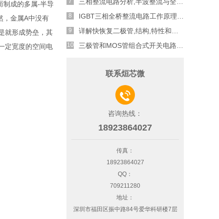
三相整流电路分析,半波整流与全波整流的工作原理
而制成的多属-半导
IGBT三相全桥整流电路工作原理介绍
然，金属A中没有
详解快恢复二极管,结构,特性和应用介绍
是就形成势垒，其
三极管和MOS管组合式开关电路分析
一定宽度的空间电
联系烜芯微

咨询热线：
18923864027
传真：
18923864027
QQ：
709211280
地址：
深圳市福田区振中路84号爱华科研楼7层