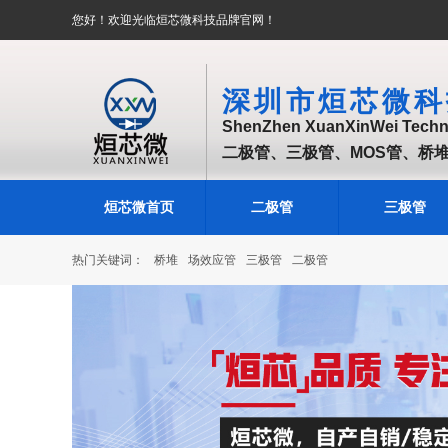
您好！欢迎光临烜芯微科技品牌官网！
深圳市烜芯微科
ShenZhen XuanXinWei Techno
二极管、三极管、MOS管、桥
烜芯微首页
二极管
三极管
热门关键词：
桥堆
场效应管
三极管
二极管