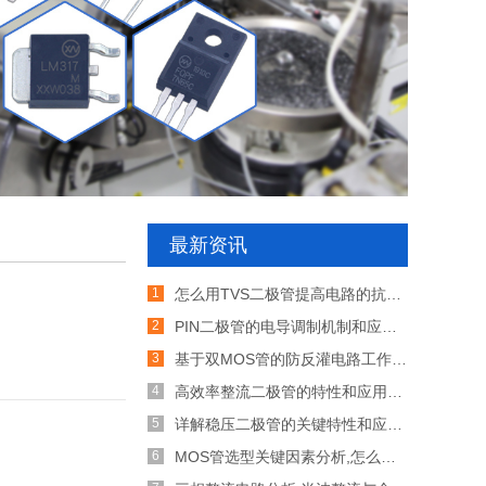
最新资讯
怎么用TVS二极管提高电路的抗突波能力
PIN二极管的电导调制机制和应用介绍
基于双MOS管的防反灌电路工作原理介绍
高效率整流二极管的特性和应用介绍
详解稳压二极管的关键特性和应用原理
MOS管选型关键因素分析,怎么选择合适的参数