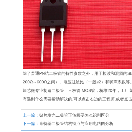
除了普通PN结二极管的特性参数之外，用于检波和混频的S
200Ω～600Ω之间）、电压驻波比（一般≤2）和噪声系数等
烜芯微专业制造二极管，三极管,MOS管，桥堆20年，工厂
有遇到什么需要帮助解决的,可以点击右边的工程师,或者点
上一篇：
贴片发光二极管正负极要怎么识别区分
下一篇：
肖特基二极管结构特点与应用电路图分析