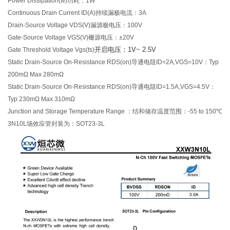
Power Dissipation(w)功耗：1W
Continuous Drain Current ID(A)持续漏极电流：3A
Drain-Source Voltage VDS(V)漏源极电压：100V
Gate-Source Voltage VGS(V)栅源电压：±20V
开启电压：1V~ 2.5V
Gate Threshold Voltage Vgs(ts)
Static Drain-Source On-Resistance RDS(on)导通电阻ID=2A,VGS=10V：Typ
200mΩ Max 280mΩ
Static Drain-Source On-Resistance RDS(on)导通电阻ID=1.5A,VGS=4.5V：
Typ 230mΩ Max 310mΩ
Junction and Storage Temperature Range ：结和储存温度范围：-55 to 150℃
3N10L场效应管封装为：SOT23-3L